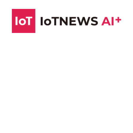
コ
ン
テ
ン
ツ
へ
ス
キ
ッ
プ