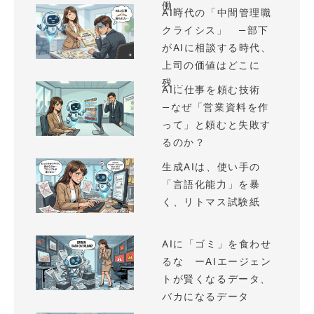
働...
AI時代の「中間管理職
クライシス」 —部下
がAIに相談する時代、
上司の価値はどこに
残...
AIに仕事を頼む技術
—なぜ「営業資料を作
って」と頼むと失敗す
るのか？
生成AIは、使い手の
「言語化能力」を暴
く、リトマス試験紙
AIに「ゴミ」を食わせ
るな ーAIエージェン
トが賢くなるデータ、
バカになるデータ