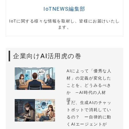
IoTNEWS編集部
IoTに関する様々な情報を取材し、皆様にお届けいたし
ます。
企業向けAI活用虎の巻
AIによって「優秀な人
材」の定義が変化した
ことを、どうみるべき
か —AI時代の人材
採...
まだ、生成AIのチャッ
トボットで消耗してい
るの？ ー自律的に動
くAIエージェントが