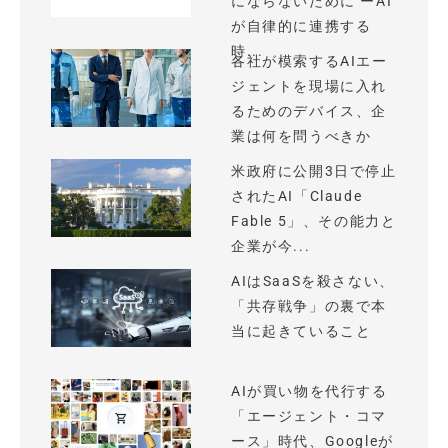
にならないために ーAI
が自律的に連携する
時...
各社が模索するAIエー
ジェントを現場に入れ
るためのデバイス、企
業は何を問うべきか
米政府に公開3日で停止
されたAI「Claude
Fable 5」、その能力と
企業が今...
AIはSaaSを殺さない、
「共存戦争」の裏で本
当に起きていること
AIが買い物を代行する
「エージェント・コマ
ース」時代、Googleが