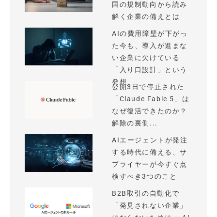
国の規制動向から読み
解く企業の備えとは
AIの費用障壁が下がっ
た今も、導入が進まな
い企業に欠けている
「入り口設計」という
発想
公開3日で停止された
「Claude Fable 5」は
なぜ復活できたのか？
解除の裏側...
AIエージェントが発注
する時代に備える、サ
プライヤーが今すぐ点
検すべき3つのこと
B2B取引の自動化で
「発見されない企業」