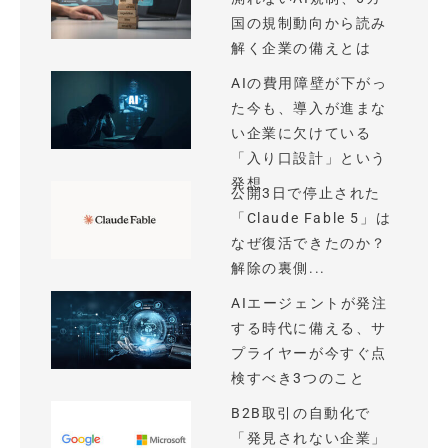
国の規制動向から読み
解く企業の備えとは
AIの費用障壁が下がっ
た今も、導入が進まな
い企業に欠けている
「入り口設計」という
発想
公開3日で停止された
「Claude Fable 5」は
なぜ復活できたのか？
解除の裏側...
AIエージェントが発注
する時代に備える、サ
プライヤーが今すぐ点
検すべき3つのこと
B2B取引の自動化で
「発見されない企業」