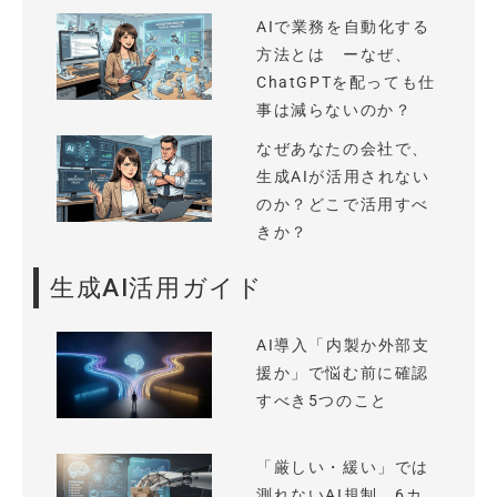
AIで業務を自動化する
方法とは ーなぜ、
ChatGPTを配っても仕
事は減らないのか？
なぜあなたの会社で、
生成AIが活用されない
のか？どこで活用すべ
きか？
生成AI活用ガイド
AI導入「内製か外部支
援か」で悩む前に確認
すべき5つのこと
「厳しい・緩い」では
測れないAI規制、6カ