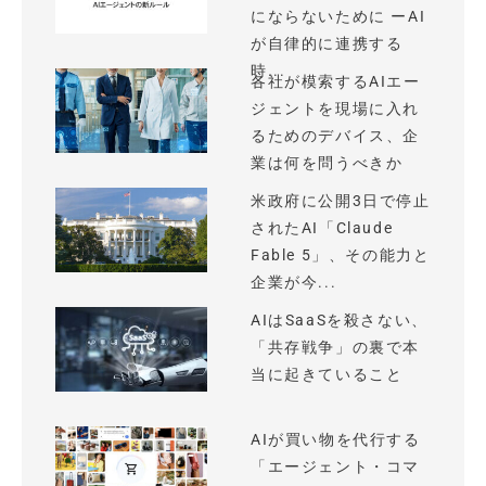
にならないために ーAI
が自律的に連携する
時...
各社が模索するAIエー
ジェントを現場に入れ
るためのデバイス、企
業は何を問うべきか
米政府に公開3日で停止
されたAI「Claude
Fable 5」、その能力と
企業が今...
AIはSaaSを殺さない、
「共存戦争」の裏で本
当に起きていること
AIが買い物を代行する
「エージェント・コマ