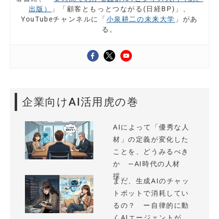
出版）
」「顧客ともっとつながる(日経BP)」、
YouTubeチャンネルに「
小泉耕二の未来大学
」があ
る。
企業向けAI活用虎の巻
AIによって「優秀な人
材」の定義が変化した
ことを、どうみるべき
か —AI時代の人材
採...
まだ、生成AIのチャッ
トボットで消耗してい
るの？ ー自律的に動
くAIエージェントが