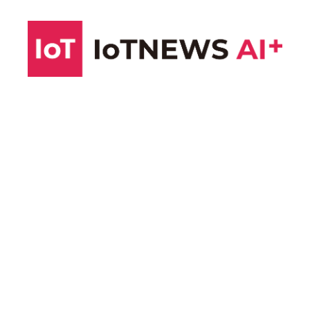
コ
ン
テ
ン
ツ
へ
ス
キ
ッ
プ