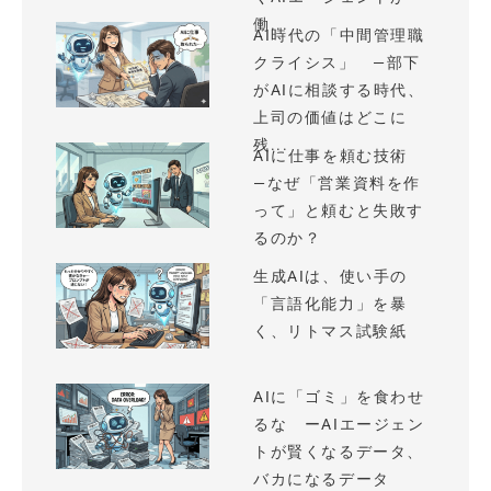
働...
AI時代の「中間管理職
クライシス」 —部下
がAIに相談する時代、
上司の価値はどこに
残...
AIに仕事を頼む技術
—なぜ「営業資料を作
って」と頼むと失敗す
るのか？
生成AIは、使い手の
「言語化能力」を暴
く、リトマス試験紙
AIに「ゴミ」を食わせ
るな ーAIエージェン
トが賢くなるデータ、
バカになるデータ