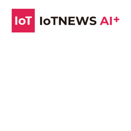
コ
ン
テ
ン
ツ
へ
ス
キ
ッ
プ