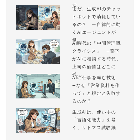
採...
まだ、生成AIのチャッ
トボットで消耗してい
るの？ ー自律的に動
くAIエージェントが
働...
AI時代の「中間管理職
クライシス」 —部下
がAIに相談する時代、
上司の価値はどこに
残...
AIに仕事を頼む技術
—なぜ「営業資料を作
って」と頼むと失敗す
るのか？
生成AIは、使い手の
「言語化能力」を暴
く、リトマス試験紙