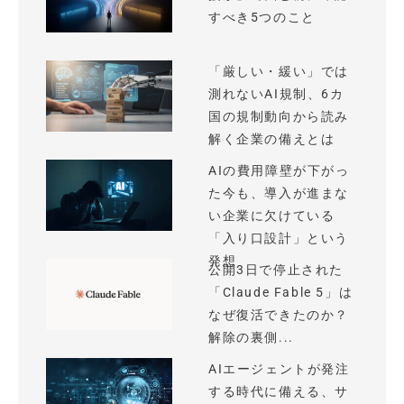
すべき5つのこと
「厳しい・緩い」では
測れないAI規制、6カ
国の規制動向から読み
解く企業の備えとは
AIの費用障壁が下がっ
た今も、導入が進まな
い企業に欠けている
「入り口設計」という
発想
公開3日で停止された
「Claude Fable 5」は
なぜ復活できたのか？
解除の裏側...
AIエージェントが発注
する時代に備える、サ