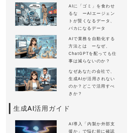
AIに「ゴミ」を食わせ
るな ーAIエージェン
トが賢くなるデータ、
バカになるデータ
AIで業務を自動化する
方法とは ーなぜ、
ChatGPTを配っても仕
事は減らないのか？
なぜあなたの会社で、
生成AIが活用されない
のか？どこで活用すべ
きか？
生成AI活用ガイド
AI導入「内製か外部支
援か」で悩む前に確認