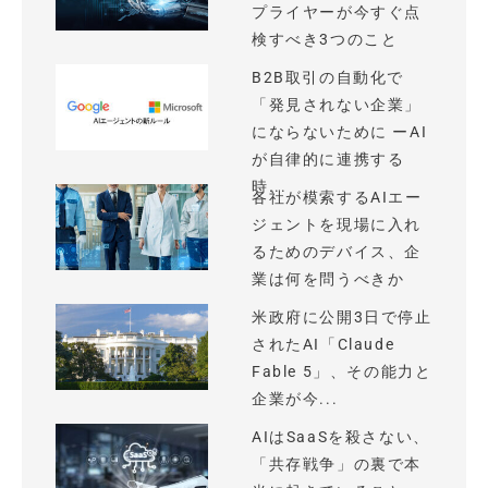
プライヤーが今すぐ点
検すべき3つのこと
B2B取引の自動化で
「発見されない企業」
にならないために ーAI
が自律的に連携する
時...
各社が模索するAIエー
ジェントを現場に入れ
るためのデバイス、企
業は何を問うべきか
米政府に公開3日で停止
されたAI「Claude
Fable 5」、その能力と
企業が今...
AIはSaaSを殺さない、
「共存戦争」の裏で本