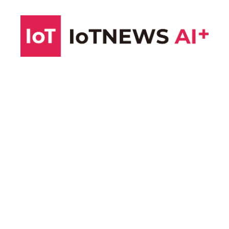
コ
ン
テ
ン
ツ
へ
ス
キ
ッ
プ