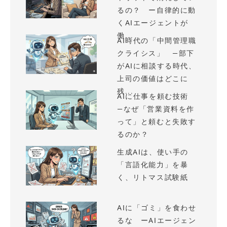
るの？ ー自律的に動
くAIエージェントが
働...
AI時代の「中間管理職
クライシス」 —部下
がAIに相談する時代、
上司の価値はどこに
残...
AIに仕事を頼む技術
—なぜ「営業資料を作
って」と頼むと失敗す
るのか？
生成AIは、使い手の
「言語化能力」を暴
く、リトマス試験紙
AIに「ゴミ」を食わせ
るな ーAIエージェン