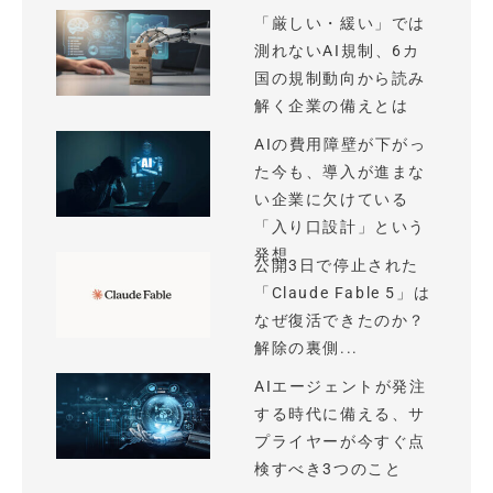
「厳しい・緩い」では
測れないAI規制、6カ
国の規制動向から読み
解く企業の備えとは
AIの費用障壁が下がっ
た今も、導入が進まな
い企業に欠けている
「入り口設計」という
発想
公開3日で停止された
「Claude Fable 5」は
なぜ復活できたのか？
解除の裏側...
AIエージェントが発注
する時代に備える、サ
プライヤーが今すぐ点
検すべき3つのこと