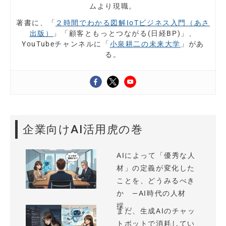
ムより現職。
著書に、「
２時間でわかる図解IoTビジネス入門（あさ
出版）
」「顧客ともっとつながる(日経BP)」、
YouTubeチャンネルに「
小泉耕二の未来大学
」があ
る。
企業向けAI活用虎の巻
AIによって「優秀な人
材」の定義が変化した
ことを、どうみるべき
か —AI時代の人材
採...
まだ、生成AIのチャッ
トボットで消耗してい