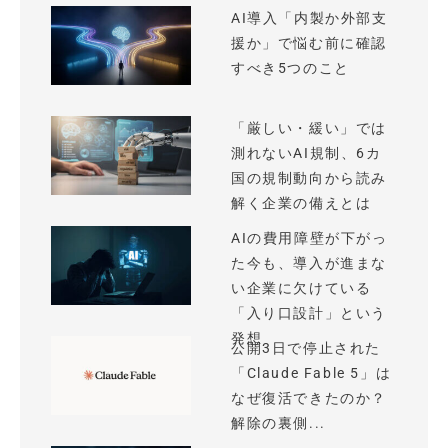
AI導入「内製か外部支
援か」で悩む前に確認
すべき5つのこと
「厳しい・緩い」では
測れないAI規制、6カ
国の規制動向から読み
解く企業の備えとは
AIの費用障壁が下がっ
た今も、導入が進まな
い企業に欠けている
「入り口設計」という
発想
公開3日で停止された
「Claude Fable 5」は
なぜ復活できたのか？
解除の裏側...