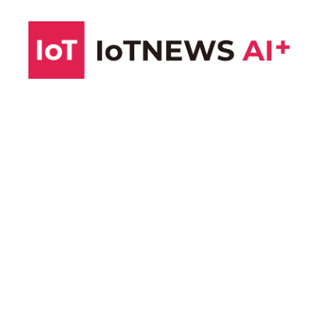
コ
ン
テ
ン
ツ
へ
ス
キ
ッ
プ