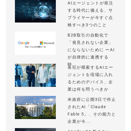
AIエージェントが発注
する時代に備える、サ
プライヤーが今すぐ点
検すべき3つのこと
B2B取引の自動化で
「発見されない企業」
にならないために ーAI
が自律的に連携する
時...
各社が模索するAIエー
ジェントを現場に入れ
るためのデバイス、企
業は何を問うべきか
米政府に公開3日で停止
されたAI「Claude
Fable 5」、その能力と
企業が今...