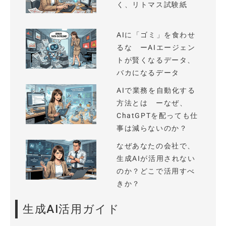
く、リトマス試験紙
AIに「ゴミ」を食わせ
るな ーAIエージェン
トが賢くなるデータ、
バカになるデータ
AIで業務を自動化する
方法とは ーなぜ、
ChatGPTを配っても仕
事は減らないのか？
なぜあなたの会社で、
生成AIが活用されない
のか？どこで活用すべ
きか？
生成AI活用ガイド