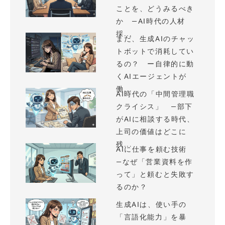
ことを、どうみるべき
か —AI時代の人材
採...
まだ、生成AIのチャッ
トボットで消耗してい
るの？ ー自律的に動
くAIエージェントが
働...
AI時代の「中間管理職
クライシス」 —部下
がAIに相談する時代、
上司の価値はどこに
残...
AIに仕事を頼む技術
—なぜ「営業資料を作
って」と頼むと失敗す
るのか？
生成AIは、使い手の
「言語化能力」を暴