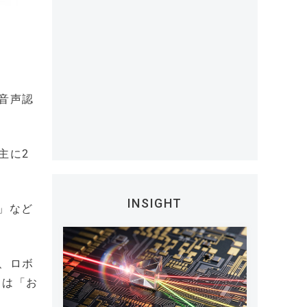
た音声認
主に2
INSIGHT
」など
と、ロボ
らは「お