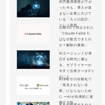
AIの費用障壁が下が
った今も、導入が進
まない企業に欠けて
いる「入り口設計」
という発想
公開3日で停止された
「Claude Fable 5」
はなぜ復活できたの
か？解除の裏側...
AIエージェントが発
注する時代に備え
る、サプライヤーが
今すぐ点検すべき3つ
のこと
B2B取引の自動化で
「発見されない企
業」にならないため
に ーAIが自律的に連
携する時...
各社が模索するAIエ