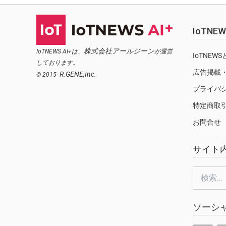
IoTN
株式会社アールジーン
IoTNEWS AI+は、
が運営
IoTNEW
しております。
広告掲載
R.GENE,Inc.
© 2015-
プライバ
特定商取
お問合せ
サイト
検
索:
ソーシ