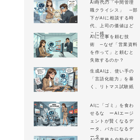
AI時代の「中間管理
職クライシス」 —部
下がAIに相談する時
代、上司の価値はど
こに残...
AIに仕事を頼む技
術 —なぜ「営業資料
を作って」と頼むと
失敗するのか？
生成AIは、使い手の
「言語化能力」を暴
く、リトマス試験紙
AIに「ゴミ」を食わ
せるな ーAIエージ
ェントが賢くなるデ
ータ、バカになるデ
ータ
AIで業務を自動化す