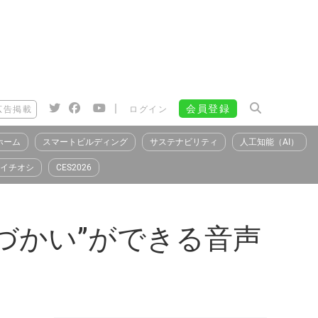
|
会員登録
広告掲載
ログイン
ホーム
スマートビルディング
サステナビリティ
人工知能（AI）
イチオシ
CES2026
づかい”ができる音声