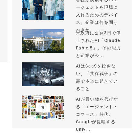
ージェントを現場に
入れるためのデバイ
ス、企業は何を問う
べきか
米政府に公開3日で停
止されたAI「Claude
Fable 5」、その能力
と企業が今...
AIはSaaSを殺さな
い、「共存戦争」の
裏で本当に起きてい
ること
AIが買い物を代行す
る「エージェント・
コマース」時代、
Googleが提唱する
Univ...