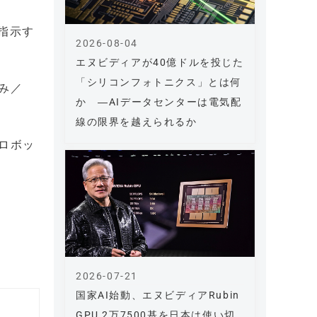
指示す
2026-08-04
エヌビディアが40億ドルを投じた
「シリコンフォトニクス」とは何
み／
か ―AIデータセンターは電気配
線の限界を越えられるか
スロボッ
2026-07-21
国家AI始動、エヌビディアRubin
GPU 2万7500基を日本は使い切