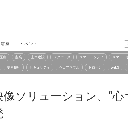
X講座
イベント
医療
農業
土木建設
メタバース
スマートシティ
スマート
要素技術
セキュリティ
ウェアラブル
ドローン
web3
像ソリューション、“心
発