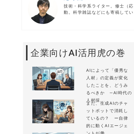
技術・科学系ライター。修士（応
動。科学雑誌などにも寄稿してい
企業向けAI活用虎の巻
AIによって「優秀な
人材」の定義が変化
したことを、どうみ
るべきか —AI時代の
人材採...
まだ、生成AIのチャ
ットボットで消耗し
ているの？ ー自律
的に動くAIエージェ
ントが働...