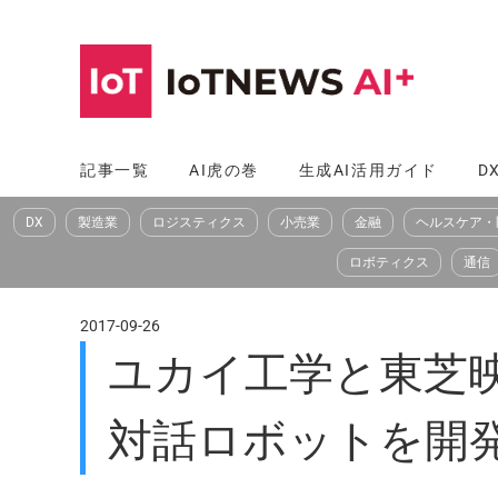
コ
ン
テ
ン
ツ
記事一覧
AI虎の巻
生成AI活用ガイド
D
へ
DX
製造業
ロジスティクス
小売業
金融
ヘルスケア・
ス
キ
ロボティクス
通信
ッ
プ
2017-09-26
ユカイ工学と東芝映
対話ロボットを開