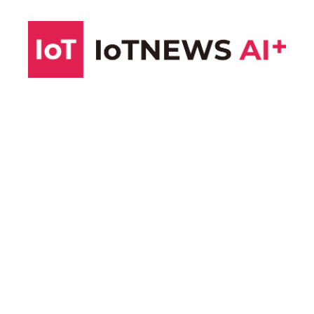
コ
ン
テ
ン
ツ
へ
ス
キ
ッ
プ