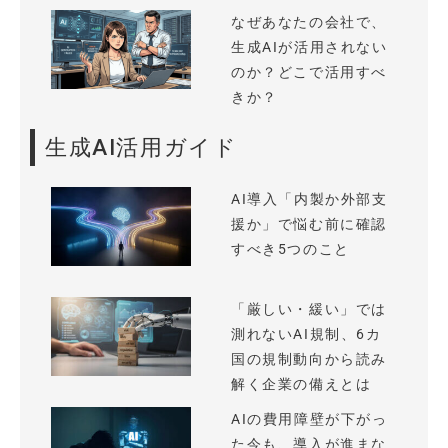
なぜあなたの会社で、
生成AIが活用されない
のか？どこで活用すべ
きか？
生成AI活用ガイド
AI導入「内製か外部支
援か」で悩む前に確認
すべき5つのこと
「厳しい・緩い」では
測れないAI規制、6カ
国の規制動向から読み
解く企業の備えとは
AIの費用障壁が下がっ
た今も、導入が進まな