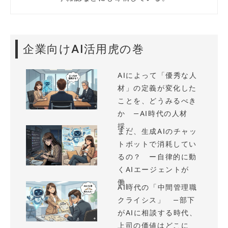
企業向けAI活用虎の巻
AIによって「優秀な人
材」の定義が変化した
ことを、どうみるべき
か —AI時代の人材
採...
まだ、生成AIのチャッ
トボットで消耗してい
るの？ ー自律的に動
くAIエージェントが
働...
AI時代の「中間管理職
クライシス」 —部下
がAIに相談する時代、
上司の価値はどこに