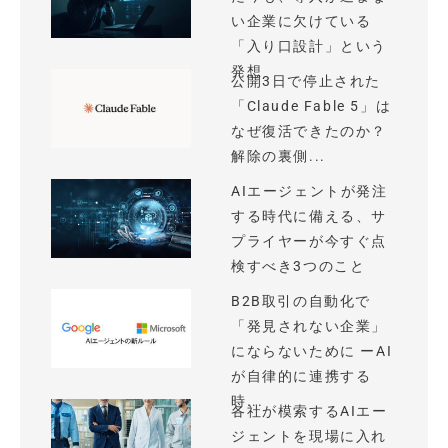
い企業に欠けている
「入り口設計」という
発想
公開3日で停止された
「Claude Fable 5」は
なぜ復活できたのか？
解除の裏側...
AIエージェントが発注
する時代に備える、サ
プライヤーが今すぐ点
検すべき3つのこと
B2B取引の自動化で
「発見されない企業」
にならないために ーAI
が自律的に連携する
時...
各社が模索するAIエー
ジェントを現場に入れ