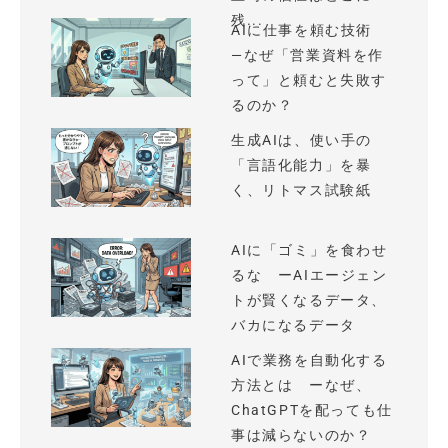
残...
AIに仕事を頼む技術
—なぜ「営業資料を作
って」と頼むと失敗す
るのか？
生成AIは、使い手の
「言語化能力」を暴
く、リトマス試験紙
AIに「ゴミ」を食わせ
るな ーAIエージェン
トが賢くなるデータ、
バカになるデータ
AIで業務を自動化する
方法とは ーなぜ、
ChatGPTを配っても仕
事は減らないのか？