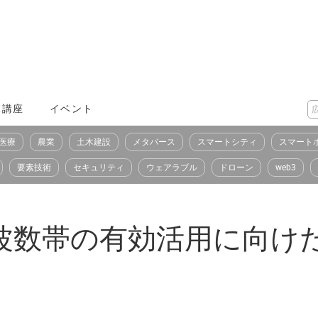
X講座
イベント
医療
農業
土木建設
メタバース
スマートシティ
スマート
要素技術
セキュリティ
ウェアラブル
ドローン
web3
周波数帯の有効活用に向け