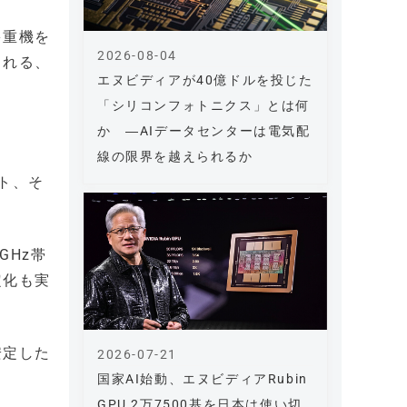
多重機を
2026-08-04
される、
エヌビディアが40億ドルを投じた
「シリコンフォトニクス」とは何
か ―AIデータセンターは電気配
線の限界を越えられるか
ト、そ
GHz帯
定化も実
安定した
2026-07-21
国家AI始動、エヌビディアRubin
GPU 2万7500基を日本は使い切