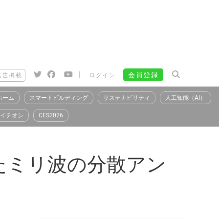
|
会員登録
広告掲載
ログイン
ホーム
スマートビルディング
サステナビリティ
人工知能（AI）
イチオシ
CES2026
たミリ波の分散アン