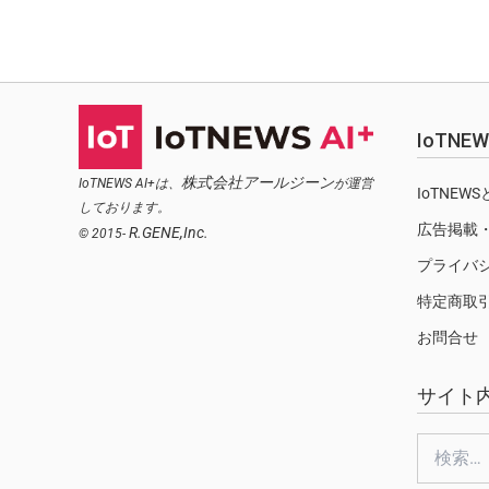
IoTN
株式会社アールジーン
IoTNEWS AI+は、
が運営
IoTNEW
しております。
広告掲載
R.GENE,Inc.
© 2015-
プライバ
特定商取
お問合せ
サイト
検
索: