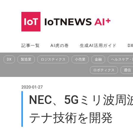
コ
ン
テ
ン
ツ
記事一覧
AI虎の巻
生成AI活用ガイド
D
へ
DX
製造業
ロジスティクス
小売業
金融
ヘルスケア・
ス
キ
ロボティクス
通信
ッ
プ
2020-01-27
NEC、5Gミリ波
テナ技術を開発