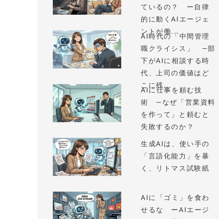
ているの？ ー自律
的に動くAIエージェ
ントが働...
AI時代の「中間管理
職クライシス」 —部
下がAIに相談する時
代、上司の価値はど
こに残...
AIに仕事を頼む技
術 —なぜ「営業資料
を作って」と頼むと
失敗するのか？
生成AIは、使い手の
「言語化能力」を暴
く、リトマス試験紙
AIに「ゴミ」を食わ
せるな ーAIエージ