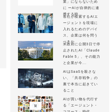
業」にならないため
に ーAIが自律的に連
携する時...
各社が模索するAIエ
ージェントを現場に
入れるためのデバイ
ス、企業は何を問う
べきか
米政府に公開3日で停
止されたAI「Claude
Fable 5」、その能力
と企業が今...
AIはSaaSを殺さな
い、「共存戦争」の
裏で本当に起きてい
ること
AIが買い物を代行す
る「エージェント・
コマース」時代、