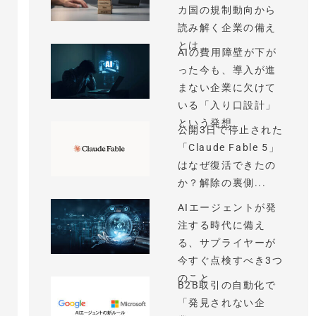
カ国の規制動向から
読み解く企業の備え
とは
AIの費用障壁が下が
った今も、導入が進
まない企業に欠けて
いる「入り口設計」
という発想
公開3日で停止された
「Claude Fable 5」
はなぜ復活できたの
か？解除の裏側...
AIエージェントが発
注する時代に備え
る、サプライヤーが
今すぐ点検すべき3つ
のこと
B2B取引の自動化で
「発見されない企