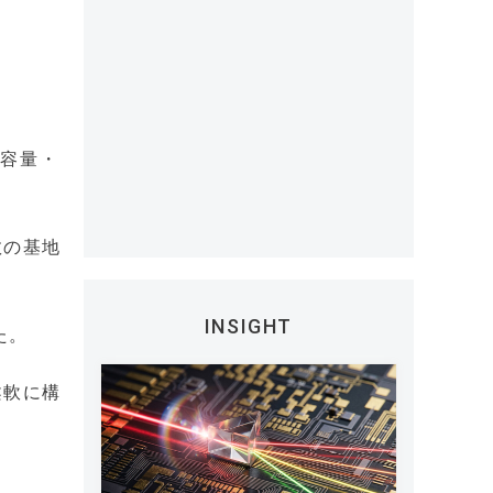
大容量・
数の基地
INSIGHT
た。
柔軟に構