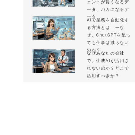
ェントが賢くなるデ
ータ、バカになるデ
ータ
AIで業務を自動化す
る方法とは ーな
ぜ、ChatGPTを配っ
ても仕事は減らない
のか？
なぜあなたの会社
で、生成AIが活用さ
れないのか？どこで
活用すべきか？