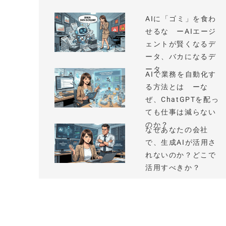
AIに「ゴミ」を食わ
せるな ーAIエージ
ェントが賢くなるデ
ータ、バカになるデ
ータ
AIで業務を自動化す
る方法とは ーな
ぜ、ChatGPTを配っ
ても仕事は減らない
のか？
なぜあなたの会社
で、生成AIが活用さ
れないのか？どこで
活用すべきか？