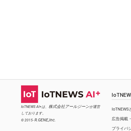
IoTN
株式会社アールジーン
IoTNEWS AI+は、
が運営
IoTNEW
しております。
広告掲載
R.GENE,Inc.
© 2015-
プライバ