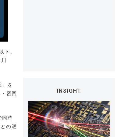
以下、
品川
延」を
INSIGHT
客・密回
で同時
響との遅