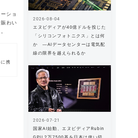
ベーショ
2026-08-04
な賑わい
エヌビディアが40億ドルを投じた
う。
「シリコンフォトニクス」とは何
か ―AIデータセンターは電気配
線の限界を越えられるか
務に携
2026-07-21
国家AI始動、エヌビディアRubin
GPU 2万7500基を日本は使い切