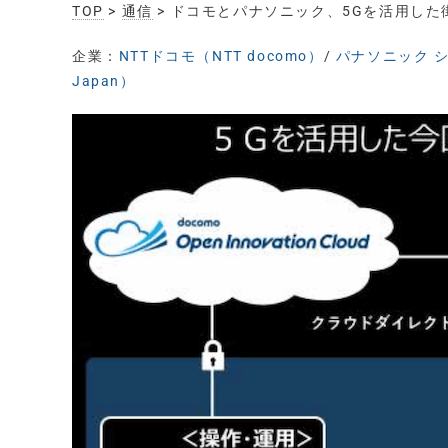
TOP
>
通信
> ドコモとパナソニック、5Gを活用し
企業：
NTTドコモ（NTT docomo）
/
パナソニック シス
Japan）