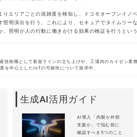
によりエリアごとの混雑度を検知し、ドコモオープンイノ
す照明演出を行う。これにより、セキュアでタイムリー
か、照明が人の行動に働きかける効果の検証を行うとい
産技術職として新規ラインの立ち上げや、工場内のカイゼン業
造業を中心としたIoTの可能性について探求中。
生成AI活用ガイド
AI導入「内製か外部
支援か」で悩む前に
確認すべき5つのこと