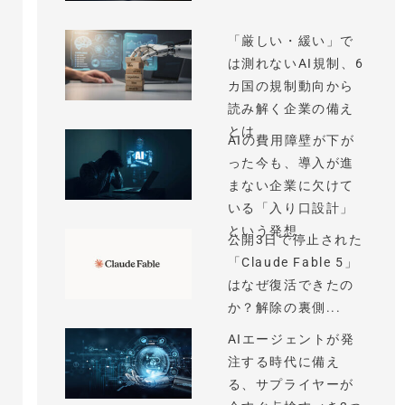
「厳しい・緩い」で
は測れないAI規制、6
カ国の規制動向から
読み解く企業の備え
とは
AIの費用障壁が下が
った今も、導入が進
まない企業に欠けて
いる「入り口設計」
という発想
公開3日で停止された
「Claude Fable 5」
はなぜ復活できたの
か？解除の裏側...
AIエージェントが発
注する時代に備え
る、サプライヤーが