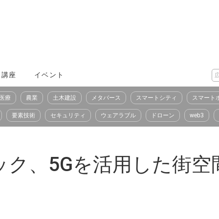
X講座
イベント
医療
農業
土木建設
メタバース
スマートシティ
スマート
要素技術
セキュリティ
ウェアラブル
ドローン
web3
ック、5Gを活用した街空