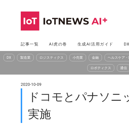
コ
ン
テ
ン
ツ
記事一覧
AI虎の巻
生成AI活用ガイド
D
へ
DX
製造業
ロジスティクス
小売業
金融
ヘルスケア・
ス
キ
ロボティクス
通信
ッ
プ
2020-10-09
ドコモとパナソニ
実施