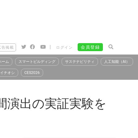
|
会員登録
広告掲載
ログイン
ホーム
スマートビルディング
サステナビリティ
人工知能（AI）
イチオシ
CES2026
間演出の実証実験を