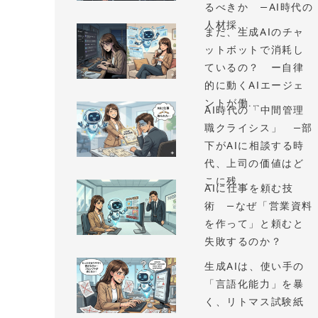
るべきか —AI時代の
人材採...
まだ、生成AIのチャ
ットボットで消耗し
ているの？ ー自律
的に動くAIエージェ
ントが働...
AI時代の「中間管理
職クライシス」 —部
下がAIに相談する時
代、上司の価値はど
こに残...
AIに仕事を頼む技
術 —なぜ「営業資料
を作って」と頼むと
失敗するのか？
生成AIは、使い手の
「言語化能力」を暴
く、リトマス試験紙