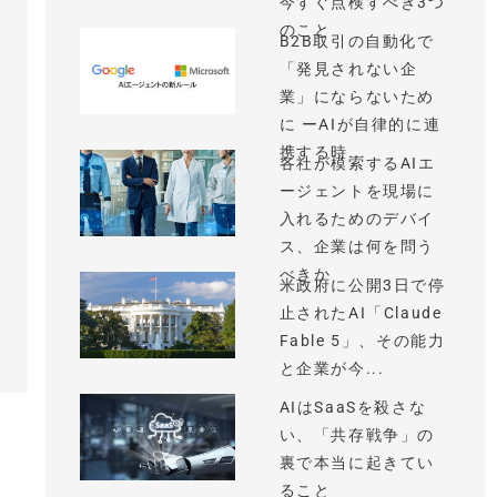
今すぐ点検すべき3つ
のこと
B2B取引の自動化で
「発見されない企
業」にならないため
に ーAIが自律的に連
携する時...
各社が模索するAIエ
ージェントを現場に
入れるためのデバイ
ス、企業は何を問う
べきか
米政府に公開3日で停
止されたAI「Claude
Fable 5」、その能力
と企業が今...
AIはSaaSを殺さな
い、「共存戦争」の
裏で本当に起きてい
ること