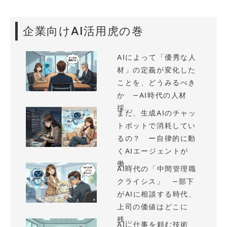
企業向けAI活用虎の巻
AIによって「優秀な人
材」の定義が変化した
ことを、どうみるべき
か —AI時代の人材
採...
まだ、生成AIのチャッ
トボットで消耗してい
るの？ ー自律的に動
くAIエージェントが
働...
AI時代の「中間管理職
クライシス」 —部下
がAIに相談する時代、
上司の価値はどこに
残...
AIに仕事を頼む技術