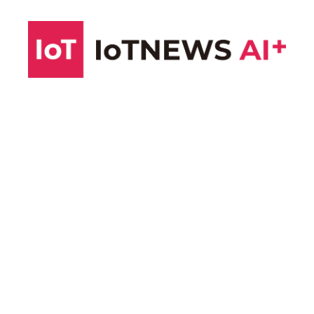
コ
ン
テ
ン
ツ
へ
ス
キ
ッ
プ