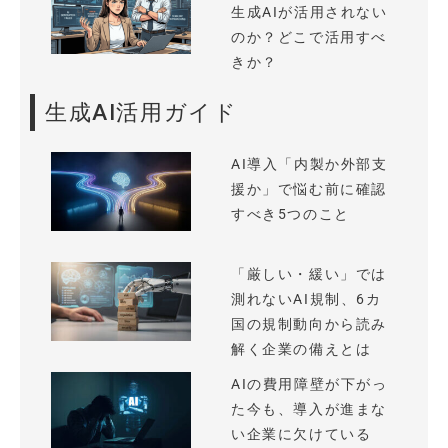
生成AIが活用されない
のか？どこで活用すべ
きか？
生成AI活用ガイド
AI導入「内製か外部支
援か」で悩む前に確認
すべき5つのこと
「厳しい・緩い」では
測れないAI規制、6カ
国の規制動向から読み
解く企業の備えとは
AIの費用障壁が下がっ
た今も、導入が進まな
い企業に欠けている