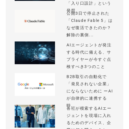
「入り口設計」という
発想
公開3日で停止された
「Claude Fable 5」は
なぜ復活できたのか？
解除の裏側...
AIエージェントが発注
する時代に備える、サ
プライヤーが今すぐ点
検すべき3つのこと
B2B取引の自動化で
「発見されない企業」
にならないために ーAI
が自律的に連携する
時...
各社が模索するAIエー
ジェントを現場に入れ
るためのデバイス、企