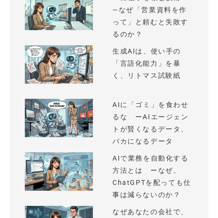
—なぜ「営業資料を作
って」と頼むと失敗す
るのか？
生成AIは、使い手の
「言語化能力」を暴
く、リトマス試験紙
AIに「ゴミ」を食わせ
るな ーAIエージェン
トが賢くなるデータ、
バカになるデータ
AIで業務を自動化する
方法とは ーなぜ、
ChatGPTを配っても仕
事は減らないのか？
なぜあなたの会社で、