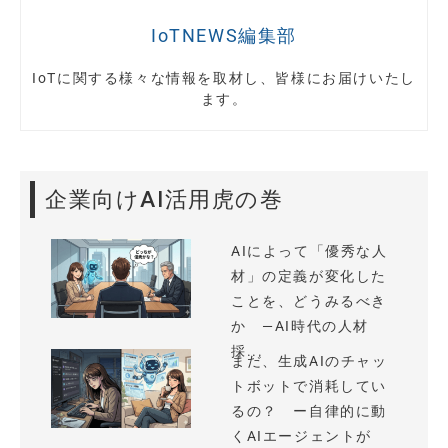
IoTNEWS編集部
IoTに関する様々な情報を取材し、皆様にお届けいたし
ます。
企業向けAI活用虎の巻
AIによって「優秀な人
材」の定義が変化した
ことを、どうみるべき
か —AI時代の人材
採...
まだ、生成AIのチャッ
トボットで消耗してい
るの？ ー自律的に動
くAIエージェントが