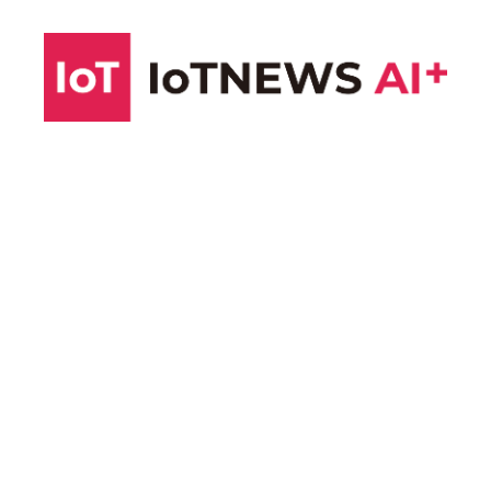
コ
ン
テ
ン
ツ
へ
ス
キ
ッ
プ