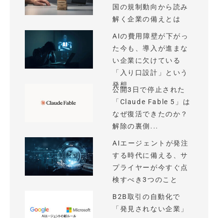
国の規制動向から読み
解く企業の備えとは
AIの費用障壁が下がっ
た今も、導入が進まな
い企業に欠けている
「入り口設計」という
発想
公開3日で停止された
「Claude Fable 5」は
なぜ復活できたのか？
解除の裏側...
AIエージェントが発注
する時代に備える、サ
プライヤーが今すぐ点
検すべき3つのこと
B2B取引の自動化で
「発見されない企業」