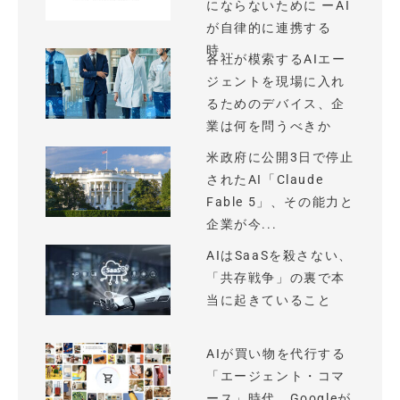
にならないために ーAI
が自律的に連携する
時...
各社が模索するAIエー
ジェントを現場に入れ
るためのデバイス、企
業は何を問うべきか
米政府に公開3日で停止
されたAI「Claude
Fable 5」、その能力と
企業が今...
AIはSaaSを殺さない、
「共存戦争」の裏で本
当に起きていること
AIが買い物を代行する
「エージェント・コマ
ース」時代、Googleが