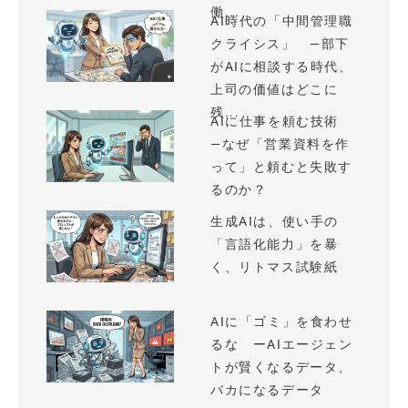
働...
AI時代の「中間管理職
クライシス」 —部下
がAIに相談する時代、
上司の価値はどこに
残...
AIに仕事を頼む技術
—なぜ「営業資料を作
って」と頼むと失敗す
るのか？
生成AIは、使い手の
「言語化能力」を暴
く、リトマス試験紙
AIに「ゴミ」を食わせ
るな ーAIエージェン
トが賢くなるデータ、
バカになるデータ