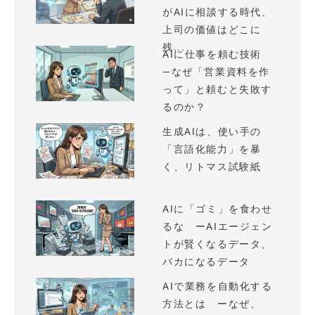
がAIに相談する時代、
上司の価値はどこに
残...
AIに仕事を頼む技術
—なぜ「営業資料を作
って」と頼むと失敗す
るのか？
生成AIは、使い手の
「言語化能力」を暴
く、リトマス試験紙
AIに「ゴミ」を食わせ
るな ーAIエージェン
トが賢くなるデータ、
バカになるデータ
AIで業務を自動化する
方法とは ーなぜ、