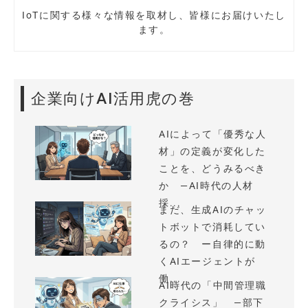
IoTに関する様々な情報を取材し、皆様にお届けいたし
ます。
企業向けAI活用虎の巻
AIによって「優秀な人
材」の定義が変化した
ことを、どうみるべき
か —AI時代の人材
採...
まだ、生成AIのチャッ
トボットで消耗してい
るの？ ー自律的に動
くAIエージェントが
働...
AI時代の「中間管理職
クライシス」 —部下