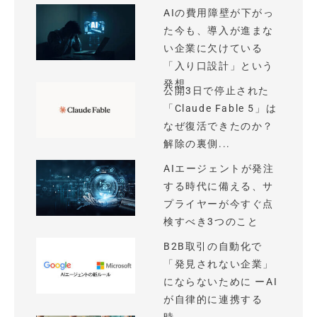
AIの費用障壁が下がっ
た今も、導入が進まな
い企業に欠けている
「入り口設計」という
発想
公開3日で停止された
「Claude Fable 5」は
なぜ復活できたのか？
解除の裏側...
AIエージェントが発注
する時代に備える、サ
プライヤーが今すぐ点
検すべき3つのこと
B2B取引の自動化で
「発見されない企業」
にならないために ーAI
が自律的に連携する