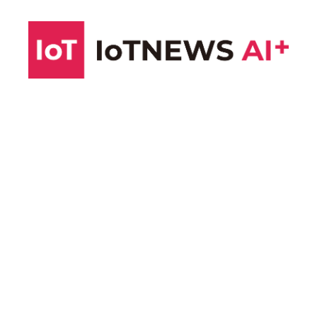
コ
ン
テ
ン
ツ
へ
ス
キ
ッ
プ