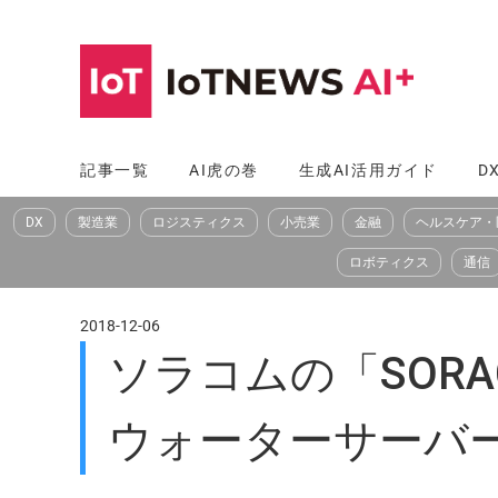
コ
ン
テ
ン
ツ
記事一覧
AI虎の巻
生成AI活用ガイド
D
へ
DX
製造業
ロジスティクス
小売業
金融
ヘルスケア・
ス
キ
ロボティクス
通信
ッ
プ
2018-12-06
ソラコムの「SORAC
ウォーターサーバ