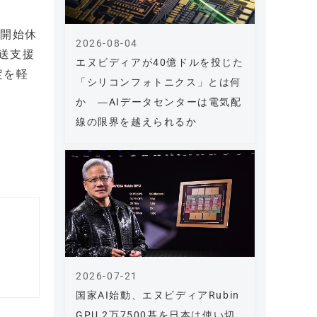
の開始休
2026-08-04
送支援
エヌビディアが40億ドルを投じた
定を軽
「シリコンフォトニクス」とは何
か ―AIデータセンターは電気配
線の限界を越えられるか
2026-07-21
国家AI始動、エヌビディアRubin
GPU 2万7500基を日本は使い切