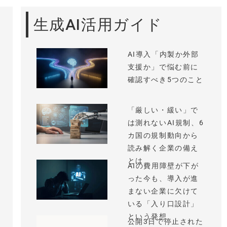
生成AI活用ガイド
AI導入「内製か外部
支援か」で悩む前に
確認すべき5つのこと
「厳しい・緩い」で
は測れないAI規制、6
カ国の規制動向から
読み解く企業の備え
とは
AIの費用障壁が下が
った今も、導入が進
まない企業に欠けて
いる「入り口設計」
という発想
公開3日で停止された