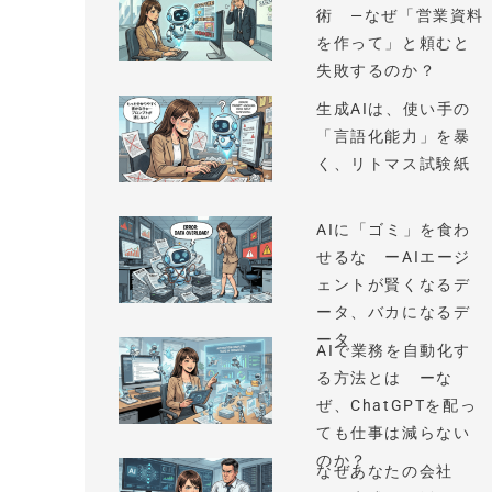
術 —なぜ「営業資料
を作って」と頼むと
失敗するのか？
生成AIは、使い手の
「言語化能力」を暴
く、リトマス試験紙
AIに「ゴミ」を食わ
せるな ーAIエージ
ェントが賢くなるデ
ータ、バカになるデ
ータ
AIで業務を自動化す
る方法とは ーな
ぜ、ChatGPTを配っ
ても仕事は減らない
のか？
なぜあなたの会社