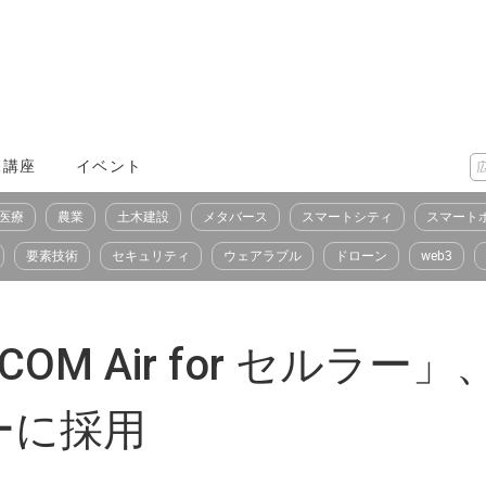
X講座
イベント
医療
農業
土木建設
メタバース
スマートシティ
スマート
要素技術
セキュリティ
ウェアラブル
ドローン
web3
OM Air for セルラー
ーに採用