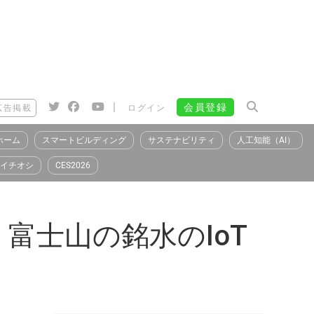
|
会員登録
広告掲載
ログイン
ホーム
スマートビルディング
サステナビリティ
人工知能（AI）
イチオシ
CES2026
」、富士山の銘水のIoT