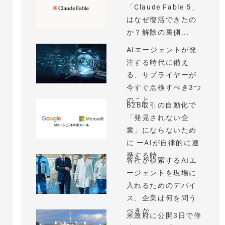
「Claude Fable 5」
はなぜ復活できたの
か？解除の裏側...
AIエージェントが発
注する時代に備え
る、サプライヤーが
今すぐ点検すべき3つ
のこと
B2B取引の自動化で
「発見されない企
業」にならないため
に ーAIが自律的に連
携する時...
各社が模索するAIエ
ージェントを現場に
入れるためのデバイ
ス、企業は何を問う
べきか
米政府に公開3日で停