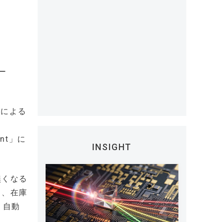
ー
ーによる
ent」に
INSIGHT
無くなる
と、在庫
り自動