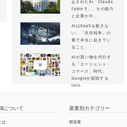
止されたAI「Claude
Fable 5」、その能力
と企業が今...
AIはSaaSを殺さな
い、「共存戦争」の
裏で本当に起きてい
ること
AIが買い物を代行す
る「エージェント・
コマース」時代、
Googleが提唱する
Univ...
EWSについて
産業別カテゴリー
Sとは
製造業