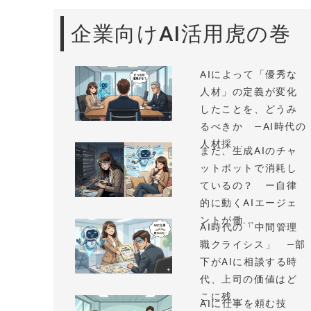
企業向けAI活用虎の巻
AIによって「優秀な
人材」の定義が変化
したことを、どうみ
るべきか —AI時代の
人材採...
まだ、生成AIのチャ
ットボットで消耗し
ているの？ ー自律
的に動くAIエージェ
ントが働...
AI時代の「中間管理
職クライシス」 —部
下がAIに相談する時
代、上司の価値はど
こに残...
AIに仕事を頼む技