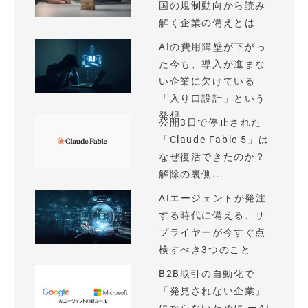
国の規制動向から読み
解く企業の備えとは
AIの費用障壁が下がっ
た今も、導入が進まな
い企業に欠けている
「入り口設計」という
発想
公開3日で停止された
「Claude Fable 5」は
なぜ復活できたのか？
解除の裏側...
AIエージェントが発注
する時代に備える、サ
プライヤーが今すぐ点
検すべき3つのこと
B2B取引の自動化で
「発見されない企業」