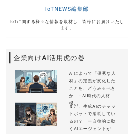
IoTNEWS編集部
IoTに関する様々な情報を取材し、皆様にお届けいたし
ます。
企業向けAI活用虎の巻
AIによって「優秀な人
材」の定義が変化した
ことを、どうみるべき
か —AI時代の人材
採...
まだ、生成AIのチャッ
トボットで消耗してい
るの？ ー自律的に動
くAIエージェントが