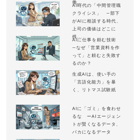
働...
AI時代の「中間管理職
クライシス」 —部下
がAIに相談する時代、
上司の価値はどこに
残...
AIに仕事を頼む技術
—なぜ「営業資料を作
って」と頼むと失敗す
るのか？
生成AIは、使い手の
「言語化能力」を暴
く、リトマス試験紙
AIに「ゴミ」を食わせ
るな ーAIエージェン
トが賢くなるデータ、
バカになるデータ