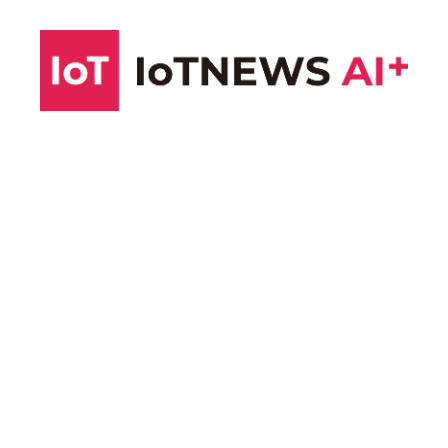
コ
ン
テ
ン
ツ
へ
ス
キ
ッ
プ