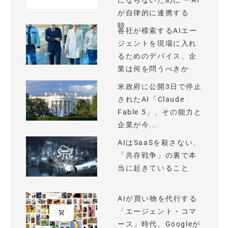
にならないために ーAI
が自律的に連携する
時...
各社が模索するAIエー
ジェントを現場に入れ
るためのデバイス、企
業は何を問うべきか
米政府に公開3日で停止
されたAI「Claude
Fable 5」、その能力と
企業が今...
AIはSaaSを殺さない、
「共存戦争」の裏で本
当に起きていること
AIが買い物を代行する
「エージェント・コマ
ース」時代、Googleが