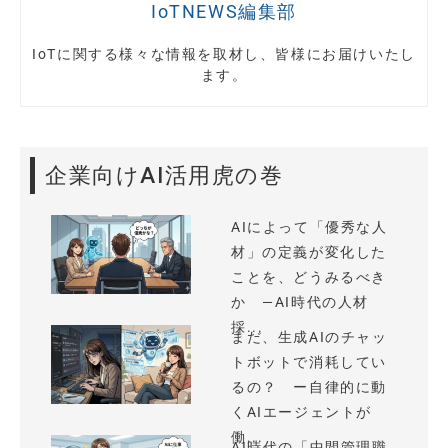
IoTNEWS編集部
IoTに関する様々な情報を取材し、皆様にお届けいたし
ます。
企業向けAI活用虎の巻
AIによって「優秀な人
材」の定義が変化した
ことを、どうみるべき
か —AI時代の人材
採...
まだ、生成AIのチャッ
トボットで消耗してい
るの？ ー自律的に動
くAIエージェントが
働...
AI時代の「中間管理職