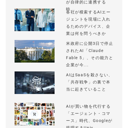
が自律的に連携する
時...
各社が模索するAIエー
ジェントを現場に入れ
るためのデバイス、企
業は何を問うべきか
米政府に公開3日で停止
されたAI「Claude
Fable 5」、その能力と
企業が今...
AIはSaaSを殺さない、
「共存戦争」の裏で本
当に起きていること
AIが買い物を代行する
「エージェント・コマ
ース」時代、Googleが
提唱するUniv...