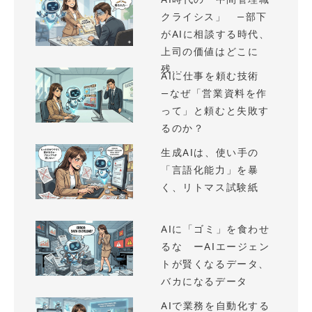
クライシス」 —部下
がAIに相談する時代、
上司の価値はどこに
残...
AIに仕事を頼む技術
—なぜ「営業資料を作
って」と頼むと失敗す
るのか？
生成AIは、使い手の
「言語化能力」を暴
く、リトマス試験紙
AIに「ゴミ」を食わせ
るな ーAIエージェン
トが賢くなるデータ、
バカになるデータ
AIで業務を自動化する