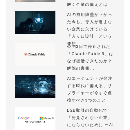
解く企業の備えとは
AIの費用障壁が下がっ
た今も、導入が進まな
い企業に欠けている
「入り口設計」という
発想
公開3日で停止された
「Claude Fable 5」は
なぜ復活できたのか？
解除の裏側...
AIエージェントが発注
する時代に備える、サ
プライヤーが今すぐ点
検すべき3つのこと
B2B取引の自動化で
「発見されない企業」
にならないために ーAI