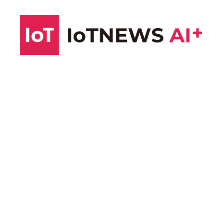
コ
ン
テ
ン
ツ
へ
ス
キ
ッ
プ