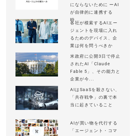
にならないために ーAI
が自律的に連携する
時...
各社が模索するAIエー
ジェントを現場に入れ
るためのデバイス、企
業は何を問うべきか
米政府に公開3日で停止
されたAI「Claude
Fable 5」、その能力と
企業が今...
AIはSaaSを殺さない、
「共存戦争」の裏で本
当に起きていること
AIが買い物を代行する
「エージェント・コマ