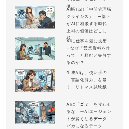
働...
AI時代の「中間管理職
クライシス」 —部下
がAIに相談する時代、
上司の価値はどこに
残...
AIに仕事を頼む技術
—なぜ「営業資料を作
って」と頼むと失敗す
るのか？
生成AIは、使い手の
「言語化能力」を暴
く、リトマス試験紙
AIに「ゴミ」を食わせ
るな ーAIエージェン
トが賢くなるデータ、
バカになるデータ