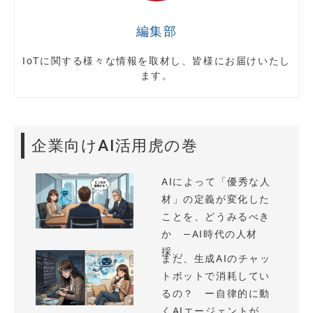
編集部
IoTに関する様々な情報を取材し、皆様にお届けいたし
ます。
企業向けAI活用虎の巻
AIによって「優秀な人
材」の定義が変化した
ことを、どうみるべき
か —AI時代の人材
採...
まだ、生成AIのチャッ
トボットで消耗してい
るの？ ー自律的に動
くAIエージェントが