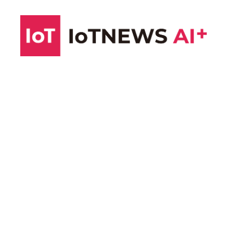
コ
ン
テ
ン
ツ
へ
ス
キ
ッ
プ