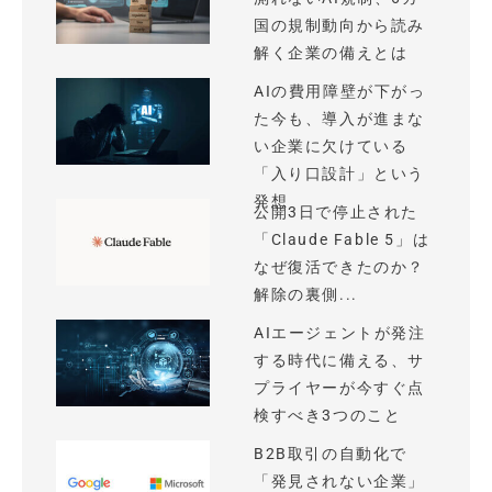
国の規制動向から読み
解く企業の備えとは
AIの費用障壁が下がっ
た今も、導入が進まな
い企業に欠けている
「入り口設計」という
発想
公開3日で停止された
「Claude Fable 5」は
なぜ復活できたのか？
解除の裏側...
AIエージェントが発注
する時代に備える、サ
プライヤーが今すぐ点
検すべき3つのこと
B2B取引の自動化で
「発見されない企業」