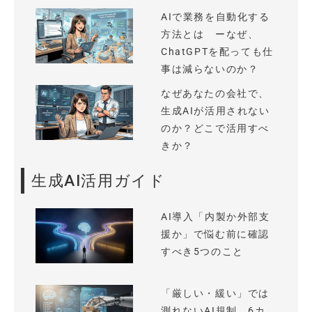
AIで業務を自動化する
方法とは ーなぜ、
ChatGPTを配っても仕
事は減らないのか？
なぜあなたの会社で、
生成AIが活用されない
のか？どこで活用すべ
きか？
生成AI活用ガイド
AI導入「内製か外部支
援か」で悩む前に確認
すべき5つのこと
「厳しい・緩い」では
測れないAI規制、6カ