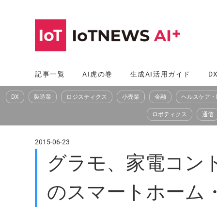
コ
ン
テ
ン
ツ
記事一覧
AI虎の巻
生成AI活用ガイド
D
へ
DX
製造業
ロジスティクス
小売業
金融
ヘルスケア・
ス
キ
ロボティクス
通信
ッ
プ
2015-06-23
グラモ、家電コントロー
のスマートホーム