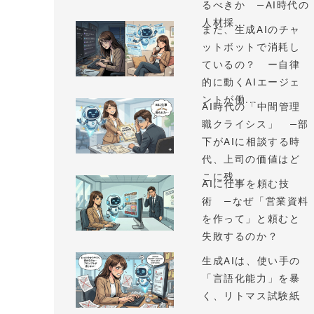
るべきか —AI時代の
人材採...
まだ、生成AIのチャ
ットボットで消耗し
ているの？ ー自律
的に動くAIエージェ
ントが働...
AI時代の「中間管理
職クライシス」 —部
下がAIに相談する時
代、上司の価値はど
こに残...
AIに仕事を頼む技
術 —なぜ「営業資料
を作って」と頼むと
失敗するのか？
生成AIは、使い手の
「言語化能力」を暴
く、リトマス試験紙