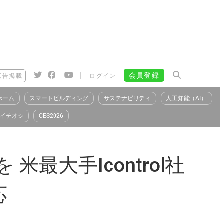
|
会員登録
広告掲載
ログイン
ホーム
スマートビルディング
サステナビリティ
人工知能（AI）
イチオシ
CES2026
米最大手Icontrol社
応