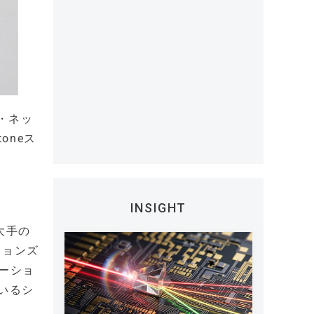
ル・ネッ
toneス
INSIGHT
大手の
ションズ
ケーショ
ているシ