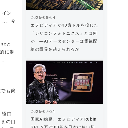
る「イン
2026-08-04
始し、今
エヌビディアが40億ドルを投じた
「シリコンフォトニクス」とは何
か ―AIデータセンターは電気配
oneと
線の限界を越えられるか
合的に制
り、
誰でも簡
2026-07-21
ット経由
国家AI始動、エヌビディアRubin
さまの目
GPU 2万7500基を日本は使い切