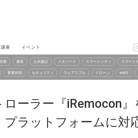
X講座
イベント
医療
農業
土木建設
メタバース
スマートシティ
スマート
要素技術
セキュリティ
ウェアラブル
ドローン
web3
ラー『iRemocon』を 
・プラットフォームに対