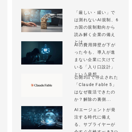
「厳しい・緩い」で
は測れないAI規制、6
カ国の規制動向から
読み解く企業の備え
とは
AIの費用障壁が下が
った今も、導入が進
まない企業に欠けて
いる「入り口設計」
という発想
公開3日で停止された
「Claude Fable 5」
はなぜ復活できたの
か？解除の裏側...
AIエージェントが発
注する時代に備え
る、サプライヤーが
今すぐ点検すべき3つ