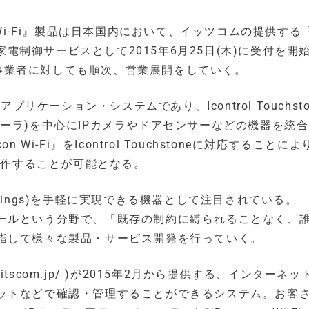
mocon Wi-Fi』製品は日本国内において、イッツコムの提供す
)※」の家電制御サービスとして2015年6月25日(木)に受付を開
いる海外事業者に対しても順次、営業展開をしていく。
開発するアプリケーション・システムであり、Icontrol Touchst
ーラ)を中心にIPカメラやドアセンサーなどの機器を統
i-Fi』をIcontrol Touchstoneに対応することによ
』を操作することが可能となる。
 of Things)を手軽に実現できる機器として注目されている。
ールという分野で、「既存の制約に縛られることなく、
指して様々な製品・サービス開発を行っていく。
.itscom.jp/ )が2015年2月から提供する、インターネ
ットなどで確認・管理することができるシステム。お客