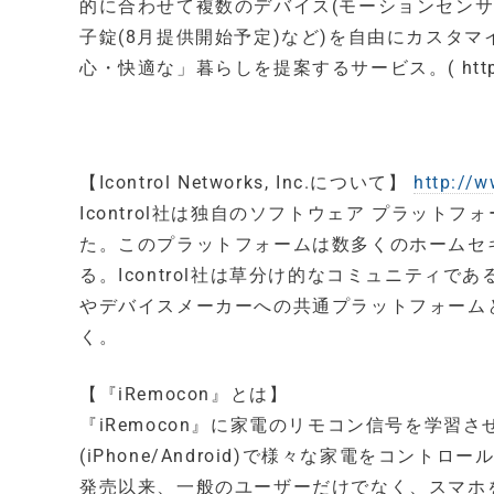
的に合わせて複数のデバイス(モーションセンサー、I
子錠(8月提供開始予定)など)を自由にカスタ
心・快適な」暮らしを提案するサービス。( http://www.
【Icontrol Networks, Inc.について】
http://w
Icontrol社は独自のソフトウェア プラッ
た。このプラットフォームは数多くのホームセ
る。Icontrol社は草分け的なコミュニティであ
やデバイスメーカーへの共通プラットフォーム
く。
【『iRemocon』とは】
『iRemocon』に家電のリモコン信号を学
(iPhone/Android)で様々な家電をコント
発売以来、一般のユーザーだけでなく、スマホ