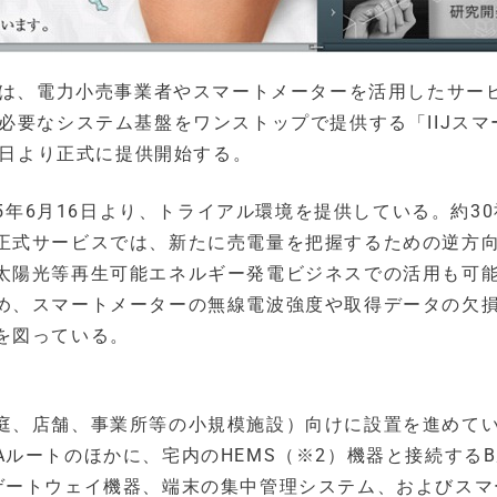
）は、電力小売事業者やスマートメーターを活用したサー
必要なシステム基盤をワンストップで提供する「IIJスマ
1日より正式に提供開始する。
15年6月16日より、トライアル環境を提供している。約3
正式サービスでは、新たに売電量を把握するための逆方
太陽光等再生可能エネルギー発電ビジネスでの活用も可
め、スマートメーターの無線電波強度や取得データの欠
を図っている。
庭、店舗、事業所等の小規模施設）向けに設置を進めて
ルートのほかに、宅内のHEMS（※2）機器と接続する
ゲートウェイ機器、端末の集中管理システム、およびスマ