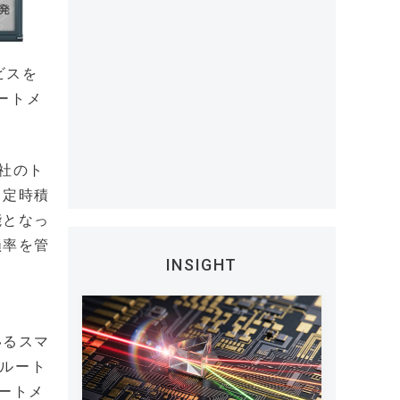
ビスを
ートメ
0社のト
向定時積
能となっ
損率を管
INSIGHT
いるスマ
Bルート
ートメ