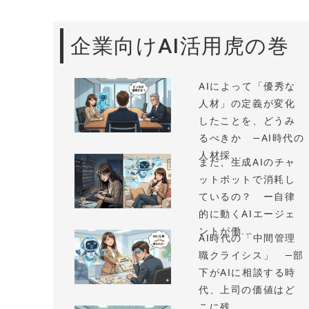
企業向けAI活用虎の巻
AIによって「優秀な
人材」の定義が変化
したことを、どうみ
るべきか —AI時代の
人材採...
まだ、生成AIのチャ
ットボットで消耗し
ているの？ ー自律
的に動くAIエージェ
ントが働...
AI時代の「中間管理
職クライシス」 —部
下がAIに相談する時
代、上司の価値はど
こに残...