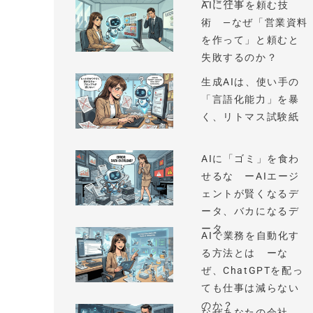
AIに仕事を頼む技
術 —なぜ「営業資料
を作って」と頼むと
失敗するのか？
生成AIは、使い手の
「言語化能力」を暴
く、リトマス試験紙
AIに「ゴミ」を食わ
せるな ーAIエージ
ェントが賢くなるデ
ータ、バカになるデ
ータ
AIで業務を自動化す
る方法とは ーな
ぜ、ChatGPTを配っ
ても仕事は減らない
のか？
なぜあなたの会社