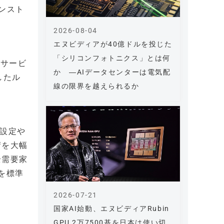
ワンスト
2026-08-04
エヌビディアが40億ドルを投じた
「シリコンフォトニクス」とは何
のサービ
か ―AIデータセンターは電気配
したル
線の限界を越えられるか
報の設定や
荷を大幅
全需要家
を標準
2026-07-21
国家AI始動、エヌビディアRubin
GPU 2万7500基を日本は使い切