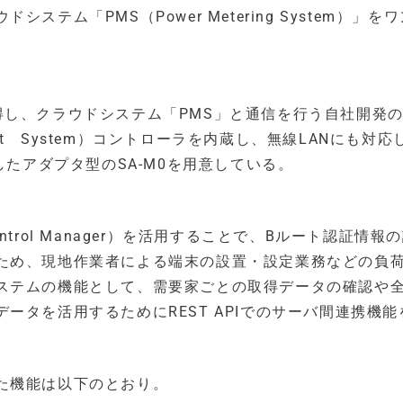
テム「PMS（Power Metering System）」を
得し、クラウドシステム「PMS」と通信を行う自社開発
ent System）コントローラを内蔵し、無線LANにも対応
したアダプタ型のSA-M0を用意している。
r Control Manager）を活用することで、Bルート認証情
ため、現地作業者による端末の設置・設定業務などの負
ステムの機能として、需要家ごとの取得データの確認や
ータを活用するためにREST APIでのサーバ間連携機能
た機能は以下のとおり。