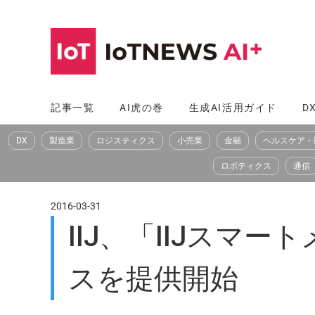
コ
ン
テ
ン
ツ
記事一覧
AI虎の巻
生成AI活用ガイド
D
へ
DX
製造業
ロジスティクス
小売業
金融
ヘルスケア・
ス
キ
ロボティクス
通信
ッ
プ
2016-03-31
IIJ、「IIJス
スを提供開始