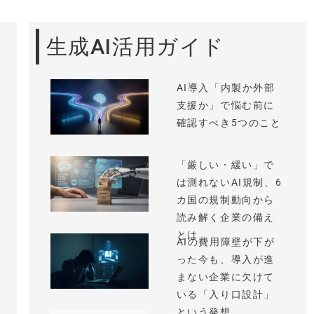
生成AI活用ガイド
AI導入「内製か外部
支援か」で悩む前に
確認すべき5つのこと
「厳しい・緩い」で
は測れないAI規制、6
カ国の規制動向から
読み解く企業の備え
とは
AIの費用障壁が下が
った今も、導入が進
まない企業に欠けて
いる「入り口設計」
という発想