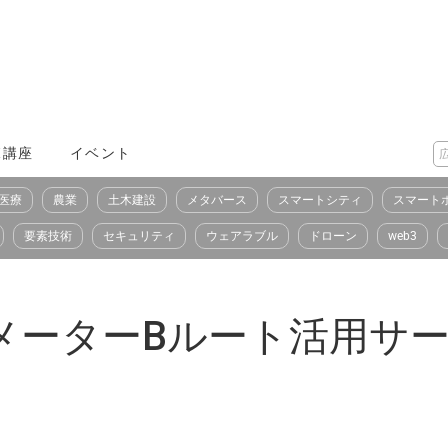
X講座
イベント
医療
農業
土木建設
メタバース
スマートシティ
スマート
要素技術
セキュリティ
ウェアラブル
ドローン
web3
マートメーターBルート活用