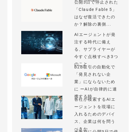
公開3日で停止された
「Claude Fable 5」
はなぜ復活できたの
か？解除の裏側...
AIエージェントが発
注する時代に備え
る、サプライヤーが
今すぐ点検すべき3つ
のこと
B2B取引の自動化で
「発見されない企
業」にならないため
に ーAIが自律的に連
携する時...
各社が模索するAIエ
ージェントを現場に
入れるためのデバイ
ス、企業は何を問う
べきか
米政府に公開3日で停