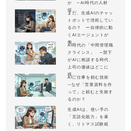
か —AI時代の人材
採...
まだ、生成AIのチャッ
トボットで消耗してい
るの？ ー自律的に動
くAIエージェントが
働...
AI時代の「中間管理職
クライシス」 —部下
がAIに相談する時代、
上司の価値はどこに
残...
AIに仕事を頼む技術
—なぜ「営業資料を作
って」と頼むと失敗す
るのか？
生成AIは、使い手の
「言語化能力」を暴
く、リトマス試験紙