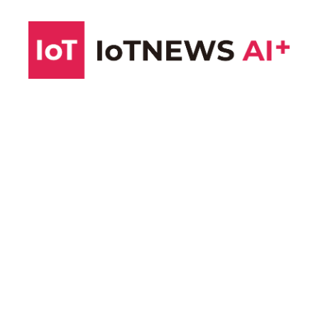
コ
ン
テ
ン
ツ
へ
ス
キ
ッ
プ