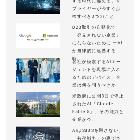
する時代に備える、サ
プライヤーが今すぐ点
検すべき3つのこと
B2B取引の自動化で
「発見されない企業」
にならないために ーAI
が自律的に連携する
時...
各社が模索するAIエー
ジェントを現場に入れ
るためのデバイス、企
業は何を問うべきか
米政府に公開3日で停止
されたAI「Claude
Fable 5」、その能力と
企業が今...
AIはSaaSを殺さない、
「共存戦争」の裏で本