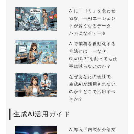
AIに「ゴミ」を食わせ
るな ーAIエージェン
トが賢くなるデータ、
バカになるデータ
AIで業務を自動化する
方法とは ーなぜ、
ChatGPTを配っても仕
事は減らないのか？
なぜあなたの会社で、
生成AIが活用されない
のか？どこで活用すべ
きか？
生成AI活用ガイド
AI導入「内製か外部支