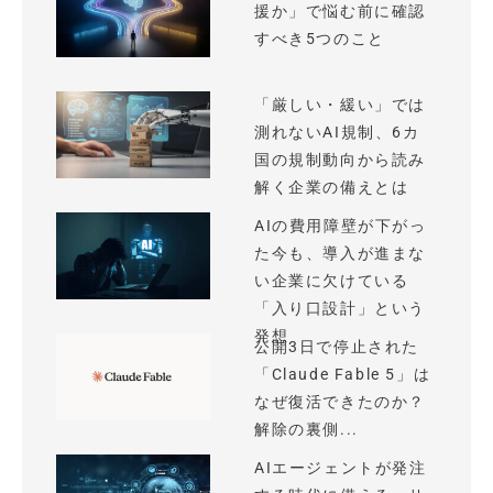
援か」で悩む前に確認
すべき5つのこと
「厳しい・緩い」では
測れないAI規制、6カ
国の規制動向から読み
解く企業の備えとは
AIの費用障壁が下がっ
た今も、導入が進まな
い企業に欠けている
「入り口設計」という
発想
公開3日で停止された
「Claude Fable 5」は
なぜ復活できたのか？
解除の裏側...
AIエージェントが発注