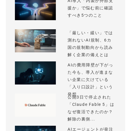
AI導入「内製か外部支
援か」で悩む前に確認
すべき5つのこと
「厳しい・緩い」では
測れないAI規制、6カ
国の規制動向から読み
解く企業の備えとは
AIの費用障壁が下がっ
た今も、導入が進まな
い企業に欠けている
「入り口設計」という
発想
公開3日で停止された
「Claude Fable 5」は
なぜ復活できたのか？
解除の裏側...
AIエージェントが発注