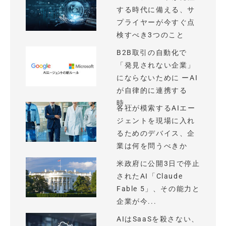
する時代に備える、サ
プライヤーが今すぐ点
検すべき3つのこと
B2B取引の自動化で
「発見されない企業」
にならないために ーAI
が自律的に連携する
時...
各社が模索するAIエー
ジェントを現場に入れ
るためのデバイス、企
業は何を問うべきか
米政府に公開3日で停止
されたAI「Claude
Fable 5」、その能力と
企業が今...
AIはSaaSを殺さない、