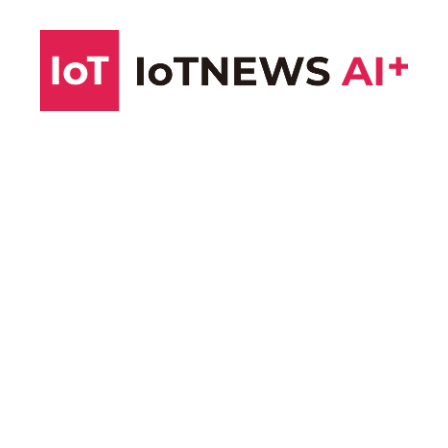
コ
ン
テ
ン
ツ
へ
ス
キ
ッ
プ