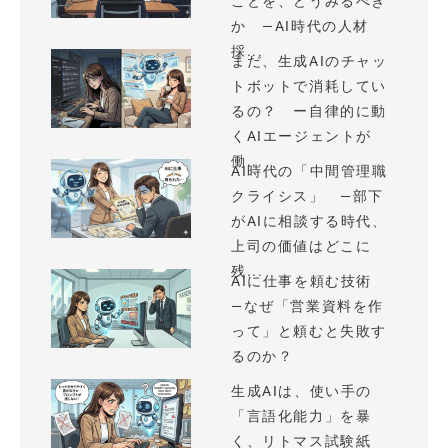
ことを、どうみるべき
か —AI時代の人材
採...
まだ、生成AIのチャッ
トボットで消耗してい
るの？ ー自律的に動
くAIエージェントが
働...
AI時代の「中間管理職
クライシス」 —部下
がAIに相談する時代、
上司の価値はどこに
残...
AIに仕事を頼む技術
—なぜ「営業資料を作
って」と頼むと失敗す
るのか？
生成AIは、使い手の
「言語化能力」を暴
く、リトマス試験紙