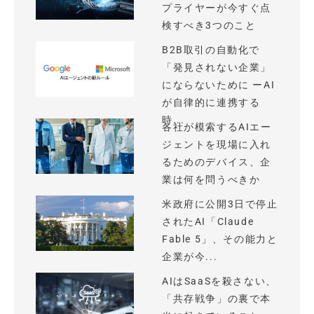
プライヤーが今すぐ点
検すべき3つのこと
B2B取引の自動化で
「発見されない企業」
にならないために ーAI
が自律的に連携する
時...
各社が模索するAIエー
ジェントを現場に入れ
るためのデバイス、企
業は何を問うべきか
米政府に公開3日で停止
されたAI「Claude
Fable 5」、その能力と
企業が今...
AIはSaaSを殺さない、
「共存戦争」の裏で本