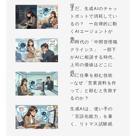
採...
まだ、生成AIのチャッ
トボットで消耗してい
るの？ ー自律的に動
くAIエージェントが
働...
AI時代の「中間管理職
クライシス」 —部下
がAIに相談する時代、
上司の価値はどこに
残...
AIに仕事を頼む技術
—なぜ「営業資料を作
って」と頼むと失敗す
るのか？
生成AIは、使い手の
「言語化能力」を暴
く、リトマス試験紙