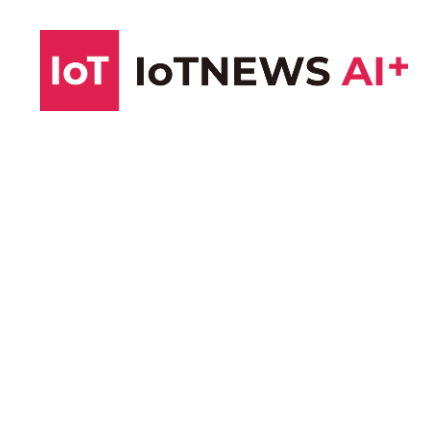
コ
ン
テ
ン
ツ
へ
ス
キ
ッ
プ