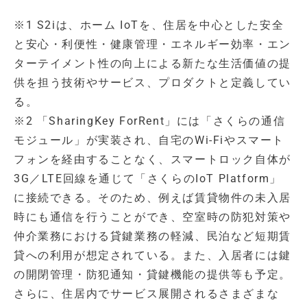
※1 S2iは、ホーム IoTを、住居を中心とした安全
と安心・利便性・健康管理・エネルギー効率・エン
ターテイメント性の向上による新たな生活価値の提
供を担う技術やサービス、プロダクトと定義してい
る。
※2 「SharingKey ForRent」には「さくらの通信
モジュール」が実装され、自宅のWi-Fiやスマート
フォンを経由することなく、スマートロック自体が
3G／LTE回線を通じて「さくらのIoT Platform」
に接続できる。そのため、例えば賃貸物件の未入居
時にも通信を行うことができ、空室時の防犯対策や
仲介業務における貸鍵業務の軽減、民泊など短期賃
貸への利用が想定されている。また、入居者には鍵
の開閉管理・防犯通知・貸鍵機能の提供等も予定。
さらに、住居内でサービス展開されるさまざまな