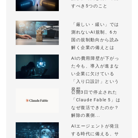
すべき5つのこと
「厳しい・緩い」では
測れないAI規制、6カ
国の規制動向から読み
解く企業の備えとは
AIの費用障壁が下がっ
た今も、導入が進まな
い企業に欠けている
「入り口設計」という
発想
公開3日で停止された
「Claude Fable 5」は
なぜ復活できたのか？
解除の裏側...
AIエージェントが発注
する時代に備える、サ