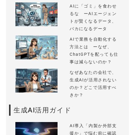
AIに「ゴミ」を食わせ
るな ーAIエージェン
トが賢くなるデータ、
バカになるデータ
AIで業務を自動化する
方法とは ーなぜ、
ChatGPTを配っても仕
事は減らないのか？
なぜあなたの会社で、
生成AIが活用されない
のか？どこで活用すべ
きか？
生成AI活用ガイド
AI導入「内製か外部支
援か」で悩む前に確認