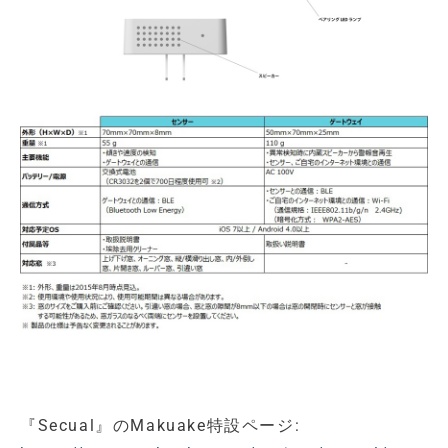
『Secual』のMakuake特設ページ: