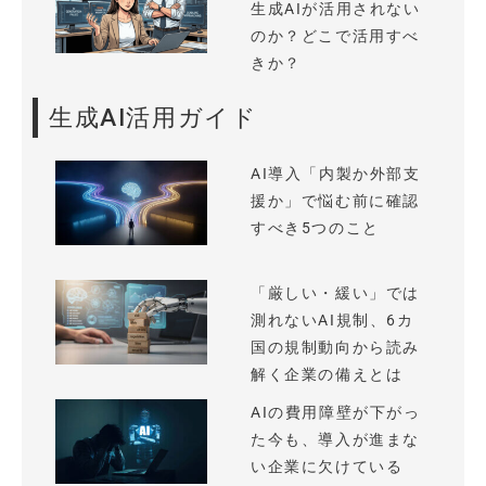
生成AIが活用されない
のか？どこで活用すべ
きか？
生成AI活用ガイド
AI導入「内製か外部支
援か」で悩む前に確認
すべき5つのこと
「厳しい・緩い」では
測れないAI規制、6カ
国の規制動向から読み
解く企業の備えとは
AIの費用障壁が下がっ
た今も、導入が進まな
い企業に欠けている