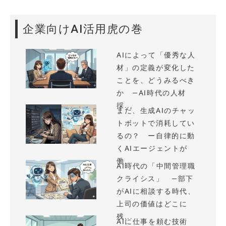
企業向けAI活用虎の巻
AIによって「優秀な人
材」の定義が変化した
ことを、どうみるべき
か —AI時代の人材
採...
まだ、生成AIのチャッ
トボットで消耗してい
るの？ ー自律的に動
くAIエージェントが
働...
AI時代の「中間管理職
クライシス」 —部下
がAIに相談する時代、
上司の価値はどこに
残...
AIに仕事を頼む技術