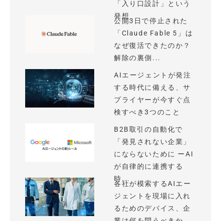
「入り口設計」という
発想
公開3日で停止された
「Claude Fable 5」は
なぜ復活できたのか？
解除の裏側...
AIエージェントが発注
する時代に備える、サ
プライヤーが今すぐ点
検すべき3つのこと
B2B取引の自動化で
「発見されない企業」
にならないために ーAI
が自律的に連携する
時...
各社が模索するAIエー
ジェントを現場に入れ
るためのデバイス、企
業は何を問うべきか