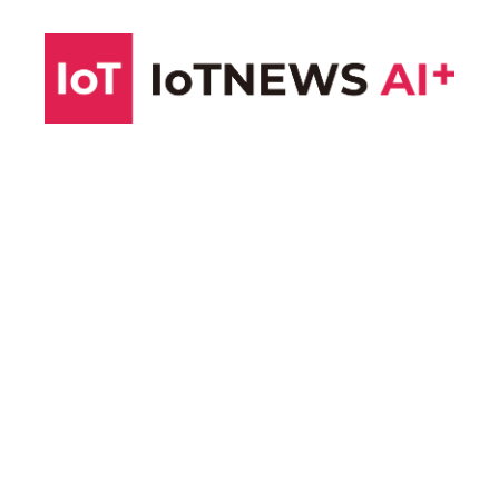
コ
ン
テ
ン
ツ
へ
ス
キ
ッ
プ