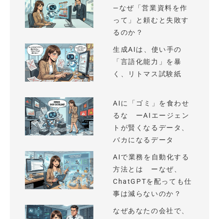
—なぜ「営業資料を作
って」と頼むと失敗す
るのか？
生成AIは、使い手の
「言語化能力」を暴
く、リトマス試験紙
AIに「ゴミ」を食わせ
るな ーAIエージェン
トが賢くなるデータ、
バカになるデータ
AIで業務を自動化する
方法とは ーなぜ、
ChatGPTを配っても仕
事は減らないのか？
なぜあなたの会社で、