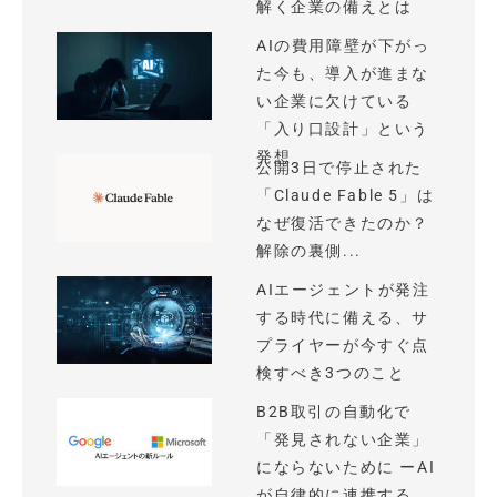
解く企業の備えとは
AIの費用障壁が下がっ
た今も、導入が進まな
い企業に欠けている
「入り口設計」という
発想
公開3日で停止された
「Claude Fable 5」は
なぜ復活できたのか？
解除の裏側...
AIエージェントが発注
する時代に備える、サ
プライヤーが今すぐ点
検すべき3つのこと
B2B取引の自動化で
「発見されない企業」
にならないために ーAI
が自律的に連携する