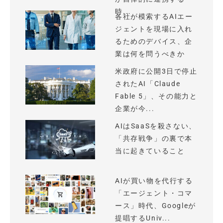
時...
各社が模索するAIエー
ジェントを現場に入れ
るためのデバイス、企
業は何を問うべきか
米政府に公開3日で停止
されたAI「Claude
Fable 5」、その能力と
企業が今...
AIはSaaSを殺さない、
「共存戦争」の裏で本
当に起きていること
AIが買い物を代行する
「エージェント・コマ
ース」時代、Googleが
提唱するUniv...