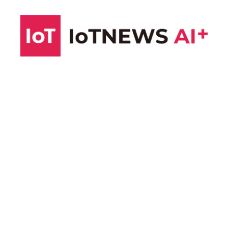
コ
ン
テ
ン
ツ
へ
ス
キ
ッ
プ