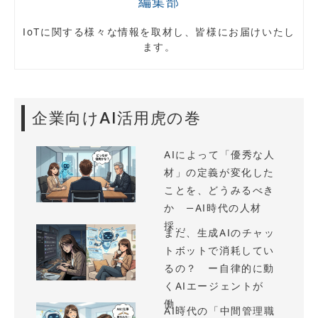
編集部
IoTに関する様々な情報を取材し、皆様にお届けいたし
ます。
企業向けAI活用虎の巻
AIによって「優秀な人
材」の定義が変化した
ことを、どうみるべき
か —AI時代の人材
採...
まだ、生成AIのチャッ
トボットで消耗してい
るの？ ー自律的に動
くAIエージェントが
働...
AI時代の「中間管理職