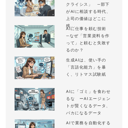
クライシス」 —部下
がAIに相談する時代、
上司の価値はどこに
残...
AIに仕事を頼む技術
—なぜ「営業資料を作
って」と頼むと失敗す
るのか？
生成AIは、使い手の
「言語化能力」を暴
く、リトマス試験紙
AIに「ゴミ」を食わせ
るな ーAIエージェン
トが賢くなるデータ、
バカになるデータ
AIで業務を自動化する