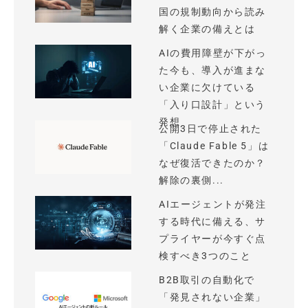
国の規制動向から読み
解く企業の備えとは
AIの費用障壁が下がっ
た今も、導入が進まな
い企業に欠けている
「入り口設計」という
発想
公開3日で停止された
「Claude Fable 5」は
なぜ復活できたのか？
解除の裏側...
AIエージェントが発注
する時代に備える、サ
プライヤーが今すぐ点
検すべき3つのこと
B2B取引の自動化で
「発見されない企業」