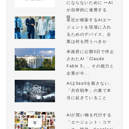
にならないために ーAI
が自律的に連携する
時...
各社が模索するAIエー
ジェントを現場に入れ
るためのデバイス、企
業は何を問うべきか
米政府に公開3日で停止
されたAI「Claude
Fable 5」、その能力と
企業が今...
AIはSaaSを殺さない、
「共存戦争」の裏で本
当に起きていること
AIが買い物を代行する
「エージェント・コマ