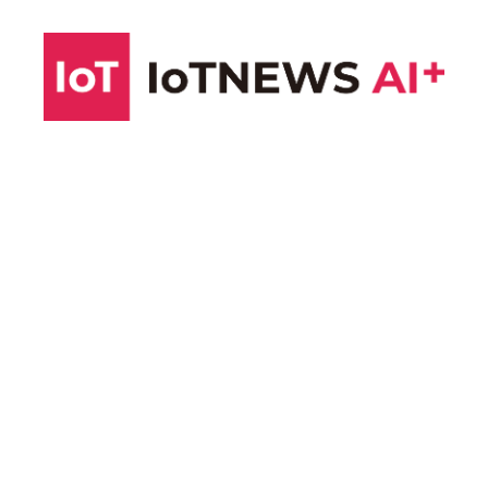
コ
ン
テ
ン
ツ
へ
ス
キ
ッ
プ