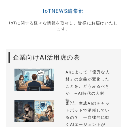
IoTNEWS編集部
IoTに関する様々な情報を取材し、皆様にお届けいたし
ます。
企業向けAI活用虎の巻
AIによって「優秀な人
材」の定義が変化した
ことを、どうみるべき
か —AI時代の人材
採...
まだ、生成AIのチャッ
トボットで消耗してい
るの？ ー自律的に動
くAIエージェントが