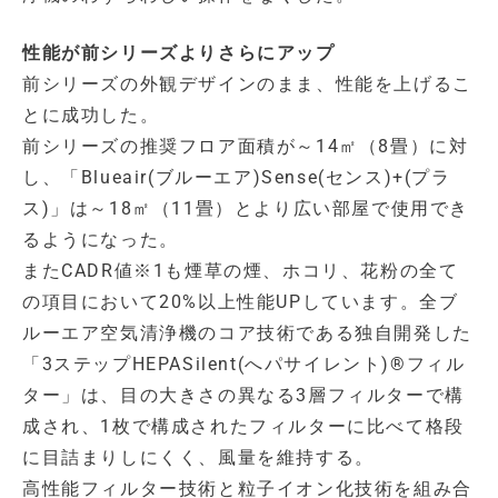
性能が前シリーズよりさらにアップ
前シリーズの外観デザインのまま、性能を上げるこ
とに成功した。
前シリーズの推奨フロア面積が～14㎡（8畳）に対
し、「Blueair(ブルーエア)Sense(センス)+(プラ
ス)」は～18㎡（11畳）とより広い部屋で使用でき
るようになった。
またCADR値※1も煙草の煙、ホコリ、花粉の全て
の項目において20%以上性能UPしています。全ブ
ルーエア空気清浄機のコア技術である独自開発した
「3ステップHEPASilent(へパサイレント)®フィル
ター」は、目の大きさの異なる3層フィルターで構
成され、1枚で構成されたフィルターに比べて格段
に目詰まりしにくく、風量を維持する。
高性能フィルター技術と粒子イオン化技術を組み合