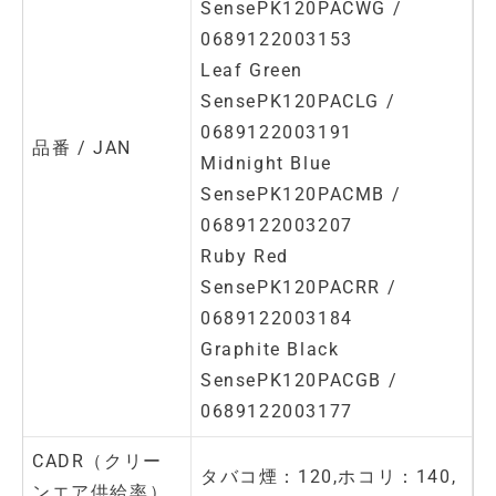
SensePK120PACWG /
0689122003153
Leaf Green
SensePK120PACLG /
0689122003191
品番 / JAN
Midnight Blue
SensePK120PACMB /
0689122003207
Ruby Red
SensePK120PACRR /
0689122003184
Graphite Black
SensePK120PACGB /
0689122003177
CADR（クリー
タバコ煙：120,ホコリ：140,
ンエア供給率）