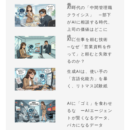
働...
AI時代の「中間管理職
クライシス」 —部下
がAIに相談する時代、
上司の価値はどこに
残...
AIに仕事を頼む技術
—なぜ「営業資料を作
って」と頼むと失敗す
るのか？
生成AIは、使い手の
「言語化能力」を暴
く、リトマス試験紙
AIに「ゴミ」を食わせ
るな ーAIエージェン
トが賢くなるデータ、
バカになるデータ