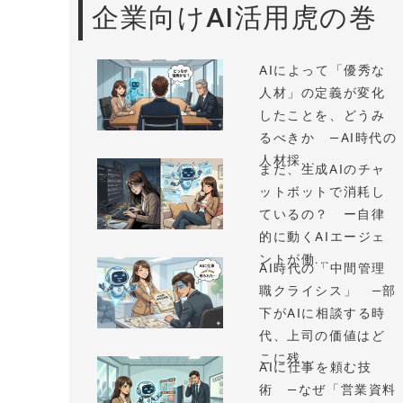
企業向けAI活用虎の巻
AIによって「優秀な
人材」の定義が変化
したことを、どうみ
るべきか —AI時代の
人材採...
まだ、生成AIのチャ
ットボットで消耗し
ているの？ ー自律
的に動くAIエージェ
ントが働...
AI時代の「中間管理
職クライシス」 —部
下がAIに相談する時
代、上司の価値はど
こに残...
AIに仕事を頼む技
術 —なぜ「営業資料