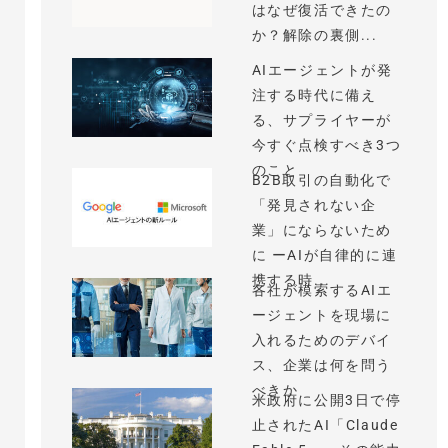
はなぜ復活できたの
か？解除の裏側...
AIエージェントが発
注する時代に備え
る、サプライヤーが
今すぐ点検すべき3つ
のこと
B2B取引の自動化で
「発見されない企
業」にならないため
に ーAIが自律的に連
携する時...
各社が模索するAIエ
ージェントを現場に
入れるためのデバイ
ス、企業は何を問う
べきか
米政府に公開3日で停
止されたAI「Claude