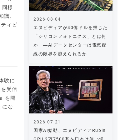
。同様
の知識、
2026-08-04
クティビ
エヌビディアが40億ドルを投じた
「シリコンフォトニクス」とは何
か ―AIデータセンターは電気配
線の限界を越えられるか
グ体験に
ジを受信
a を開
うにな
2026-07-21
国家AI始動、エヌビディアRubin
GPU 2万7500基を日本は使い切