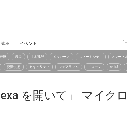
X講座
イベント
医療
農業
土木建設
メタバース
スマートシティ
スマート
要素技術
セキュリティ
ウェアラブル
ドローン
web3
Alexa を開いて」 マイク