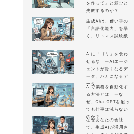
を作って」と頼むと
失敗するのか？
生成AIは、使い手の
「言語化能力」を暴
く、リトマス試験紙
AIに「ゴミ」を食わ
せるな ーAIエージ
ェントが賢くなるデ
ータ、バカになるデ
ータ
AIで業務を自動化す
る方法とは ーな
ぜ、ChatGPTを配っ
ても仕事は減らない
のか？
なぜあなたの会社
で、生成AIが活用さ