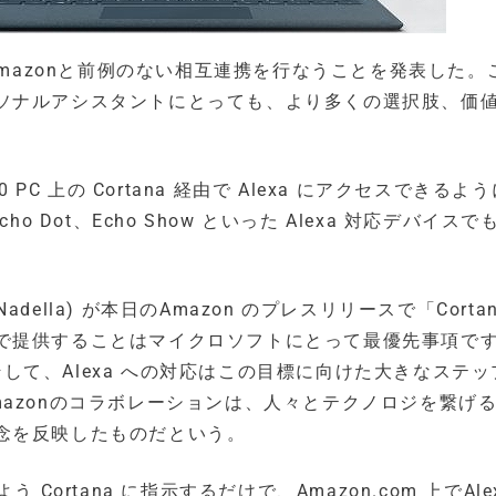
フトがAmazonと前例のない相互連携を行なうことを発表した
ソナルアシスタントにとっても、より多くの選択肢、価
PC 上の Cortana 経由で Alexa にアクセスできるよ
cho Dot、Echo Show といった Alexa 対応デバイスで
adella) が本日のAmazon のプレスリリースで「Corta
で提供することはマイクロソフトにとって最優先事項で
の統合、そして、Alexa への対応はこの目標に向けた大きなステ
azonのコラボレーションは、人々とテクノロジを繋げ
念を反映したものだという。
う Cortana に指示するだけで、Amazon.com 上でAle