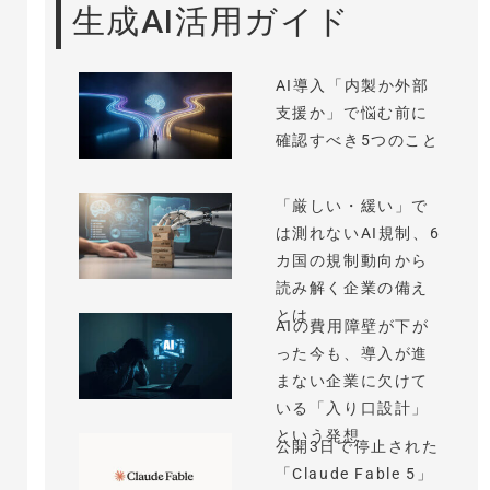
生成AI活用ガイド
AI導入「内製か外部
支援か」で悩む前に
確認すべき5つのこと
「厳しい・緩い」で
は測れないAI規制、6
カ国の規制動向から
読み解く企業の備え
とは
AIの費用障壁が下が
った今も、導入が進
まない企業に欠けて
いる「入り口設計」
という発想
公開3日で停止された
「Claude Fable 5」