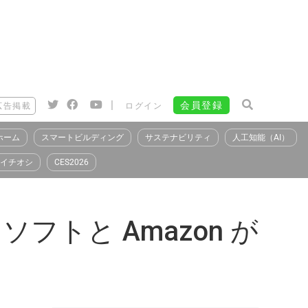
|
会員登録
広告掲載
ログイン
ホーム
スマートビルディング
サステナビリティ
人工知能（AI）
イチオシ
CES2026
ロソフトと Amazon が