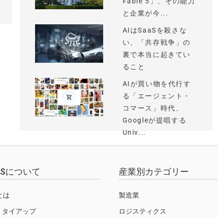
Fable 5」、その能力
と企業が今...
AIはSaaSを殺さな
い、「共存戦争」の
裏で本当に起きてい
ること
AIが買い物を代行す
る「エージェント・
コマース」時代、
Googleが提唱する
Univ...
EWSについて
産業別カテゴリー
Sとは
製造業
・タイアップ
ロジスティクス