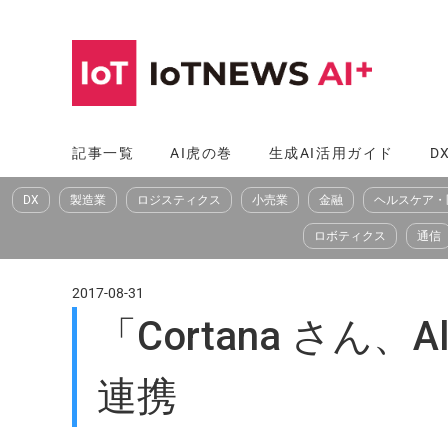
コ
ン
テ
ン
ツ
記事一覧
AI虎の巻
生成AI活用ガイド
D
へ
DX
製造業
ロジスティクス
小売業
金融
ヘルスケア・
ス
キ
ロボティクス
通信
ッ
プ
2017-08-31
「Cortana さん、
連携