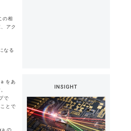
。この相
値、アク
うになる
も
na をあ
INSIGHT
す。
ップで
ることで
xa の