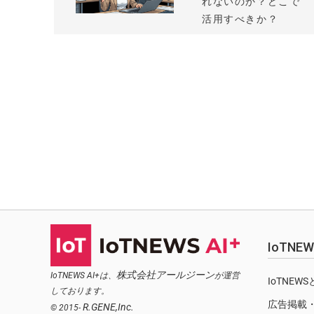
れないのか？どこで
活用すべきか？
IoTN
株式会社アールジーン
IoTNEWS AI+は、
が運営
IoTNEW
しております。
広告掲載
R.GENE,Inc.
© 2015-