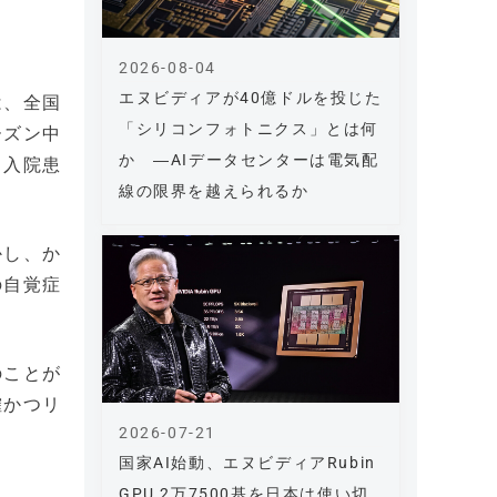
2026-08-04
エヌビディアが40億ドルを投じた
は、全国
「シリコンフォトニクス」とは何
ーズン中
か ―AIデータセンターは電気配
る入院患
線の限界を越えられるか
かし、か
の自覚症
のことが
確かつリ
2026-07-21
国家AI始動、エヌビディアRubin
GPU 2万7500基を日本は使い切