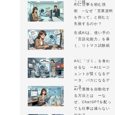
こに残...
AIに仕事を頼む技
術 —なぜ「営業資料
を作って」と頼むと
失敗するのか？
生成AIは、使い手の
「言語化能力」を暴
く、リトマス試験紙
AIに「ゴミ」を食わ
せるな ーAIエージ
ェントが賢くなるデ
ータ、バカになるデ
ータ
AIで業務を自動化す
る方法とは ーな
ぜ、ChatGPTを配っ
ても仕事は減らない
のか？