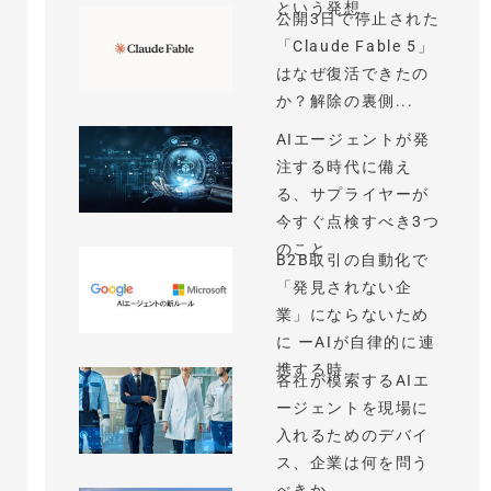
という発想
公開3日で停止された
「Claude Fable 5」
はなぜ復活できたの
か？解除の裏側...
AIエージェントが発
注する時代に備え
る、サプライヤーが
今すぐ点検すべき3つ
のこと
B2B取引の自動化で
「発見されない企
業」にならないため
に ーAIが自律的に連
携する時...
各社が模索するAIエ
ージェントを現場に
入れるためのデバイ
ス、企業は何を問う
べきか