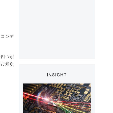
るコンデ
の四つが
「お知ら
INSIGHT