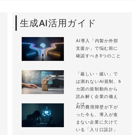
生成AI活用ガイド
AI導入「内製か外部
支援か」で悩む前に
確認すべき5つのこと
「厳しい・緩い」で
は測れないAI規制、6
カ国の規制動向から
読み解く企業の備え
とは
AIの費用障壁が下が
った今も、導入が進
まない企業に欠けて
いる「入り口設計」