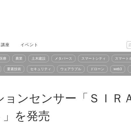
X講座
イベント
医療
農業
土木建設
メタバース
スマートシティ
スマート
要素技術
セキュリティ
ウェアラブル
ドローン
web3
ションセンサー「ＳＩＲ
６」を発売