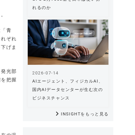
れるのか
る。
は「青
それぞれ
を下げま
る発光部
2026-07-14
態を把握
AIエージェント、フィジカルAI、
国内AIデータセンターが生む次の
ビジネスチャンス
INSIGHTをもっと見る