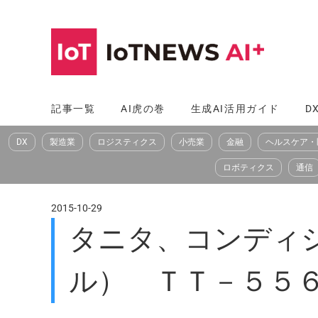
コ
ン
テ
ン
ツ
記事一覧
AI虎の巻
生成AI活用ガイド
D
へ
DX
製造業
ロジスティクス
小売業
金融
ヘルスケア・
ス
キ
ロボティクス
通信
ッ
プ
2015-10-29
タニタ、コンディ
ル） ＴＴ－５５