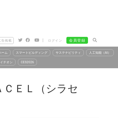
|
会員登録
広告掲載
ログイン
ホーム
スマートビルディング
サステナビリティ
人工知能（AI）
イチオシ
CES2026
ＡＣＥＬ（シラセ