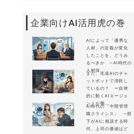
企業向けAI活用虎の巻
AIによって「優秀な
人材」の定義が変化
したことを、どうみ
るべきか —AI時代の
人材採...
まだ、生成AIのチャ
ットボットで消耗し
ているの？ ー自律
的に動くAIエージェ
ントが働...
AI時代の「中間管理
職クライシス」 —部
下がAIに相談する時
代、上司の価値はど