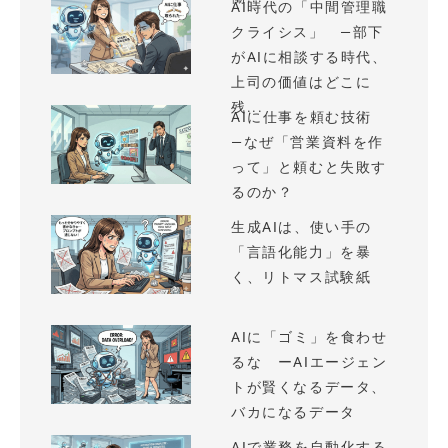
AI時代の「中間管理職
クライシス」 —部下
がAIに相談する時代、
上司の価値はどこに
残...
AIに仕事を頼む技術
—なぜ「営業資料を作
って」と頼むと失敗す
るのか？
生成AIは、使い手の
「言語化能力」を暴
く、リトマス試験紙
AIに「ゴミ」を食わせ
るな ーAIエージェン
トが賢くなるデータ、
バカになるデータ
AIで業務を自動化する