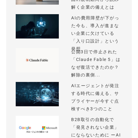
解く企業の備えとは
AIの費用障壁が下がっ
た今も、導入が進まな
い企業に欠けている
「入り口設計」という
発想
公開3日で停止された
「Claude Fable 5」は
なぜ復活できたのか？
解除の裏側...
AIエージェントが発注
する時代に備える、サ
プライヤーが今すぐ点
検すべき3つのこと
B2B取引の自動化で
「発見されない企業」
にならないために ーAI