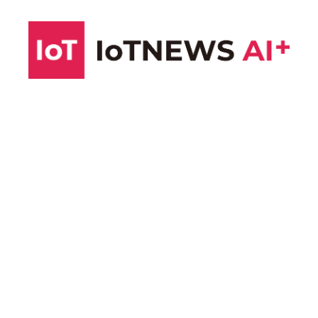
コ
ン
テ
ン
ツ
へ
ス
キ
ッ
プ