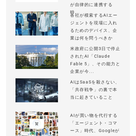
が自律的に連携する
時...
各社が模索するAIエー
ジェントを現場に入れ
るためのデバイス、企
業は何を問うべきか
米政府に公開3日で停止
されたAI「Claude
Fable 5」、その能力と
企業が今...
AIはSaaSを殺さない、
「共存戦争」の裏で本
当に起きていること
AIが買い物を代行する
「エージェント・コマ
ース」時代、Googleが