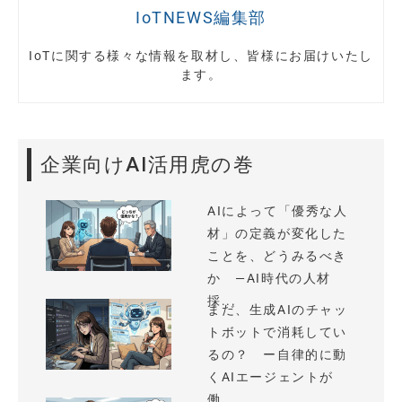
IoTNEWS編集部
IoTに関する様々な情報を取材し、皆様にお届けいたし
ます。
企業向けAI活用虎の巻
AIによって「優秀な人
材」の定義が変化した
ことを、どうみるべき
か —AI時代の人材
採...
まだ、生成AIのチャッ
トボットで消耗してい
るの？ ー自律的に動
くAIエージェントが
働...