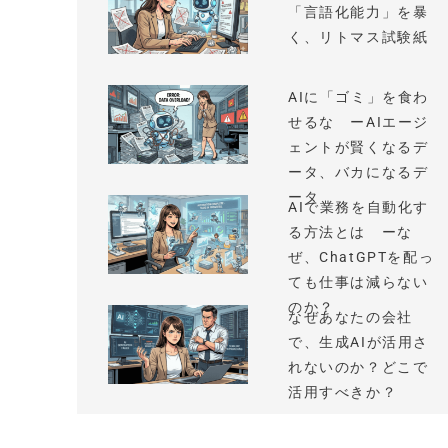
「言語化能力」を暴
く、リトマス試験紙
AIに「ゴミ」を食わ
せるな ーAIエージ
ェントが賢くなるデ
ータ、バカになるデ
ータ
AIで業務を自動化す
る方法とは ーな
ぜ、ChatGPTを配っ
ても仕事は減らない
のか？
なぜあなたの会社
で、生成AIが活用さ
れないのか？どこで
活用すべきか？