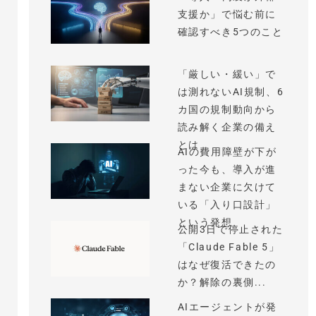
支援か」で悩む前に
確認すべき5つのこと
「厳しい・緩い」で
は測れないAI規制、6
カ国の規制動向から
読み解く企業の備え
とは
AIの費用障壁が下が
った今も、導入が進
まない企業に欠けて
いる「入り口設計」
という発想
公開3日で停止された
「Claude Fable 5」
はなぜ復活できたの
か？解除の裏側...
AIエージェントが発