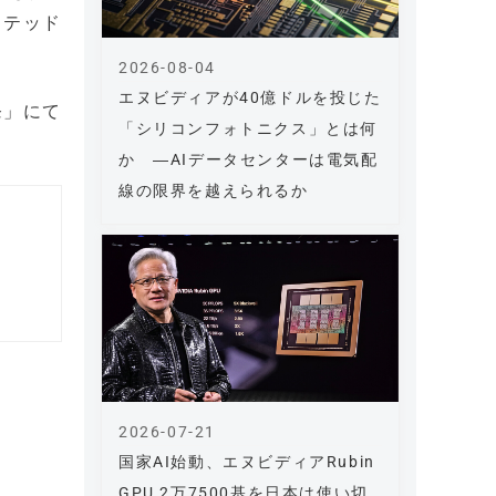
クテッド
2026-08-04
エヌビディアが40億ドルを投じた
発」にて
「シリコンフォトニクス」とは何
か ―AIデータセンターは電気配
線の限界を越えられるか
2026-07-21
国家AI始動、エヌビディアRubin
GPU 2万7500基を日本は使い切