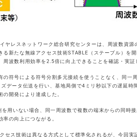
ワイヤレスネットワーク総合研究センターは、周波数資源
る新たな無線アクセス技術STABLE（ステーブル）を
周波数利用効率を2.5倍に向上できることを確認・実証
有の符号による符号分割多元接続を使うことなく、同一
イズデータ伝送を行い、基地局側で4ミリ秒以下の遅延時
術の開発により達成した。
分割を用いない場合、同一周波数で複数の端末からの同時
効率の向上につながる。
アクセス技術は異なる方式として標準化されるが、今回実