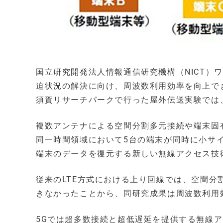
国立研究開発法人情報通信研究機構（NICT）
迫状況の解決に向け、周波数利用効率を向上でき
須賀リサーチパークで行った屋外伝送実験では、
複数アンテナによる空間分割多元接続や端末固
同一時間領域において5台の端末が同時に小サ
端末のデータを復元する新しい無線アクセス技
従来のLTE方式における上り回線では、空間
きなかったことから、同研究成果は周波数利用
5Gでは超多数接続と超低遅延を提供する無線