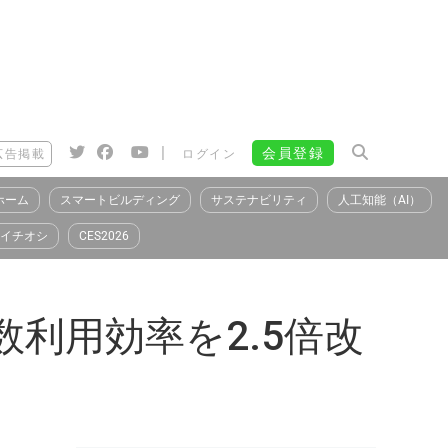
|
会員登録
広告掲載
ログイン
ホーム
スマートビルディング
サステナビリティ
人工知能（AI）
イチオシ
CES2026
数利用効率を2.5倍改