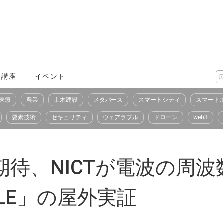
X講座
イベント
医療
農業
土木建設
メタバース
スマートシティ
スマート
要素技術
セキュリティ
ウェアラブル
ドローン
web3
期待、NICTが電波の周波
LE」の屋外実証