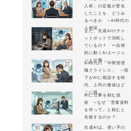
人材」の定義が変化
したことを、どうみ
るべきか —AI時代の
人材採...
まだ、生成AIのチャ
ットボットで消耗し
ているの？ ー自律
的に動くAIエージェ
ントが働...
AI時代の「中間管理
職クライシス」 —部
下がAIに相談する時
代、上司の価値はど
こに残...
AIに仕事を頼む技
術 —なぜ「営業資料
を作って」と頼むと
失敗するのか？
生成AIは、使い手の