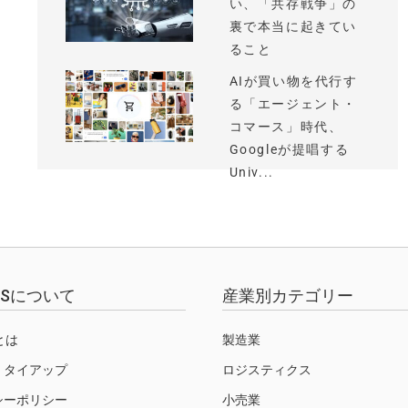
い、「共存戦争」の
裏で本当に起きてい
ること
AIが買い物を代行す
る「エージェント・
コマース」時代、
Googleが提唱する
Univ...
EWSについて
産業別カテゴリー
Sとは
製造業
・タイアップ
ロジスティクス
シーポリシー
小売業