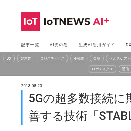
コ
ン
テ
ン
ツ
記事一覧
AI虎の巻
生成AI活用ガイド
D
へ
DX
製造業
ロジスティクス
小売業
金融
ヘルスケア・
ス
キ
ロボティクス
通信
ッ
プ
2018-08-20
5Gの超多数接続に
善する技術「STAB