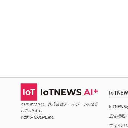
IoTN
株式会社アールジーン
IoTNEWS AI+は、
が運営
IoTNEW
しております。
広告掲載
R.GENE,Inc.
© 2015-
プライバ