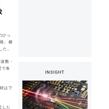
のひっ
開発。横
した。
周波数・
間で各
INSIGHT
接続はで
証した