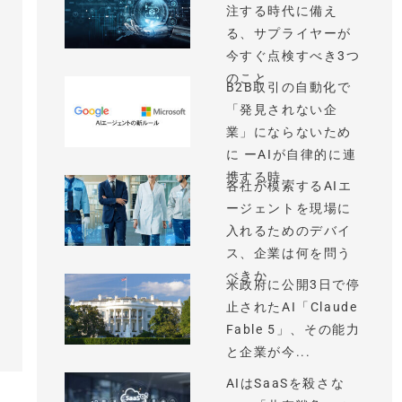
注する時代に備え
る、サプライヤーが
今すぐ点検すべき3つ
のこと
B2B取引の自動化で
「発見されない企
業」にならないため
に ーAIが自律的に連
携する時...
各社が模索するAIエ
ージェントを現場に
入れるためのデバイ
ス、企業は何を問う
べきか
米政府に公開3日で停
止されたAI「Claude
Fable 5」、その能力
と企業が今...
AIはSaaSを殺さな