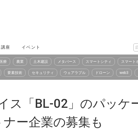
X講座
イベント
医療
農業
土木建設
メタバース
スマートシティ
スマート
要素技術
セキュリティ
ウェアラブル
ドローン
web3
Tデバイス「BL-02」のパ
トナー企業の募集も