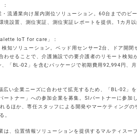
」：
業・流通業向け屋内測位ソリューション。60台までのビ
含む環境設置、測位実証、測位実証レポートを提供。1カ月
 IoT for care」：
ト検知ソリューション。ベッド用センサー2台、ドア開閉
組み合わせることで、介護施設での要介護者のリモート検知
「BL-02」を含むパッケージで初期費用92,994円、
広い企業ニーズに合わせて拡充するため、「BL-02」
SIパートナー」への参加企業を募集。SIパートナーに参加
けられるほか、専任スタッフによる開発やマーケティングの
れる。
る企業は、位置情報ソリューションを提供するマルティスープ