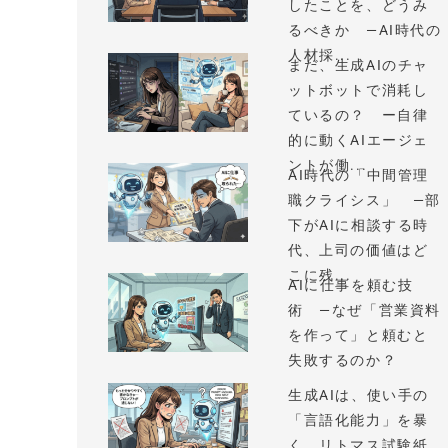
したことを、どうみ
るべきか —AI時代の
人材採...
まだ、生成AIのチャ
ットボットで消耗し
ているの？ ー自律
的に動くAIエージェ
ントが働...
AI時代の「中間管理
職クライシス」 —部
下がAIに相談する時
代、上司の価値はど
こに残...
AIに仕事を頼む技
術 —なぜ「営業資料
を作って」と頼むと
失敗するのか？
生成AIは、使い手の
「言語化能力」を暴
く、リトマス試験紙