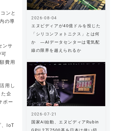
ーコンと
2026-08-04
以内の導
エヌビディアが40億ドルを投じた
「シリコンフォトニクス」とは何
か ―AIデータセンターは電気配
センサ
線の限界を越えられるか
が可
月額費用
を活用し
した企
サポー
2026-07-21
国家AI始動、エヌビディアRubin
、IoT
GPU 2万7500基を日本は使い切