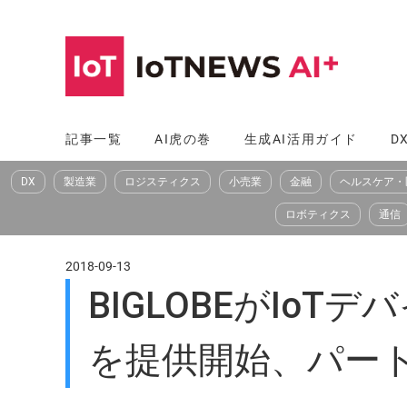
コ
ン
テ
ン
ツ
記事一覧
AI虎の巻
生成AI活用ガイド
D
へ
DX
製造業
ロジスティクス
小売業
金融
ヘルスケア・
ス
キ
ロボティクス
通信
ッ
プ
2018-09-13
BIGLOBEがIo
を提供開始、パー