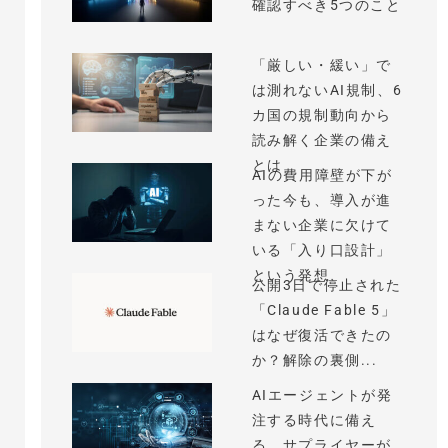
確認すべき5つのこと
「厳しい・緩い」で
は測れないAI規制、6
カ国の規制動向から
読み解く企業の備え
とは
AIの費用障壁が下が
った今も、導入が進
まない企業に欠けて
いる「入り口設計」
という発想
公開3日で停止された
「Claude Fable 5」
はなぜ復活できたの
か？解除の裏側...
AIエージェントが発
注する時代に備え
る、サプライヤーが