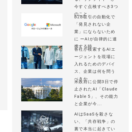
今すぐ点検すべき3つ
のこと
B2B取引の自動化で
「発見されない企
業」にならないため
に ーAIが自律的に連
携する時...
各社が模索するAIエ
ージェントを現場に
入れるためのデバイ
ス、企業は何を問う
べきか
米政府に公開3日で停
止されたAI「Claude
Fable 5」、その能力
と企業が今...
AIはSaaSを殺さな
い、「共存戦争」の
裏で本当に起きてい