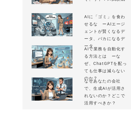
AIに「ゴミ」を食わ
せるな ーAIエージ
ェントが賢くなるデ
ータ、バカになるデ
ータ
AIで業務を自動化す
る方法とは ーな
ぜ、ChatGPTを配っ
ても仕事は減らない
のか？
なぜあなたの会社
で、生成AIが活用さ
れないのか？どこで
活用すべきか？