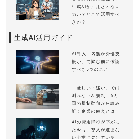
生成AIが活用されない
のか？どこで活用すべ
きか？
生成AI活用ガイド
AI導入「内製か外部支
援か」で悩む前に確認
すべき5つのこと
「厳しい・緩い」では
測れないAI規制、6カ
国の規制動向から読み
解く企業の備えとは
AIの費用障壁が下がっ
た今も、導入が進まな
い企業に欠けている