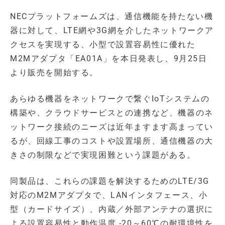
NECプラットフォームズは、通信機能を持たない機
器に対して、LTE網や3G網を介したネットワークア
クセスを実現する、小型で設置容易性に優れた
M2Mアダプタ「EA01A」を本日発表し、9月25日
より販売を開始する。
あらゆる機器をネットワークで繋ぐIoTシステムの
構築や、クラウドサービスとの連携など、機器のネ
ットワーク接続のニーズは近年ますます高まってい
るが、回線工事のコストや設置場所、通信機器の大
きさの制限などで実現困難という課題がある。
同製品は、これらの課題を解決するためのLTE/3G
対応のM2Mアダプタで、LANインタフェース、小
型（カードサイズ）、内蔵／外部アンテナの選択に
よる設置容易性と動作温度 -20～60℃の耐環境性を