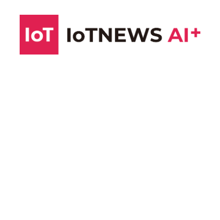
コ
ン
テ
ン
ツ
へ
ス
キ
ッ
プ