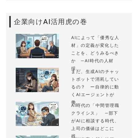
企業向けAI活用虎の巻
AIによって「優秀な人
材」の定義が変化した
ことを、どうみるべき
か —AI時代の人材
採...
まだ、生成AIのチャッ
トボットで消耗してい
るの？ ー自律的に動
くAIエージェントが
働...
AI時代の「中間管理職
クライシス」 —部下
がAIに相談する時代、
上司の価値はどこに
残...