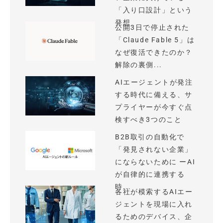
「入り口設計」という
発想
公開3日で停止された
「Claude Fable 5」は
なぜ復活できたのか？
解除の裏側...
AIエージェントが発注
する時代に備える、サ
プライヤーが今すぐ点
検すべき3つのこと
B2B取引の自動化で
「発見されない企業」
にならないために ーAI
が自律的に連携する
時...
各社が模索するAIエー
ジェントを現場に入れ
るためのデバイス、企