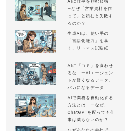
AIに仕事を頼む技術
—なぜ「営業資料を作
って」と頼むと失敗す
るのか？
生成AIは、使い手の
「言語化能力」を暴
く、リトマス試験紙
AIに「ゴミ」を食わせ
るな ーAIエージェン
トが賢くなるデータ、
バカになるデータ
AIで業務を自動化する
方法とは ーなぜ、
ChatGPTを配っても仕
事は減らないのか？
なぜあなたの会社で、