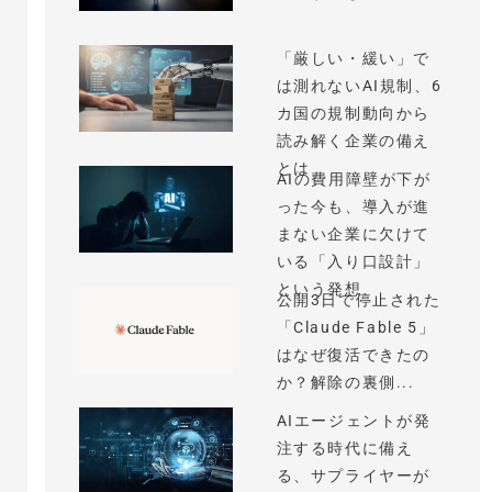
「厳しい・緩い」で
は測れないAI規制、6
カ国の規制動向から
読み解く企業の備え
とは
AIの費用障壁が下が
った今も、導入が進
まない企業に欠けて
いる「入り口設計」
という発想
公開3日で停止された
「Claude Fable 5」
はなぜ復活できたの
か？解除の裏側...
AIエージェントが発
注する時代に備え
る、サプライヤーが