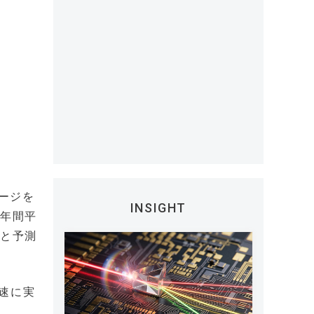
レージを
INSIGHT
の年間平
万円と予測
速に実