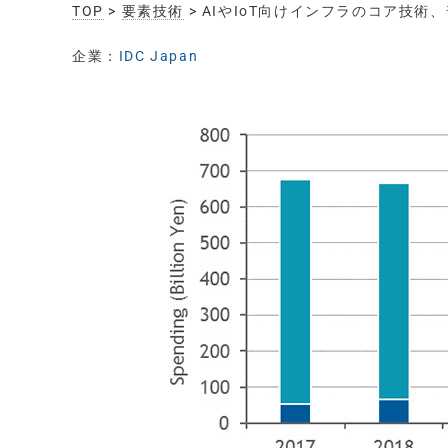
TOP
>
要素技術
> AIやIoT向けインフラのコア技
企業：
IDC Japan