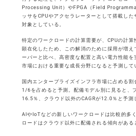
Processing Unit）やFPGA（Field Pro
ッサをCPUやアクセラレーターとして搭載し
対象としている。
特定のワークロードの計算需要が、CPUの計
顕在化したため、この解消のために採用が増えて
ーバーと比べ、高密度な配置と高い電力性能を
市場における重要な成長分野になると予測して
国内エンタープライズインフラ市場に占める割合は、
1/6を占めると予測。配備モデル別に見ると、
16.5％、クラウド以外のCAGRが12.0％と予
AIやIoTなどの新しいワークロードは比較的
ロードはクラウド以外に配備される傾向がある