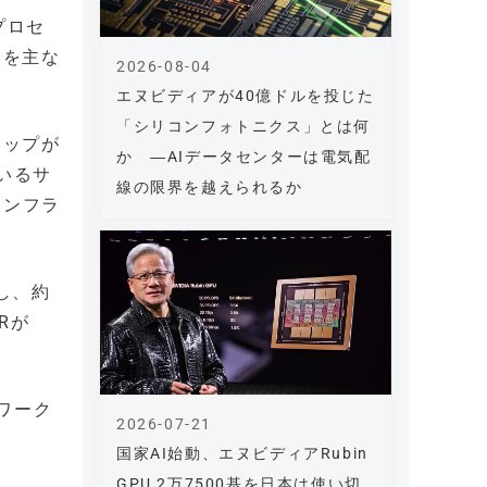
のプロセ
ジを主な
2026-08-04
エヌビディアが40億ドルを投じた
「シリコンフォトニクス」とは何
ャップが
か ―AIデータセンターは電気配
いるサ
線の限界を越えられるか
インフラ
し、約
Rが
ワーク
2026-07-21
国家AI始動、エヌビディアRubin
GPU 2万7500基を日本は使い切