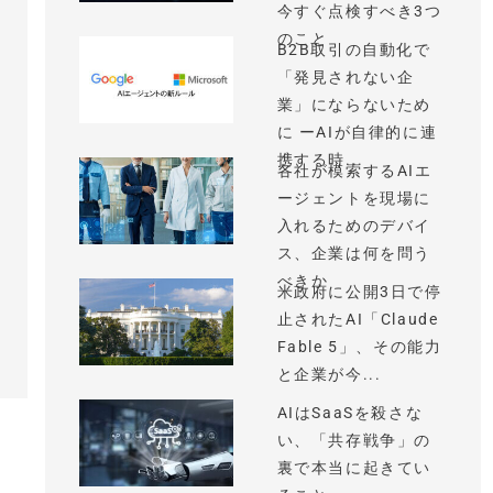
今すぐ点検すべき3つ
のこと
B2B取引の自動化で
「発見されない企
業」にならないため
に ーAIが自律的に連
携する時...
各社が模索するAIエ
ージェントを現場に
入れるためのデバイ
ス、企業は何を問う
べきか
米政府に公開3日で停
止されたAI「Claude
Fable 5」、その能力
と企業が今...
AIはSaaSを殺さな
い、「共存戦争」の
裏で本当に起きてい