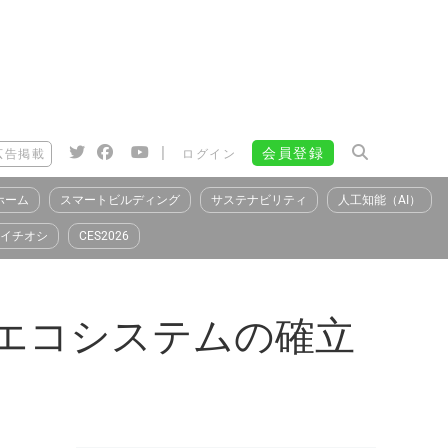
|
会員登録
広告掲載
ログイン
ホーム
スマートビルディング
サステナビリティ
人工知能（AI）
イチオシ
CES2026
はエコシステムの確立