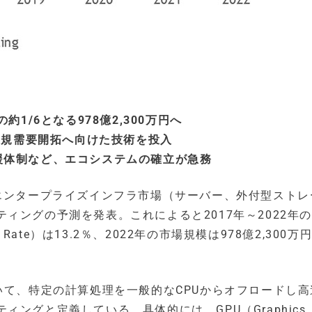
1/6となる978億2,300万円へ
も新規需要開拓へ向けた技術を投入
援体制など、エコシステムの確立が急務
、国内エンタープライズインフラ市場（サーバー、外付型スト
ィングの予測を発表。これによると2017年～2022年
th Rate）は13.2％、2022年の市場規模は978億2,300
いて、特定の計算処理を一般的なCPUからオフロードし高
ングと定義している。具体的には、GPU（Graphics