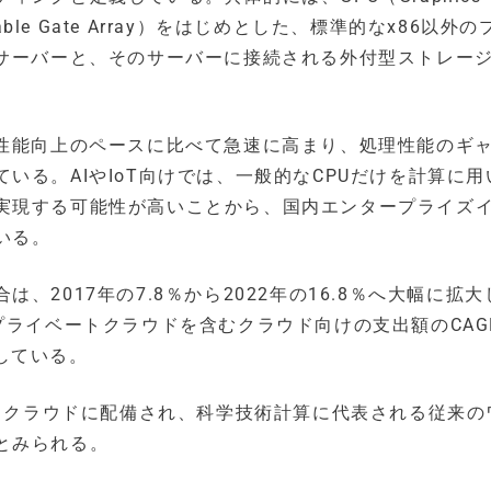
grammable Gate Array）をはじめとした、標準的なx86以外
たサーバーと、そのサーバーに接続される外付型ストレー
算性能向上のペースに比べて急速に高まり、処理性能のギ
いる。AIやIoT向けでは、一般的なCPUだけを計算に用
実現する可能性が高いことから、国内エンタープライズ
いる。
2017年の7.8％から2022年の16.8％へ大幅に拡大
プライベートクラウドを含むクラウド向けの支出額のCAG
測している。
多くクラウドに配備され、科学技術計算に代表される従来の
とみられる。