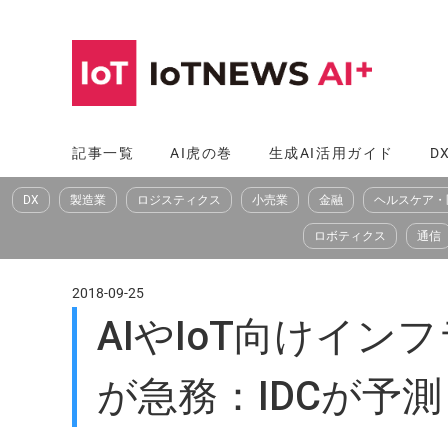
コ
ン
テ
ン
ツ
記事一覧
AI虎の巻
生成AI活用ガイド
D
へ
DX
製造業
ロジスティクス
小売業
金融
ヘルスケア・
ス
キ
ロボティクス
通信
ッ
プ
2018-09-25
AIやIoT向けイ
が急務：IDCが予測