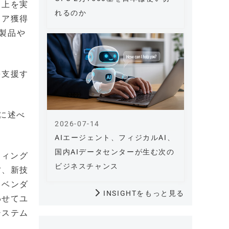
向上を実
れるのか
ェア獲得
製品や
を支援す
うに述べ
2026-07-14
AIエージェント、フィジカルAI、
国内AIデータセンターが生む次の
ティング
ビジネスチャンス
方、新技
。ベンダ
INSIGHTをもっと見る
わせてユ
システム