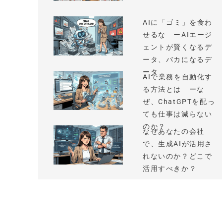
AIに「ゴミ」を食わ
せるな ーAIエージ
ェントが賢くなるデ
ータ、バカになるデ
ータ
AIで業務を自動化す
る方法とは ーな
ぜ、ChatGPTを配っ
ても仕事は減らない
のか？
なぜあなたの会社
で、生成AIが活用さ
れないのか？どこで
活用すべきか？