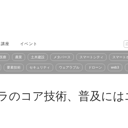
X講座
イベント
医療
農業
土木建設
メタバース
スマートシティ
スマート
要素技術
セキュリティ
ウェアラブル
ドローン
web3
ンフラのコア技術、普及に