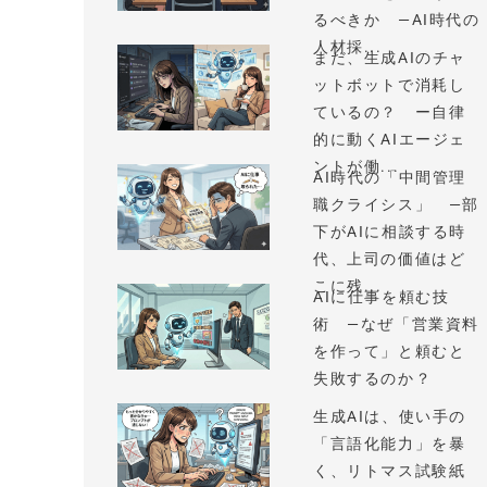
るべきか —AI時代の
人材採...
まだ、生成AIのチャ
ットボットで消耗し
ているの？ ー自律
的に動くAIエージェ
ントが働...
AI時代の「中間管理
職クライシス」 —部
下がAIに相談する時
代、上司の価値はど
こに残...
AIに仕事を頼む技
術 —なぜ「営業資料
を作って」と頼むと
失敗するのか？
生成AIは、使い手の
「言語化能力」を暴
く、リトマス試験紙