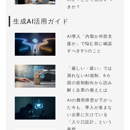
きか？
生成AI活用ガイド
AI導入「内製か外部支
援か」で悩む前に確認
すべき5つのこと
「厳しい・緩い」では
測れないAI規制、6カ
国の規制動向から読み
解く企業の備えとは
AIの費用障壁が下がっ
た今も、導入が進まな
い企業に欠けている
「入り口設計」という
発想