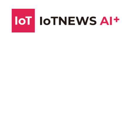
コ
ン
テ
ン
ツ
へ
ス
キ
ッ
プ