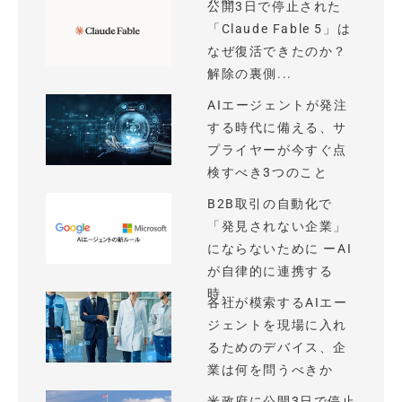
公開3日で停止された
「Claude Fable 5」は
なぜ復活できたのか？
解除の裏側...
AIエージェントが発注
する時代に備える、サ
プライヤーが今すぐ点
検すべき3つのこと
B2B取引の自動化で
「発見されない企業」
にならないために ーAI
が自律的に連携する
時...
各社が模索するAIエー
ジェントを現場に入れ
るためのデバイス、企
業は何を問うべきか
米政府に公開3日で停止