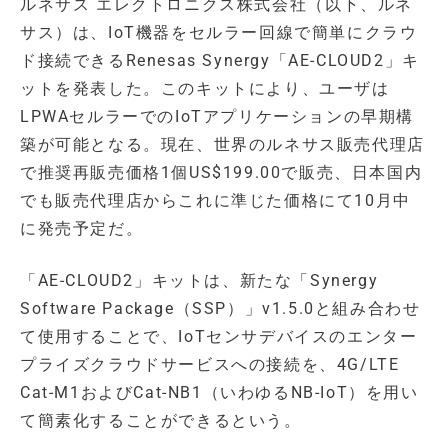
ルネサス エレクトロニクス株式会社（以下、ルネ
サス）は、IoT機器をセルラー回線で簡単にクラウ
ド接続できるRenesas Synergy「AE-CLOUD2」キ
ットを発表した。このキットにより、ユーザは
LPWAセルラーでのIoTアプリケーションの早期構
築が可能となる。現在、世界のルネサス販売代理店
で推奨再販売価格1個US$199.00で販売、日本国内
でも販売代理店からこれに準じた価格にて10月中
に発売予定だ。
「AE-CLOUD2」キットは、新たな「Synergy
Software Package（SSP）」v1.5.0と組み合わせ
て使用することで、IoTセンサデバイスのエンター
プライズクラウドサービスへの接続を、4G/LTE
Cat-M1およびCat-NB1（いわゆるNB-IoT）を用い
て簡素化することができるという。