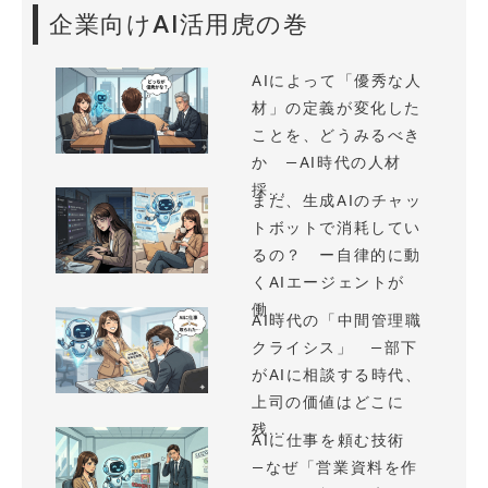
企業向けAI活用虎の巻
AIによって「優秀な人
材」の定義が変化した
ことを、どうみるべき
か —AI時代の人材
採...
まだ、生成AIのチャッ
トボットで消耗してい
るの？ ー自律的に動
くAIエージェントが
働...
AI時代の「中間管理職
クライシス」 —部下
がAIに相談する時代、
上司の価値はどこに
残...
AIに仕事を頼む技術
—なぜ「営業資料を作