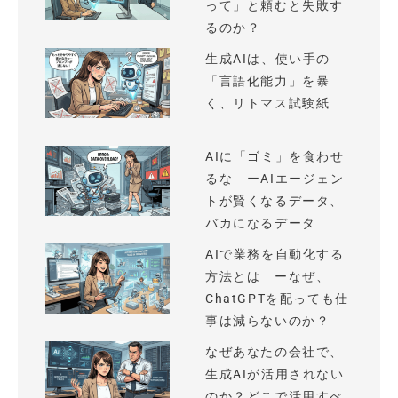
って」と頼むと失敗す
るのか？
生成AIは、使い手の
「言語化能力」を暴
く、リトマス試験紙
AIに「ゴミ」を食わせ
るな ーAIエージェン
トが賢くなるデータ、
バカになるデータ
AIで業務を自動化する
方法とは ーなぜ、
ChatGPTを配っても仕
事は減らないのか？
なぜあなたの会社で、
生成AIが活用されない
のか？どこで活用すべ