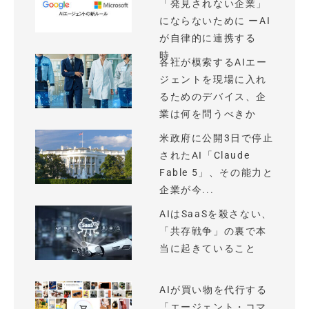
「発見されない企業」
にならないために ーAI
が自律的に連携する
時...
各社が模索するAIエー
ジェントを現場に入れ
るためのデバイス、企
業は何を問うべきか
米政府に公開3日で停止
されたAI「Claude
Fable 5」、その能力と
企業が今...
AIはSaaSを殺さない、
「共存戦争」の裏で本
当に起きていること
AIが買い物を代行する
「エージェント・コマ