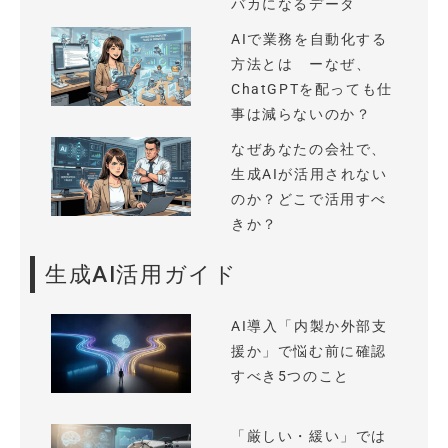
バカになるデータ
AIで業務を自動化する
方法とは ーなぜ、
ChatGPTを配っても仕
事は減らないのか？
なぜあなたの会社で、
生成AIが活用されない
のか？どこで活用すべ
きか？
生成AI活用ガイド
AI導入「内製か外部支
援か」で悩む前に確認
すべき5つのこと
「厳しい・緩い」では