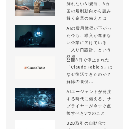
測れないAI規制、6カ
国の規制動向から読み
解く企業の備えとは
AIの費用障壁が下がっ
た今も、導入が進まな
い企業に欠けている
「入り口設計」という
発想
公開3日で停止された
「Claude Fable 5」は
なぜ復活できたのか？
解除の裏側...
AIエージェントが発注
する時代に備える、サ
プライヤーが今すぐ点
検すべき3つのこと
B2B取引の自動化で