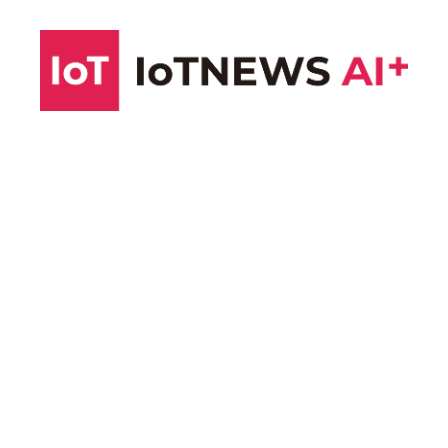
コ
ン
テ
ン
ツ
へ
ス
キ
ッ
プ