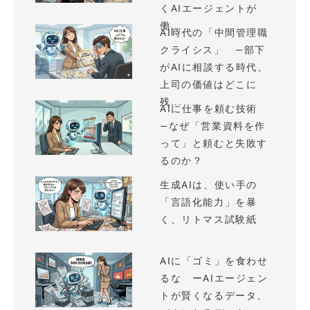
くAIエージェントが
働...
AI時代の「中間管理職
クライシス」 —部下
がAIに相談する時代、
上司の価値はどこに
残...
AIに仕事を頼む技術
—なぜ「営業資料を作
って」と頼むと失敗す
るのか？
生成AIは、使い手の
「言語化能力」を暴
く、リトマス試験紙
AIに「ゴミ」を食わせ
るな ーAIエージェン
トが賢くなるデータ、