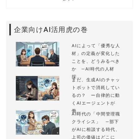
企業向けAI活用虎の巻
AIによって「優秀な人
材」の定義が変化した
ことを、どうみるべき
か —AI時代の人材
採...
まだ、生成AIのチャッ
トボットで消耗してい
るの？ ー自律的に動
くAIエージェントが
働...
AI時代の「中間管理職
クライシス」 —部下
がAIに相談する時代、
上司の価値はどこに