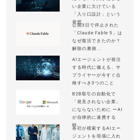
い企業に欠けている
「入り口設計」という
発想
公開3日で停止された
「Claude Fable 5」は
なぜ復活できたのか？
解除の裏側...
AIエージェントが発注
する時代に備える、サ
プライヤーが今すぐ点
検すべき3つのこと
B2B取引の自動化で
「発見されない企業」
にならないために ーAI
が自律的に連携する
時...
各社が模索するAIエー
ジェントを現場に入れ