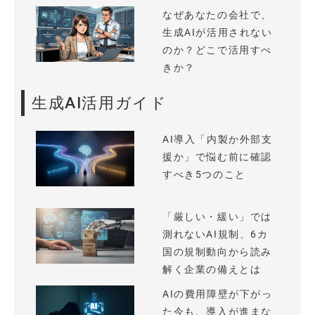
なぜあなたの会社で、
生成AIが活用されない
のか？どこで活用すべ
きか？
生成AI活用ガイド
AI導入「内製か外部支
援か」で悩む前に確認
すべき5つのこと
「厳しい・緩い」では
測れないAI規制、6カ
国の規制動向から読み
解く企業の備えとは
AIの費用障壁が下がっ
た今も、導入が進まな