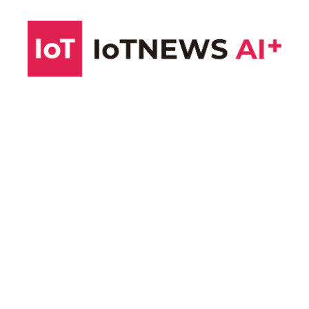
コ
ン
テ
ン
ツ
へ
ス
キ
ッ
プ