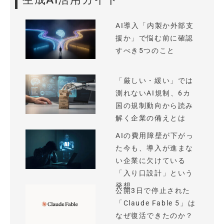
AI導入「内製か外部支
援か」で悩む前に確認
すべき5つのこと
「厳しい・緩い」では
測れないAI規制、6カ
国の規制動向から読み
解く企業の備えとは
AIの費用障壁が下がっ
た今も、導入が進まな
い企業に欠けている
「入り口設計」という
発想
公開3日で停止された
「Claude Fable 5」は
なぜ復活できたのか？