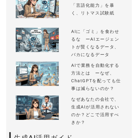
「言語化能力」を暴
く、リトマス試験紙
AIに「ゴミ」を食わせ
るな ーAIエージェン
トが賢くなるデータ、
バカになるデータ
AIで業務を自動化する
方法とは ーなぜ、
ChatGPTを配っても仕
事は減らないのか？
なぜあなたの会社で、
生成AIが活用されない
のか？どこで活用すべ
きか？
生成AI活用ガイド