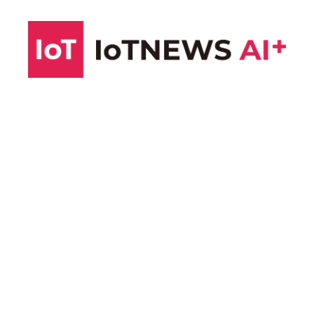
コ
ン
テ
ン
ツ
へ
ス
キ
ッ
プ