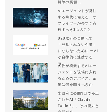
解除の裏側...
AIエージェントが発注
する時代に備える、サ
プライヤーが今すぐ点
検すべき3つのこと
B2B取引の自動化で
「発見されない企業」
にならないために ーAI
が自律的に連携する
時...
各社が模索するAIエー
ジェントを現場に入れ
るためのデバイス、企
業は何を問うべきか
米政府に公開3日で停止
されたAI「Claude
Fable 5」、その能力と