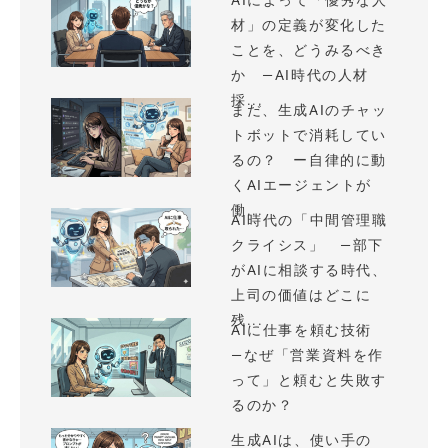
AIによって「優秀な人
材」の定義が変化した
ことを、どうみるべき
か —AI時代の人材
採...
まだ、生成AIのチャッ
トボットで消耗してい
るの？ ー自律的に動
くAIエージェントが
働...
AI時代の「中間管理職
クライシス」 —部下
がAIに相談する時代、
上司の価値はどこに
残...
AIに仕事を頼む技術
—なぜ「営業資料を作
って」と頼むと失敗す
るのか？
生成AIは、使い手の