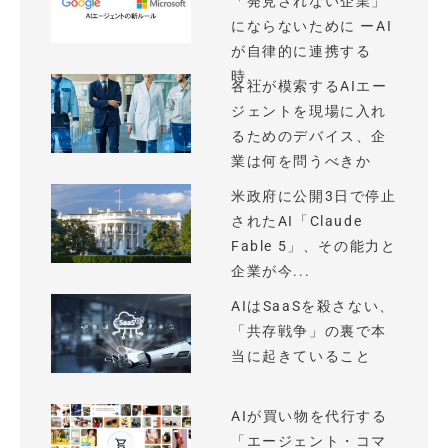
「発見されない企業」
にならないために ーAI
が自律的に連携する
時...
各社が模索するAIエー
ジェントを現場に入れ
るためのデバイス、企
業は何を問うべきか
米政府に公開3日で停止
されたAI「Claude
Fable 5」、その能力と
企業が今...
AIはSaaSを殺さない、
「共存戦争」の裏で本
当に起きていること
AIが買い物を代行する
「エージェント・コマ