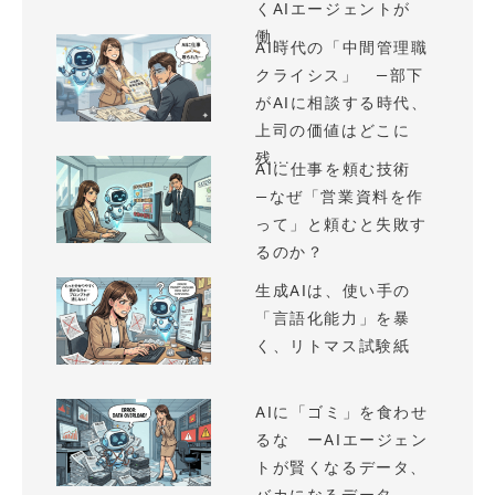
くAIエージェントが
働...
AI時代の「中間管理職
クライシス」 —部下
がAIに相談する時代、
上司の価値はどこに
残...
AIに仕事を頼む技術
—なぜ「営業資料を作
って」と頼むと失敗す
るのか？
生成AIは、使い手の
「言語化能力」を暴
く、リトマス試験紙
AIに「ゴミ」を食わせ
るな ーAIエージェン
トが賢くなるデータ、