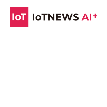
コ
ン
テ
ン
ツ
へ
ス
キ
ッ
プ