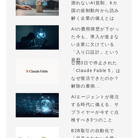
測れないAI規制、6カ
国の規制動向から読み
解く企業の備えとは
AIの費用障壁が下がっ
た今も、導入が進まな
い企業に欠けている
「入り口設計」という
発想
公開3日で停止された
「Claude Fable 5」は
なぜ復活できたのか？
解除の裏側...
AIエージェントが発注
する時代に備える、サ
プライヤーが今すぐ点
検すべき3つのこと
B2B取引の自動化で