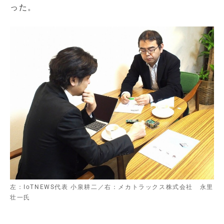
った。
左：IoTNEWS代表 小泉耕二／右：メカトラックス株式会社 永里
壮一氏