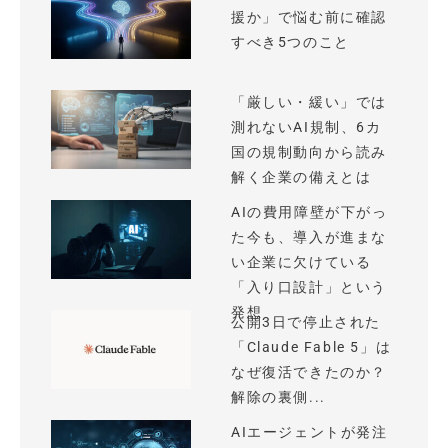
援か」で悩む前に確認
すべき5つのこと
「厳しい・緩い」では
測れないAI規制、6カ
国の規制動向から読み
解く企業の備えとは
AIの費用障壁が下がっ
た今も、導入が進まな
い企業に欠けている
「入り口設計」という
発想
公開3日で停止された
「Claude Fable 5」は
なぜ復活できたのか？
解除の裏側...
AIエージェントが発注