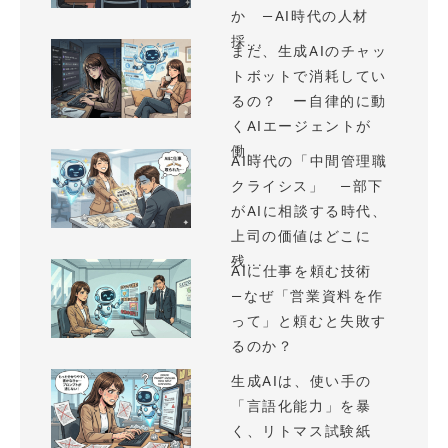
か —AI時代の人材
採...
まだ、生成AIのチャッ
トボットで消耗してい
るの？ ー自律的に動
くAIエージェントが
働...
AI時代の「中間管理職
クライシス」 —部下
がAIに相談する時代、
上司の価値はどこに
残...
AIに仕事を頼む技術
—なぜ「営業資料を作
って」と頼むと失敗す
るのか？
生成AIは、使い手の
「言語化能力」を暴
く、リトマス試験紙