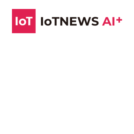
コ
ン
テ
ン
ツ
へ
ス
キ
ッ
プ