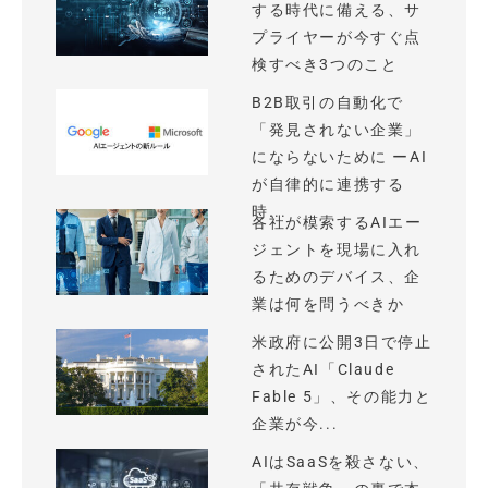
する時代に備える、サ
プライヤーが今すぐ点
検すべき3つのこと
B2B取引の自動化で
「発見されない企業」
にならないために ーAI
が自律的に連携する
時...
各社が模索するAIエー
ジェントを現場に入れ
るためのデバイス、企
業は何を問うべきか
米政府に公開3日で停止
されたAI「Claude
Fable 5」、その能力と
企業が今...
AIはSaaSを殺さない、