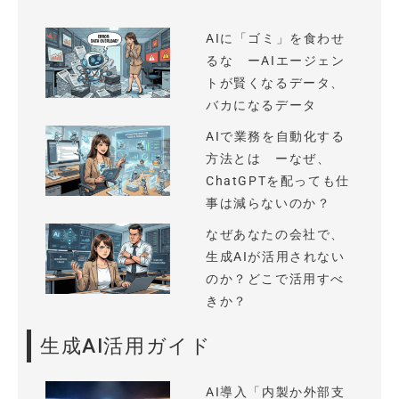
AIに「ゴミ」を食わせ
るな ーAIエージェン
トが賢くなるデータ、
バカになるデータ
AIで業務を自動化する
方法とは ーなぜ、
ChatGPTを配っても仕
事は減らないのか？
なぜあなたの会社で、
生成AIが活用されない
のか？どこで活用すべ
きか？
生成AI活用ガイド
AI導入「内製か外部支