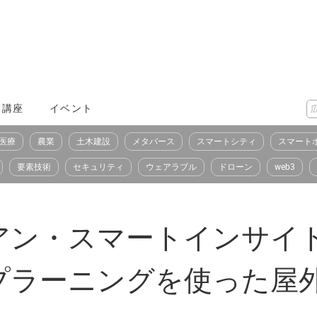
X講座
イベント
医療
農業
土木建設
メタバース
スマートシティ
スマート
要素技術
セキュリティ
ウェアラブル
ドローン
web3
ン・スマートインサイト
プラーニングを使った屋