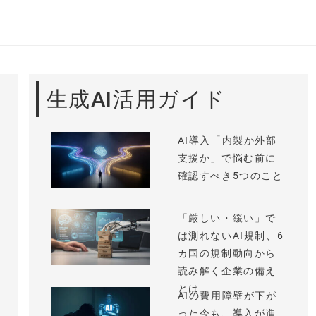
生成AI活用ガイド
AI導入「内製か外部
支援か」で悩む前に
確認すべき5つのこと
「厳しい・緩い」で
は測れないAI規制、6
カ国の規制動向から
読み解く企業の備え
とは
AIの費用障壁が下が
った今も、導入が進