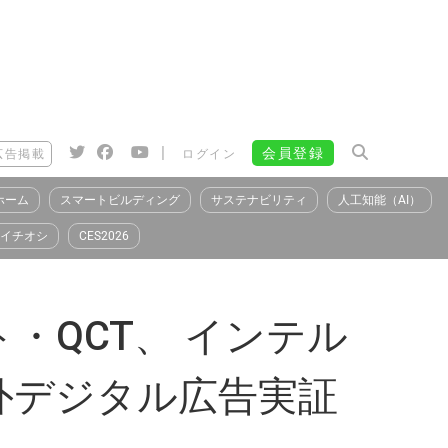
|
会員登録
広告掲載
ログイン
ホーム
スマートビルディング
サステナビリティ
人工知能（AI）
イチオシ
CES2026
・QCT、 インテル
外デジタル広告実証