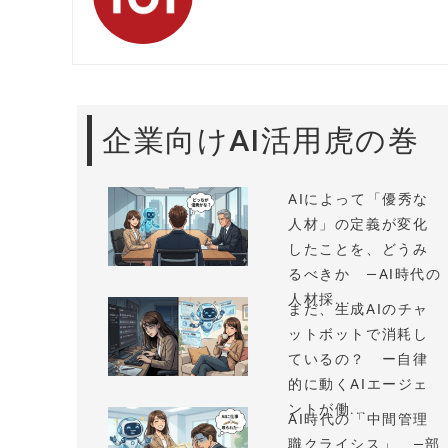
企業向けAI活用虎の巻
AIによって「優秀な
人材」の定義が変化
したことを、どうみ
るべきか —AI時代の
人材採...
まだ、生成AIのチャ
ットボットで消耗し
ているの？ ー自律
的に動くAIエージェ
ントが働...
AI時代の「中間管理
職クライシス」 —部