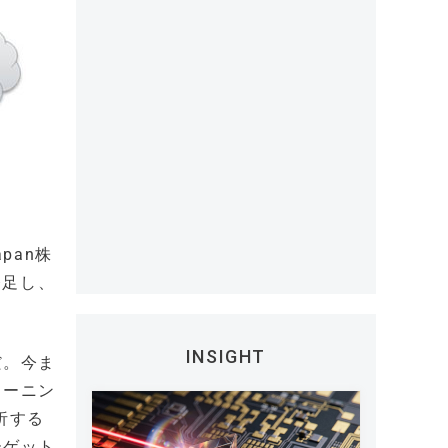
pan株
発足し、
INSIGHT
だ。今ま
ラーニン
析する
ーゲット