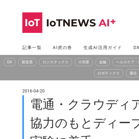
コ
ン
テ
ン
ツ
記事一覧
AI虎の巻
生成AI活用ガイド
D
へ
DX
製造業
ロジスティクス
小売業
金融
ヘルスケア・
ス
キ
ロボティクス
通信
ッ
プ
2016-04-20
電通・クラウディア
協力のもとディー