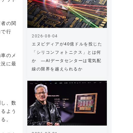
有者の関
内で行
2026-08-04
エヌビディアが40億ドルを投じた
「シリコンフォトニクス」とは何
動車のメ
か ―AIデータセンターは電気配
状況に最
線の限界を越えられるか
測し、数
きるよう
きる。