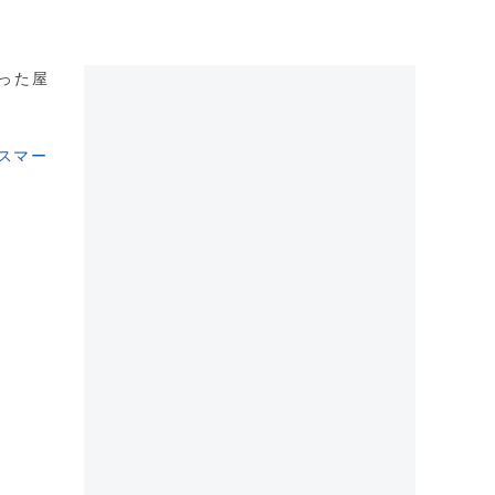
った屋
スマー