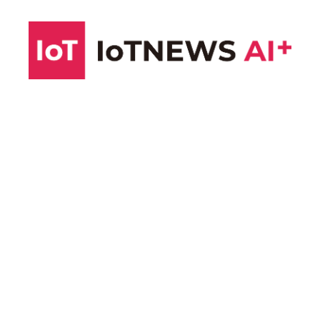
コ
ン
テ
ン
ツ
へ
ス
キ
ッ
プ