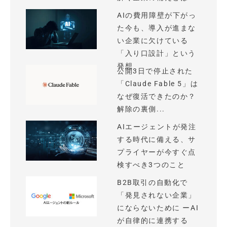
AIの費用障壁が下がっ
た今も、導入が進まな
い企業に欠けている
「入り口設計」という
発想
公開3日で停止された
「Claude Fable 5」は
なぜ復活できたのか？
解除の裏側...
AIエージェントが発注
する時代に備える、サ
プライヤーが今すぐ点
検すべき3つのこと
B2B取引の自動化で
「発見されない企業」
にならないために ーAI
が自律的に連携する