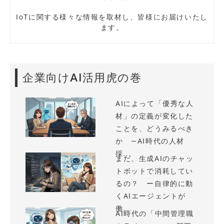
IoTに関する様々な情報を取材し、皆様にお届けいたし
ます。
企業向けAI活用虎の巻
AIによって「優秀な人
材」の定義が変化した
ことを、どうみるべき
か —AI時代の人材
採...
まだ、生成AIのチャッ
トボットで消耗してい
るの？ ー自律的に動
くAIエージェントが
働...
AI時代の「中間管理職