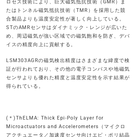
ロセス技術により、巨大磁気抵抗技術（GMR）ま
たはトンネル磁気抵抗技術（TMR）を採用した競
合製品よりも温度安定性が著しく向上している。
STのAMRセンサはダイナミック・レンジが広いた
め、周辺磁気が強い区域での磁気飽和を防ぎ、デバ
イスの精度向上に貢献する。
LSM303AGRの磁気検出精度はさまざまな緯度で検
証が行われており、その他の電子コンパスや地磁気
センサよりも優れた精度と温度安定性を示す結果が
得られている。
(＊)ThELMA: Thick Epi-Poly Layer for
Microactuators and Accelerometers（マイクロ
アクチュエータ／加速度センサ向けエピ・ポリ結晶