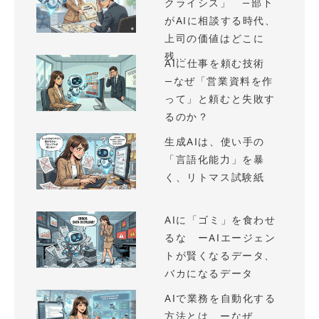
クライシス」 —部下
がAIに相談する時代、
上司の価値はどこに
残...
AIに仕事を頼む技術
—なぜ「営業資料を作
って」と頼むと失敗す
るのか？
生成AIは、使い手の
「言語化能力」を暴
く、リトマス試験紙
AIに「ゴミ」を食わせ
るな ーAIエージェン
トが賢くなるデータ、
バカになるデータ
AIで業務を自動化する
方法とは ーなぜ、