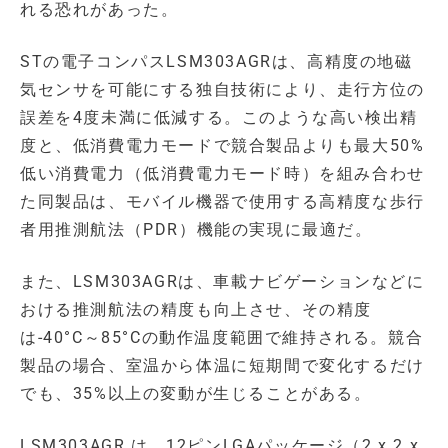
れる恐れがあった。
STの電子コンパスLSM303AGRは、高精度の地磁
気センサを可能にする独自技術により、走行方位の
誤差を4度未満に低減する。このような高い検出精
度と、低消費電力モードで競合製品よりも最大50%
低い消費電力（低消費電力モード時）を組み合わせ
た同製品は、モバイル機器で使用する高精度な歩行
者用推測航法（PDR）機能の実現に最適だ。
また、LSM303AGRは、車載ナビゲーションなどに
おける推測航法の精度も向上させ、その精度
は-40°C～85°Cの動作温度範囲で維持される。競合
製品の場合、室温から体温に短期間で変化するだけ
でも、35%以上の変動が生じることがある。
LSM303AGR は、12ピンLGAパッケージ（2 x 2 x