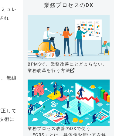
業務プロセスのDX
シミュレ
され
BPMSで、業務改善にとどまらない、
業務改革を行う方法
し、無線
補正して
技術に
業務プロセス改善のDXで使う
「ECRS」とは、具体例や使い方を解