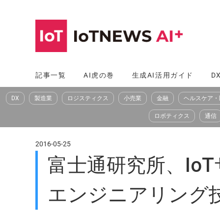
コ
ン
テ
ン
ツ
記事一覧
AI虎の巻
生成AI活用ガイド
D
へ
DX
製造業
ロジスティクス
小売業
金融
ヘルスケア・
ス
キ
ロボティクス
通信
ッ
プ
2016-05-25
富士通研究所、Io
エンジニアリング