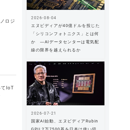
2026-08-04
クノロジ
エヌビディアが40億ドルを投じた
「シリコンフォトニクス」とは何
か ―AIデータセンターは電気配
線の限界を越えられるか
IoT
や
2026-07-21
国家AI始動、エヌビディアRubin
GPU 2万7500基を日本は使い切