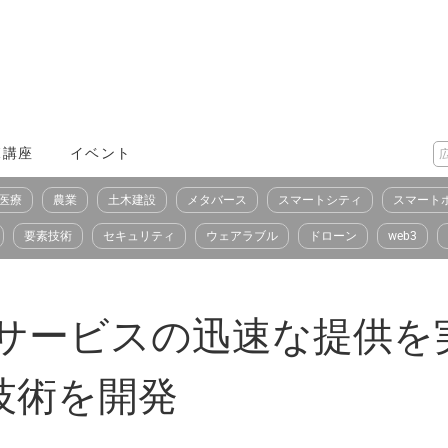
X講座
イベント
医療
農業
土木建設
メタバース
スマートシティ
スマート
要素技術
セキュリティ
ウェアラブル
ドローン
web3
Tサービスの迅速な提供
技術を開発