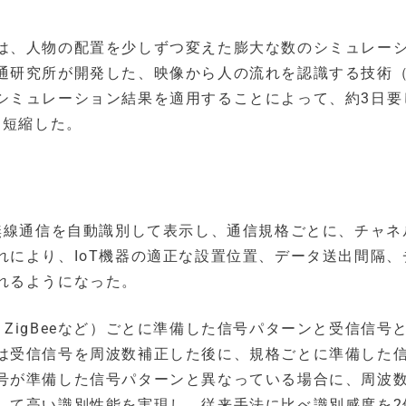
は、人物の配置を少しずつ変えた膨大な数のシミュレー
通研究所が開発した、映像から人の流れを認識する技術（
シミュレーション結果を適用することによって、約3日要
に短縮した。
る無線通信を自動識別して表示し、通信規格ごとに、チャネ
れにより、IoT機器の適正な設置位置、データ送出間隔、
れるようになった。
th、ZigBeeなど）ごとに準備した信号パターンと受信信号
は受信信号を周波数補正した後に、規格ごとに準備した
号が準備した信号パターンと異なっている場合に、周波
して高い識別性能を実現し、従来手法に比べ識別感度を2