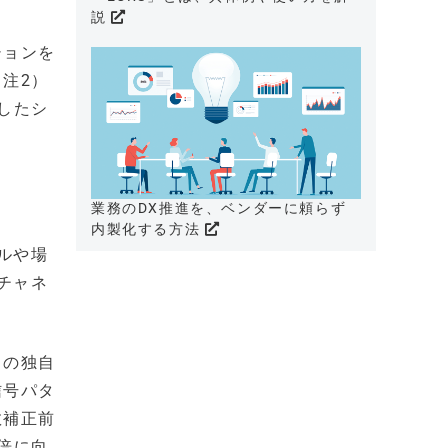
説
ションを
注2）
したシ
業務のDX推進を、ベンダーに頼らず
内製化する方法
ルや場
チャネ
との独自
信号パタ
数補正前
倍に向