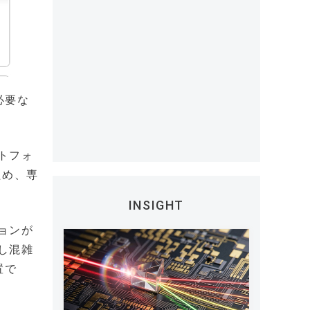
必要な
トフォ
ため、専
INSIGHT
ョンが
し混雑
置で