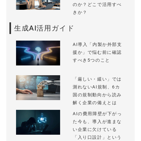
のか？どこで活用すべ
きか？
生成AI活用ガイド
AI導入「内製か外部支
援か」で悩む前に確認
すべき5つのこと
「厳しい・緩い」では
測れないAI規制、6カ
国の規制動向から読み
解く企業の備えとは
AIの費用障壁が下がっ
た今も、導入が進まな
い企業に欠けている
「入り口設計」という