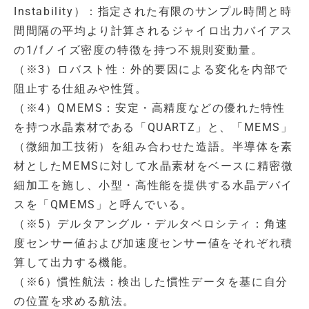
Instability）：指定された有限のサンプル時間と時
間間隔の平均より計算されるジャイロ出力バイアス
の1/fノイズ密度の特徴を持つ不規則変動量。
（※3）ロバスト性：外的要因による変化を内部で
阻止する仕組みや性質。
（※4）QMEMS：安定・高精度などの優れた特性
を持つ水晶素材である「QUARTZ」と、「MEMS」
（微細加工技術）を組み合わせた造語。半導体を素
材としたMEMSに対して水晶素材をベースに精密微
細加工を施し、小型・高性能を提供する水晶デバイ
スを「QMEMS」と呼んでいる。
（※5）デルタアングル・デルタベロシティ：角速
度センサー値および加速度センサー値をそれぞれ積
算して出力する機能。
（※6）慣性航法：検出した慣性データを基に自分
の位置を求める航法。