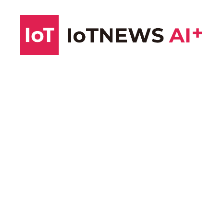
コ
ン
テ
ン
ツ
へ
ス
キ
ッ
プ