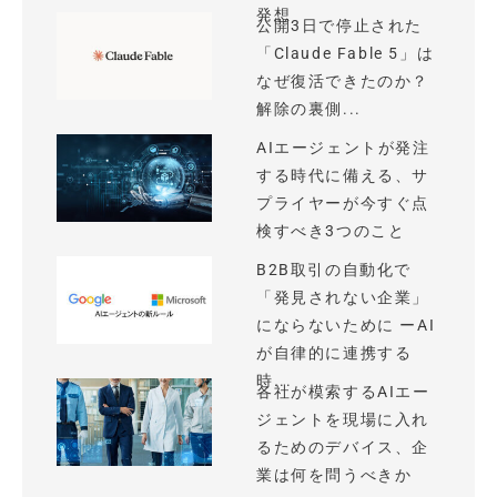
発想
公開3日で停止された
「Claude Fable 5」は
なぜ復活できたのか？
解除の裏側...
AIエージェントが発注
する時代に備える、サ
プライヤーが今すぐ点
検すべき3つのこと
B2B取引の自動化で
「発見されない企業」
にならないために ーAI
が自律的に連携する
時...
各社が模索するAIエー
ジェントを現場に入れ
るためのデバイス、企
業は何を問うべきか