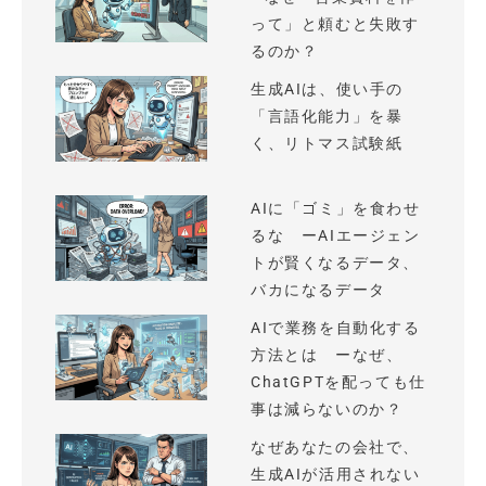
って」と頼むと失敗す
るのか？
生成AIは、使い手の
「言語化能力」を暴
く、リトマス試験紙
AIに「ゴミ」を食わせ
るな ーAIエージェン
トが賢くなるデータ、
バカになるデータ
AIで業務を自動化する
方法とは ーなぜ、
ChatGPTを配っても仕
事は減らないのか？
なぜあなたの会社で、
生成AIが活用されない