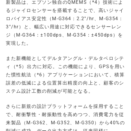
新製品は、エプソン独自のQMEMS（*4）技術によ
るジャイロセンサーを搭載することで、高いジャイ
ロバイアス安定性（M-G364：2.2°/hr、M-G354：
3°/hr）と、幅広い用途に対応できるセンサーレン
ジ（M-G364：±100dps、M-G354：±450dps）を
実現した。
また新機能としてデルタアングル・デルタベロシテ
ィ（*5）出力に対応。この機能により、GPSを用い
た慣性航法（*6）アプリケーションにおいて、積算
誤差の低減による位置算出精度の向上と、顧客のシ
ステム設計工数の削減が可能となる。
さらに新規の設計プラットフォームを採用すること
で、耐衝撃性・耐振動性を高めつつ、消費電力を従
来製品（M-G362、M-G352、M-G350）から40%の
削減に成功。データ出力方式は、従来同様に