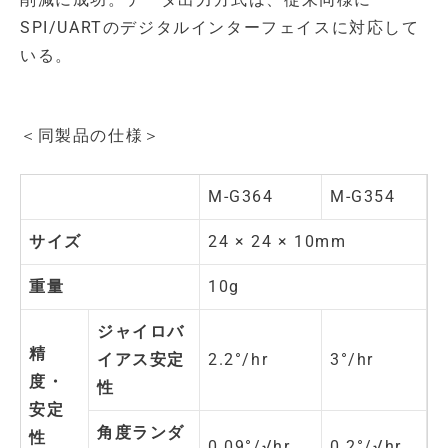
SPI/UARTのデジタルインターフェイスに対応して
いる。
＜同製品の仕様＞
M-G364
M-G354
サイズ
24 × 24 × 10mm
重量
10g
ジャイロバ
精
イアス安定
2.2°/hr
3°/hr
度・
性
安定
角度ランダ
性
0.09°/√hr
0.2°/√hr