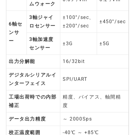
ムウォーク
3軸ジャイ
±100°/sec、
±450°/sec
6軸セ
ロセンサー
±200°/sec
ンサ
3軸加速度
ー
±3G
±5G
センサー
出力分解能
16/32bit
デジタルシリアルイ
SPI/UART
ンターフェイス
工場出荷時での内部
精度、バイアス、軸間精
補正
度
データ出力精度
～ 2000Sps
校正温度範囲
-40℃ ～ +85℃