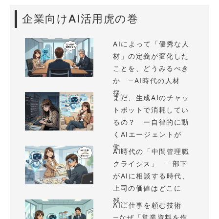
企業向けAI活用虎の巻
AIによって「優秀な人
材」の定義が変化した
ことを、どうみるべき
か —AI時代の人材
採...
まだ、生成AIのチャッ
トボットで消耗してい
るの？ ー自律的に動
くAIエージェントが
働...
AI時代の「中間管理職
クライシス」 —部下
がAIに相談する時代、
上司の価値はどこに
残...
AIに仕事を頼む技術
—なぜ「営業資料を作