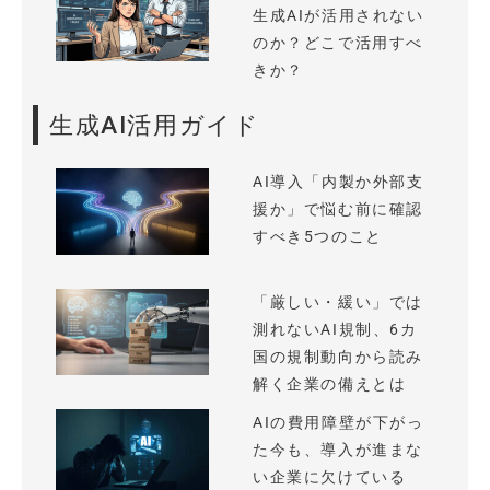
生成AIが活用されない
のか？どこで活用すべ
きか？
生成AI活用ガイド
AI導入「内製か外部支
援か」で悩む前に確認
すべき5つのこと
「厳しい・緩い」では
測れないAI規制、6カ
国の規制動向から読み
解く企業の備えとは
AIの費用障壁が下がっ
た今も、導入が進まな
い企業に欠けている