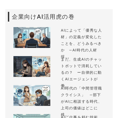
企業向けAI活用虎の巻
AIによって「優秀な人
材」の定義が変化した
ことを、どうみるべき
か —AI時代の人材
採...
まだ、生成AIのチャッ
トボットで消耗してい
るの？ ー自律的に動
くAIエージェントが
働...
AI時代の「中間管理職
クライシス」 —部下
がAIに相談する時代、
上司の価値はどこに
残...
AIに仕事を頼む技術