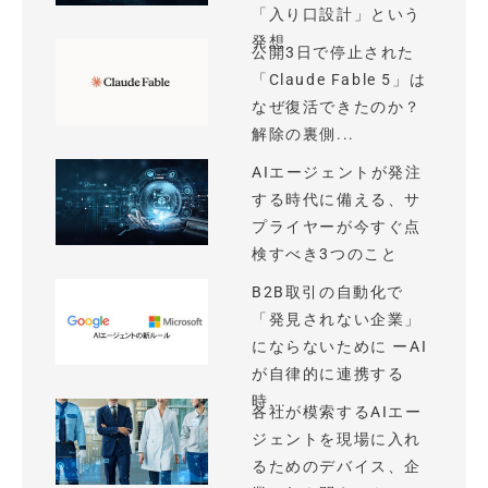
「入り口設計」という
発想
公開3日で停止された
「Claude Fable 5」は
なぜ復活できたのか？
解除の裏側...
AIエージェントが発注
する時代に備える、サ
プライヤーが今すぐ点
検すべき3つのこと
B2B取引の自動化で
「発見されない企業」
にならないために ーAI
が自律的に連携する
時...
各社が模索するAIエー
ジェントを現場に入れ
るためのデバイス、企