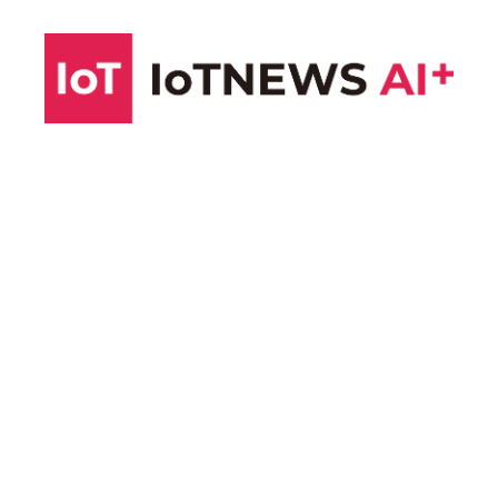
コ
ン
テ
ン
ツ
へ
ス
キ
ッ
プ