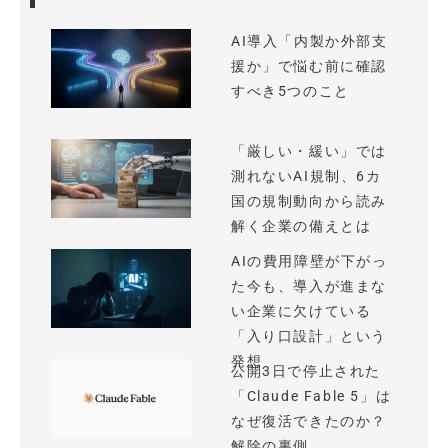
AI導入「内製か外部支
援か」で悩む前に確認
すべき5つのこと
「厳しい・緩い」では
測れないAI規制、6カ
国の規制動向から読み
解く企業の備えとは
AIの費用障壁が下がっ
た今も、導入が進まな
い企業に欠けている
「入り口設計」という
発想
公開3日で停止された
「Claude Fable 5」は
なぜ復活できたのか？
解除の裏側...