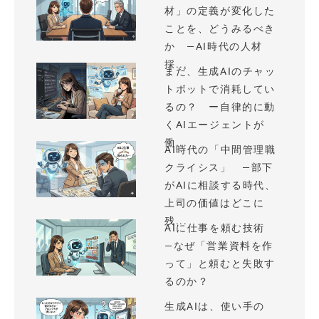
材」の定義が変化した
ことを、どうみるべき
か —AI時代の人材
採...
まだ、生成AIのチャッ
トボットで消耗してい
るの？ ー自律的に動
くAIエージェントが
働...
AI時代の「中間管理職
クライシス」 —部下
がAIに相談する時代、
上司の価値はどこに
残...
AIに仕事を頼む技術
—なぜ「営業資料を作
って」と頼むと失敗す
るのか？
生成AIは、使い手の