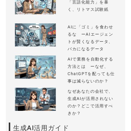
「言語化能力」を暴
く、リトマス試験紙
AIに「ゴミ」を食わせ
るな ーAIエージェン
トが賢くなるデータ、
バカになるデータ
AIで業務を自動化する
方法とは ーなぜ、
ChatGPTを配っても仕
事は減らないのか？
なぜあなたの会社で、
生成AIが活用されない
のか？どこで活用すべ
きか？
生成AI活用ガイド