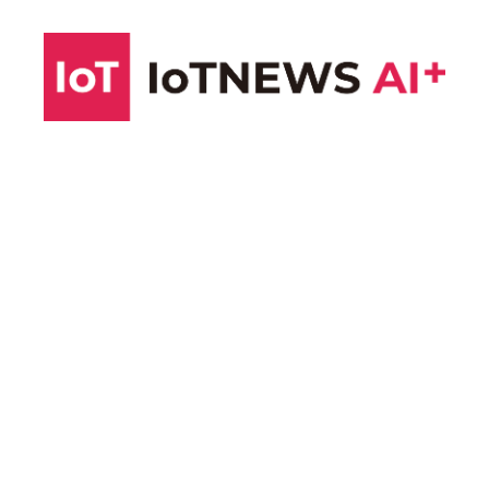
コ
ン
テ
ン
ツ
へ
ス
キ
ッ
プ