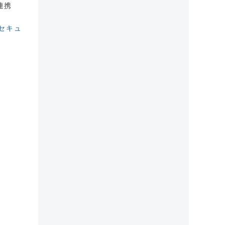
連携
 セキュ