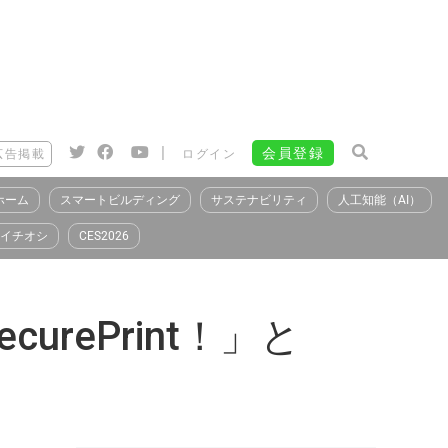
|
会員登録
広告掲載
ログイン
ホーム
スマートビルディング
サステナビリティ
人工知能（AI）
イチオシ
CES2026
rePrint！」と