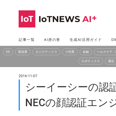
コ
ン
テ
ン
ツ
記事一覧
AI虎の巻
生成AI活用ガイド
D
へ
DX
製造業
ロジスティクス
小売業
金融
ヘルスケア・
ス
キ
ロボティクス
通信
ッ
プ
2016-11-07
シーイーシーの認証印
NECの顔認証エンジ