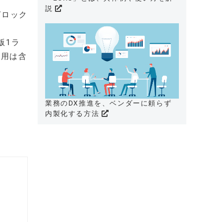
説
ゼロック
版1ラ
費用は含
業務のDX推進を、ベンダーに頼らず
内製化する方法