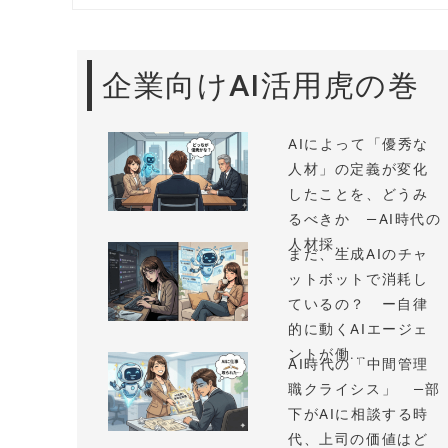
企業向けAI活用虎の巻
AIによって「優秀な
人材」の定義が変化
したことを、どうみ
るべきか —AI時代の
人材採...
まだ、生成AIのチャ
ットボットで消耗し
ているの？ ー自律
的に動くAIエージェ
ントが働...
AI時代の「中間管理
職クライシス」 —部
下がAIに相談する時
代、上司の価値はど