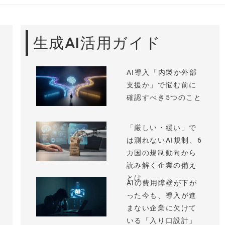
生成AI活用ガイド
AI導入「内製か外部
支援か」で悩む前に
確認すべき5つのこと
「厳しい・緩い」で
は測れないAI規制、6
カ国の規制動向から
読み解く企業の備え
とは
AIの費用障壁が下が
った今も、導入が進
まない企業に欠けて
いる「入り口設計」