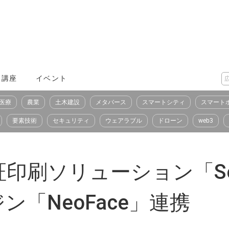
X講座
イベント
医療
農業
土木建設
メタバース
スマートシティ
スマート
要素技術
セキュリティ
ウェアラブル
ドローン
web3
刷ソリューション「Secu
ン「NeoFace」連携