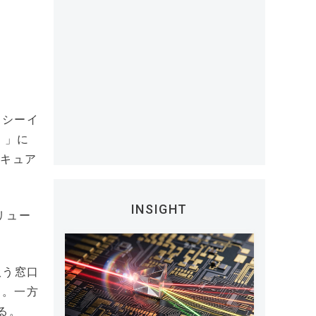
、シーイ
）」に
セキュア
INSIGHT
リュー
扱う窓口
る。一方
る。