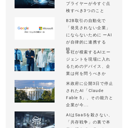
プライヤーが今すぐ点
検すべき3つのこと
B2B取引の自動化で
「発見されない企業」
にならないために ーAI
が自律的に連携する
時...
各社が模索するAIエー
ジェントを現場に入れ
るためのデバイス、企
業は何を問うべきか
米政府に公開3日で停止
されたAI「Claude
Fable 5」、その能力と
企業が今...
AIはSaaSを殺さない、
「共存戦争」の裏で本