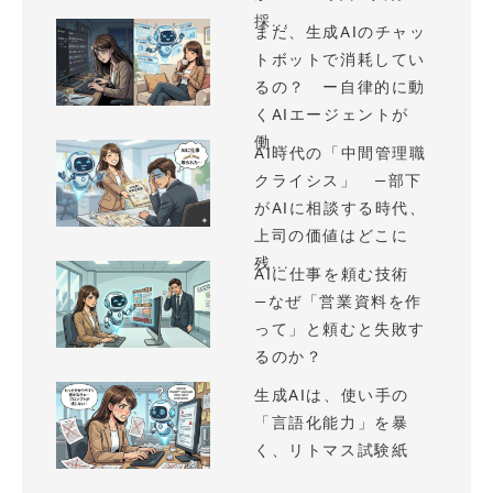
採...
まだ、生成AIのチャッ
トボットで消耗してい
るの？ ー自律的に動
くAIエージェントが
働...
AI時代の「中間管理職
クライシス」 —部下
がAIに相談する時代、
上司の価値はどこに
残...
AIに仕事を頼む技術
—なぜ「営業資料を作
って」と頼むと失敗す
るのか？
生成AIは、使い手の
「言語化能力」を暴
く、リトマス試験紙