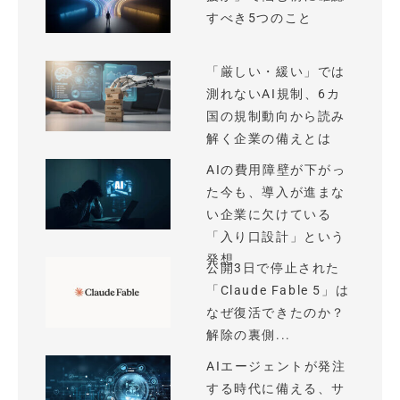
すべき5つのこと
「厳しい・緩い」では
測れないAI規制、6カ
国の規制動向から読み
解く企業の備えとは
AIの費用障壁が下がっ
た今も、導入が進まな
い企業に欠けている
「入り口設計」という
発想
公開3日で停止された
「Claude Fable 5」は
なぜ復活できたのか？
解除の裏側...
AIエージェントが発注
する時代に備える、サ