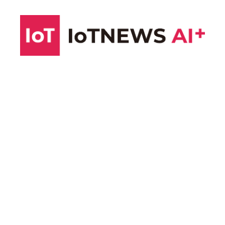
コ
ン
テ
ン
ツ
へ
ス
キ
ッ
プ