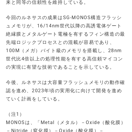
来と同等の信頼性を維持している。
今回のルネサスの成果はSG-MONOS構造フラッシ
ュメモリが、16/14nm世代以降の高誘電体ゲート
絶縁膜とメタルゲート電極を有するフィン構造の最
先端ロジックプロセスとの混載が容易であり、
100M（メガ）バイト級のメモリを搭載し、28nm
世代比4倍以上の処理性能を有する高信頼マイコン
の実現に有望な技術であることを示している。
今後、ルネサスは大容量フラッシュメモリの動作確
認を進め、2023年頃の実用化に向けて開発を進め
ていく計画をしている。
（注1）
MONOSは、「Metal（メタル）－Oxide（酸化膜）
－Nitride（窒化膜）－Oxide（酸化膜）－