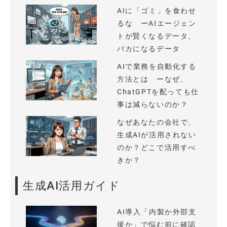
AIに「ゴミ」を食わせ
るな ーAIエージェン
トが賢くなるデータ、
バカになるデータ
AIで業務を自動化する
方法とは ーなぜ、
ChatGPTを配っても仕
事は減らないのか？
なぜあなたの会社で、
生成AIが活用されない
のか？どこで活用すべ
きか？
生成AI活用ガイド
AI導入「内製か外部支
援か」で悩む前に確認