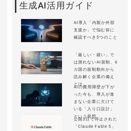
生成AI活用ガイド
AI導入「内製か外部
支援か」で悩む前に
確認すべき5つのこと
「厳しい・緩い」で
は測れないAI規制、6
カ国の規制動向から
読み解く企業の備え
とは
AIの費用障壁が下が
った今も、導入が進
まない企業に欠けて
いる「入り口設計」
という発想
公開3日で停止された
「Claude Fable 5」