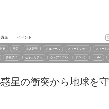
X講座
イベント
医療
農業
土木建設
メタバース
スマートシティ
スマート
要素技術
セキュリティ
ウェアラブル
ドローン
web3
SAの小惑星の衝突から地球