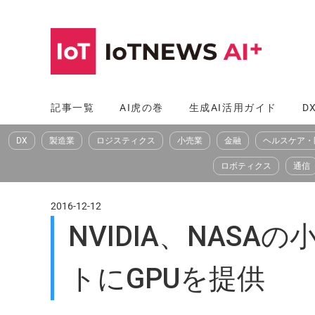
コ
ン
テ
ン
ツ
記事一覧
AI虎の巻
生成AI活用ガイド
D
へ
DX
製造業
ロジスティクス
小売業
金融
ヘルスケア・
ス
キ
ロボティクス
通信
ッ
プ
2016-12-12
NVIDIA、NA
トにGPUを提供