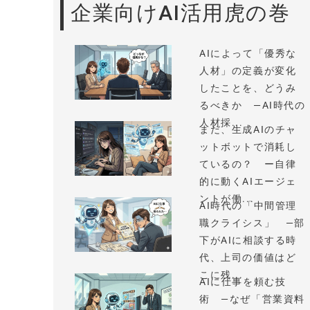
企業向けAI活用虎の巻
AIによって「優秀な
人材」の定義が変化
したことを、どうみ
るべきか —AI時代の
人材採...
まだ、生成AIのチャ
ットボットで消耗し
ているの？ ー自律
的に動くAIエージェ
ントが働...
AI時代の「中間管理
職クライシス」 —部
下がAIに相談する時
代、上司の価値はど
こに残...
AIに仕事を頼む技
術 —なぜ「営業資料