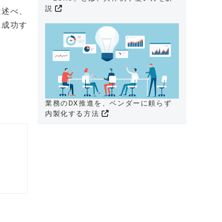
説
は述べ、
に成功す
業務のDX推進を、ベンダーに頼らず
内製化する方法