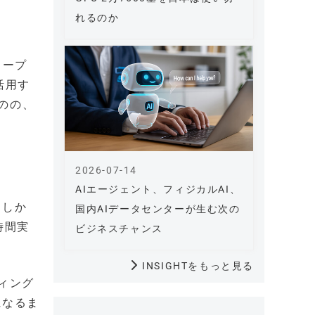
れるのか
ィープ
活用す
のの、
2026-07-14
AIエージェント、フィジカルAI、
。しか
国内AIデータセンターが生む次の
時間実
ビジネスチャンス
INSIGHTをもっと見る
ィング
になるま