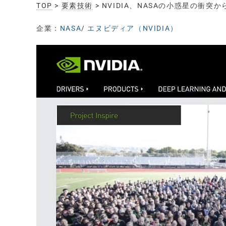
TOP
>
要素技術
> NVIDIA、NASAの小惑星の衝
企業：
NASA
/
エヌビディア（NVIDIA）