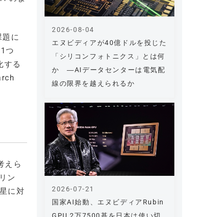
2026-08-04
課題に
エヌビディアが40億ドルを投じた
1つ
「シリコンフォトニクス」とは何
化する
か ―AIデータセンターは電気配
rch
線の限界を越えられるか
考えら
リン
2026-07-21
惑星に対
国家AI始動、エヌビディアRubin
GPU 2万7500基を日本は使い切