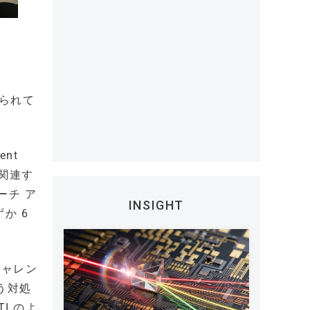
られて
nt
に関連す
ーチ ア
INSIGHT
か 6
 チャレン
う対処
I のよ