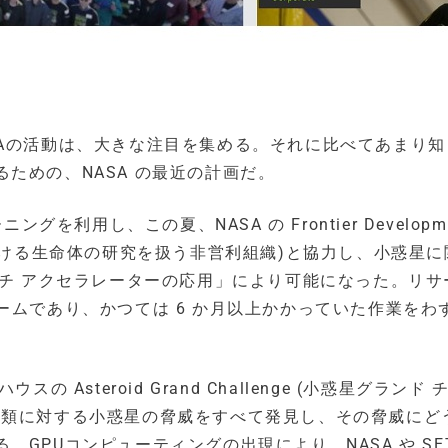
SAの活動は、大きな注目を集める。それに比べてあまり知
ための、NASA の最近の計画だ。
を利用し、この夏、NASA の Frontier Developme
e (宇宙における生命体の研究を扱う非営利組織)と協力し、小惑星
ーチ アクセラレーターの応用」により可能になった。リサ
ムであり、かつては 6 か月以上かかっていた作業をわず
Asteroid Grand Challenge (小惑星グランド
人類に対する小惑星の脅威をすべて発見し、その脅威にど
GPUコンピューティングの出現により、NASA や SET