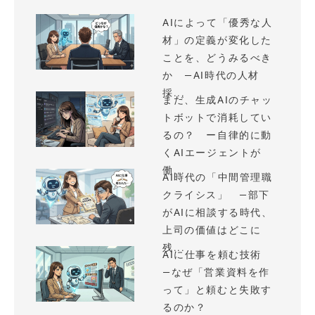
AIによって「優秀な人
材」の定義が変化した
ことを、どうみるべき
か —AI時代の人材
採...
まだ、生成AIのチャッ
トボットで消耗してい
るの？ ー自律的に動
くAIエージェントが
働...
AI時代の「中間管理職
クライシス」 —部下
がAIに相談する時代、
上司の価値はどこに
残...
AIに仕事を頼む技術
—なぜ「営業資料を作
って」と頼むと失敗す
るのか？