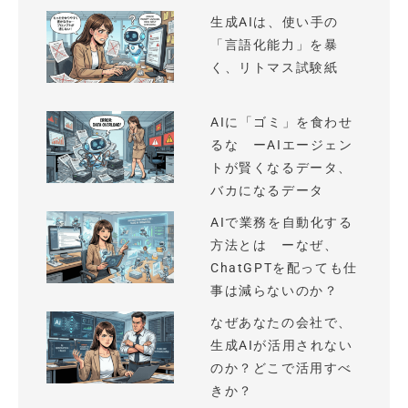
生成AIは、使い手の
「言語化能力」を暴
く、リトマス試験紙
AIに「ゴミ」を食わせ
るな ーAIエージェン
トが賢くなるデータ、
バカになるデータ
AIで業務を自動化する
方法とは ーなぜ、
ChatGPTを配っても仕
事は減らないのか？
なぜあなたの会社で、
生成AIが活用されない
のか？どこで活用すべ
きか？