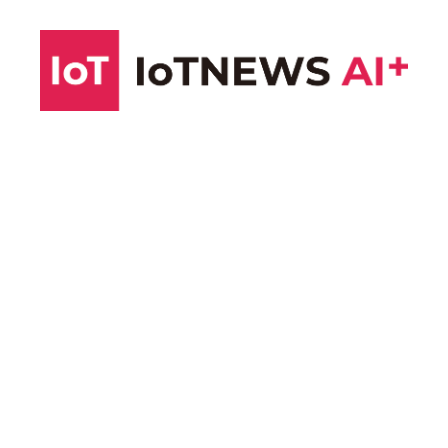
コ
ン
テ
ン
ツ
へ
ス
キ
ッ
プ