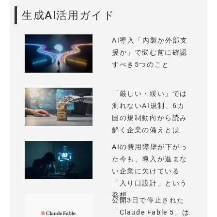
生成AI活用ガイド
AI導入「内製か外部支
援か」で悩む前に確認
すべき5つのこと
「厳しい・緩い」では
測れないAI規制、6カ
国の規制動向から読み
解く企業の備えとは
AIの費用障壁が下がっ
た今も、導入が進まな
い企業に欠けている
「入り口設計」という
発想
公開3日で停止された
「Claude Fable 5」は