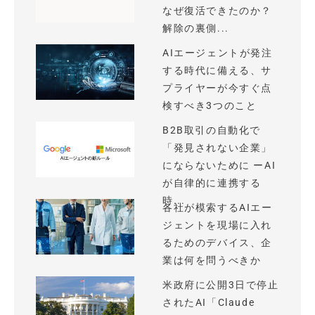
なぜ復活できたのか？
解除の裏側...
AIエージェントが発注
する時代に備える、サ
プライヤーが今すぐ点
検すべき3つのこと
B2B取引の自動化で
「発見されない企業」
にならないために ーAI
が自律的に連携する
時...
各社が模索するAIエー
ジェントを現場に入れ
るためのデバイス、企
業は何を問うべきか
米政府に公開3日で停止
されたAI「Claude