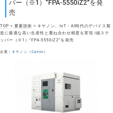
パー（※1）“FPA-5550iZ2”を発
売
TOP
>
要素技術
> キヤノン、IoT・AI時代のデバイス製
造に最適な高い生産性と重ね合わせ精度を実現 i線ステ
ッパー（※1）“FPA-5550iZ2”を発売
企業：
キヤノン（Canon）