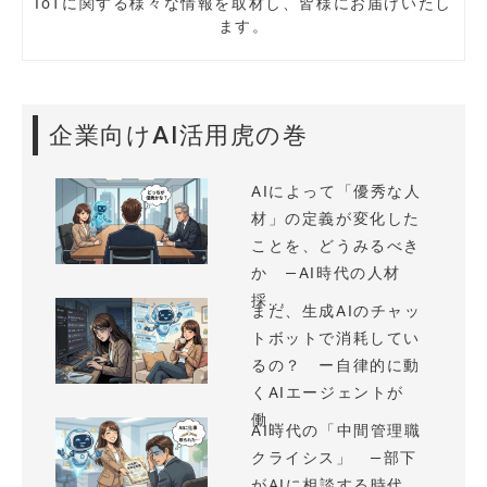
IoTに関する様々な情報を取材し、皆様にお届けいたし
ます。
企業向けAI活用虎の巻
AIによって「優秀な人
材」の定義が変化した
ことを、どうみるべき
か —AI時代の人材
採...
まだ、生成AIのチャッ
トボットで消耗してい
るの？ ー自律的に動
くAIエージェントが
働...
AI時代の「中間管理職
クライシス」 —部下
がAIに相談する時代、