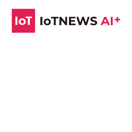
コ
ン
テ
ン
ツ
へ
ス
キ
ッ
プ