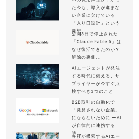
た今も、導入が進まな
い企業に欠けている
「入り口設計」という
発想
公開3日で停止された
「Claude Fable 5」は
なぜ復活できたのか？
解除の裏側...
AIエージェントが発注
する時代に備える、サ
プライヤーが今すぐ点
検すべき3つのこと
B2B取引の自動化で
「発見されない企業」
にならないために ーAI
が自律的に連携する
時...
各社が模索するAIエー