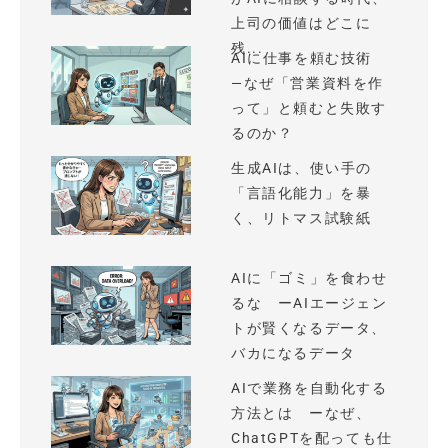
上司の価値はどこに
残...
AIに仕事を頼む技術
—なぜ「営業資料を作
って」と頼むと失敗す
るのか？
生成AIは、使い手の
「言語化能力」を暴
く、リトマス試験紙
AIに「ゴミ」を食わせ
るな ーAIエージェン
トが賢くなるデータ、
バカになるデータ
AIで業務を自動化する
方法とは ーなぜ、
ChatGPTを配っても仕