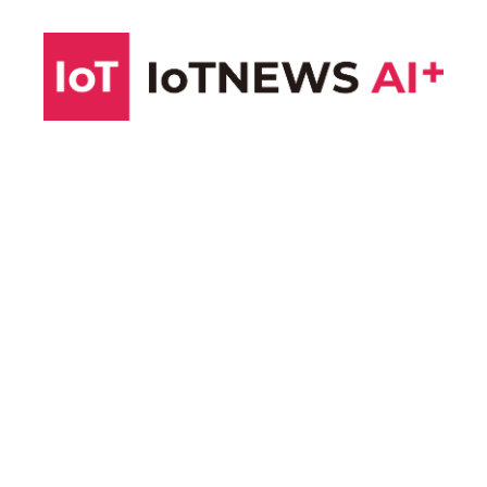
コ
ン
テ
ン
ツ
へ
ス
キ
ッ
プ