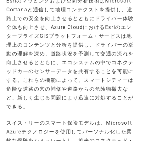
Esriのマッピングおよび空間分析技術はMicrosoft
Cortanaと通信して地理コンテクストを提供し、道
路上での安全を向上させるとともにドライバー体験
全体も向上させ、Azure CloudにおけるEsriのエン
タープライズGISプラットフォーム・サービスは地
理上のコンテンツと分析を提供し、ドライバーの挙
動の理解を深め、道路状況を予測して交通の流れを
向上させるとともに、エコシステムの中でコネクテ
ッドカーのセンサーデータを共有することを可能に
する。これらの機能によって、スマートシティーは
危険な道路の穴の補修や道路からの危険物撤去な
ど、新しく生じる問題により迅速に対処することが
できる。
スイス・リーのスマート保険モデルは、Microsoft
Azureテクノロジーを使用してパーソナル化した柔
軟な保険をシミュレートし、将来のコネクテッド・