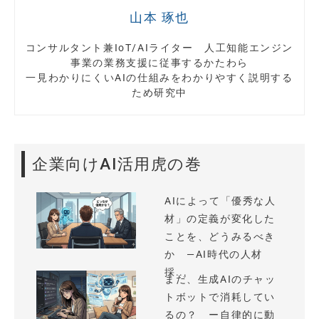
山本 琢也
コンサルタント兼IoT/AIライター 人工知能エンジン
事業の業務支援に従事するかたわら
一見わかりにくいAIの仕組みをわかりやすく説明する
ため研究中
企業向けAI活用虎の巻
AIによって「優秀な人
材」の定義が変化した
ことを、どうみるべき
か —AI時代の人材
採...
まだ、生成AIのチャッ
トボットで消耗してい
るの？ ー自律的に動