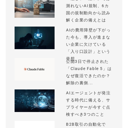
測れないAI規制、6カ
国の規制動向から読み
解く企業の備えとは
AIの費用障壁が下がっ
た今も、導入が進まな
い企業に欠けている
「入り口設計」という
発想
公開3日で停止された
「Claude Fable 5」は
なぜ復活できたのか？
解除の裏側...
AIエージェントが発注
する時代に備える、サ
プライヤーが今すぐ点
検すべき3つのこと
B2B取引の自動化で