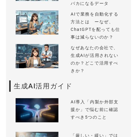
バカになるデータ
AIで業務を自動化する
方法とは ーなぜ、
ChatGPTを配っても仕
事は減らないのか？
なぜあなたの会社で、
生成AIが活用されない
のか？どこで活用すべ
きか？
生成AI活用ガイド
AI導入「内製か外部支
援か」で悩む前に確認
すべき5つのこと
「厳しい・緩い」では