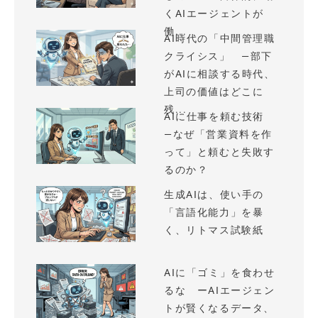
くAIエージェントが
働...
AI時代の「中間管理職
クライシス」 —部下
がAIに相談する時代、
上司の価値はどこに
残...
AIに仕事を頼む技術
—なぜ「営業資料を作
って」と頼むと失敗す
るのか？
生成AIは、使い手の
「言語化能力」を暴
く、リトマス試験紙
AIに「ゴミ」を食わせ
るな ーAIエージェン
トが賢くなるデータ、