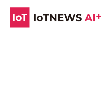
コ
ン
テ
ン
ツ
へ
ス
キ
ッ
プ