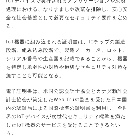
IoTデバイスで実行されるアプリケーションや決済
処理における、なりすましや改竄を排除し、安心安
全な社会基盤として必要なセキュリティ要件を定め
る。
IoT機器に組み込まれる証明書は、ICチップの製造
段階、組み込み段階で、製造メーカー名、ロット、
シリアル番号や生産国を記載できることから、機器
を特定し脆弱性の対策や適切なセキュリティ対策を
施すことも可能となる。
電子証明書は、米国公認会計士協会とカナダ勅許会
計士協会が策定したWeb Trust監査を受けた日本国
内の認証局による国際標準の証明書を利用し、全世
界のIoTデバイスが次世代セキュリティ標準を満た
したIoT機器のサービスを受けることできるとい
う。