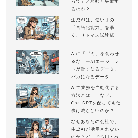
って」と頼むと失敗す
るのか？
生成AIは、使い手の
「言語化能力」を暴
く、リトマス試験紙
AIに「ゴミ」を食わせ
るな ーAIエージェン
トが賢くなるデータ、
バカになるデータ
AIで業務を自動化する
方法とは ーなぜ、
ChatGPTを配っても仕
事は減らないのか？
なぜあなたの会社で、
生成AIが活用されない
のか？どこで活用すべ