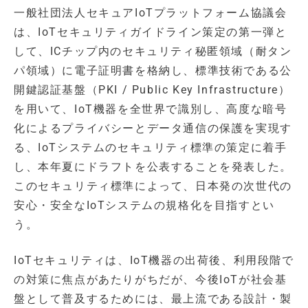
一般社団法人セキュアIoTプラットフォーム協議会
は、IoTセキュリティガイドライン策定の第一弾と
して、ICチップ内のセキュリティ秘匿領域（耐タン
パ領域）に電子証明書を格納し、標準技術である公
開鍵認証基盤（PKI / Public Key Infrastructure）
を用いて、IoT機器を全世界で識別し、高度な暗号
化によるプライバシーとデータ通信の保護を実現す
る、IoTシステムのセキュリティ標準の策定に着手
し、本年夏にドラフトを公表することを発表した。
このセキュリティ標準によって、日本発の次世代の
安心・安全なIoTシステムの規格化を目指すとい
う。
IoTセキュリティは、IoT機器の出荷後、利用段階で
の対策に焦点があたりがちだが、今後IoTが社会基
盤として普及するためには、最上流である設計・製