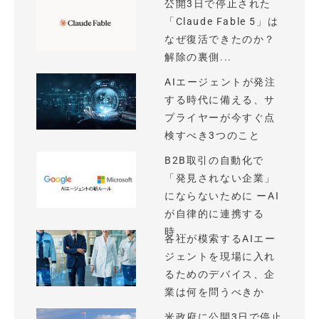
公開3日で停止された
「Claude Fable 5」は
なぜ復活できたのか？
解除の裏側...
AIエージェントが発注
する時代に備える、サ
プライヤーが今すぐ点
検すべき3つのこと
B2B取引の自動化で
「発見されない企業」
にならないために ーAI
が自律的に連携する
時...
各社が模索するAIエー
ジェントを現場に入れ
るためのデバイス、企
業は何を問うべきか
米政府に公開3日で停止