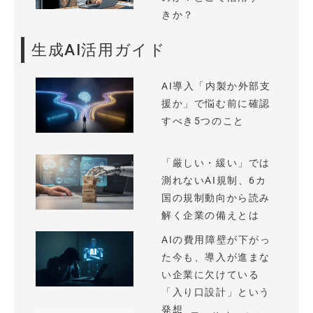
きか？
生成AI活用ガイド
AI導入「内製か外部支
援か」で悩む前に確認
すべき5つのこと
「厳しい・緩い」では
測れないAI規制、6カ
国の規制動向から読み
解く企業の備えとは
AIの費用障壁が下がっ
た今も、導入が進まな
い企業に欠けている
「入り口設計」という
発想