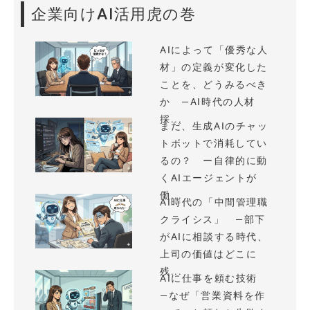
企業向けAI活用虎の巻
AIによって「優秀な人
材」の定義が変化した
ことを、どうみるべき
か —AI時代の人材
採...
まだ、生成AIのチャッ
トボットで消耗してい
るの？ ー自律的に動
くAIエージェントが
働...
AI時代の「中間管理職
クライシス」 —部下
がAIに相談する時代、
上司の価値はどこに
残...
AIに仕事を頼む技術
—なぜ「営業資料を作